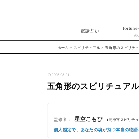
fortune-
電話占い
占
ホーム
スピリチュアル
五角形のスピリチ
2025.08.21
五角形のスピリチュア
星空こもぴ
監修者：
(元神官スピリチ
個人鑑定で、あなたの魂が持つ本当の物語