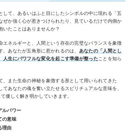
として、あるいはふと目にしたシンボルの中に現れる「五
なぜか強く心が惹きつけられたり、見ているだけで内側か
抱いたことはありませんか？
命エネルギーと、人間という存在の完璧なバランスを象徴
す。あなたが五角形に惹かれるのは、
あなたの「人間とし
、人生にパワフルな変化を起こす準備が整った
ことを知ら
て、また生命の神秘を象徴する形として用いられてきた
してあなたの魂を奮い立たせるスピリチュアルな意味を、
して優しく解き明かしていきます。
アルパワー
ての意味
る理由