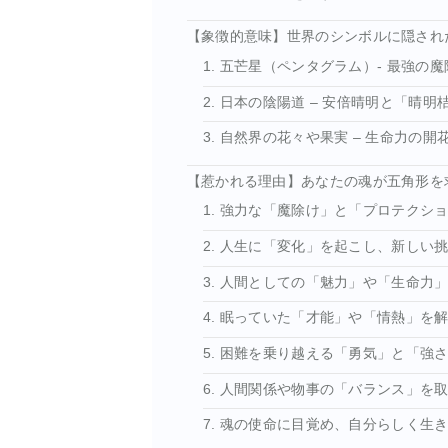
【象徴的意味】世界のシンボルに隠され
1. 五芒星（ペンタグラム）- 最強の
2. 日本の陰陽道 – 安倍晴明と「晴明
3. 自然界の花々や果実 – 生命力の開
【惹かれる理由】あなたの魂が五角形を
1. 強力な「魔除け」と「プロテクシ
2. 人生に「変化」を起こし、新しい
3. 人間としての「魅力」や「生命力
4. 眠っていた「才能」や「情熱」を
5. 困難を乗り越える「勇気」と「強
6. 人間関係や物事の「バランス」を
7. 魂の使命に目覚め、自分らしく生