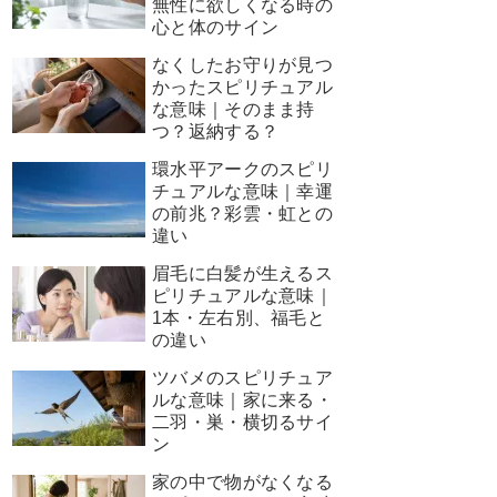
無性に欲しくなる時の
心と体のサイン
なくしたお守りが見つ
かったスピリチュアル
な意味｜そのまま持
つ？返納する？
環水平アークのスピリ
チュアルな意味｜幸運
の前兆？彩雲・虹との
違い
眉毛に白髪が生えるス
ピリチュアルな意味｜
1本・左右別、福毛と
の違い
ツバメのスピリチュア
ルな意味｜家に来る・
二羽・巣・横切るサイ
ン
家の中で物がなくなる