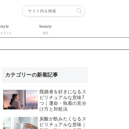
estyle
beauty
フスタイル
美容
カテゴリーの新着記事
既婚者を好きになるス
ピリチュアルな意味7
つ｜運命・執着の見分
け方と対処法
炭酸が飲みたくなるス
ピリチュアルな意味｜