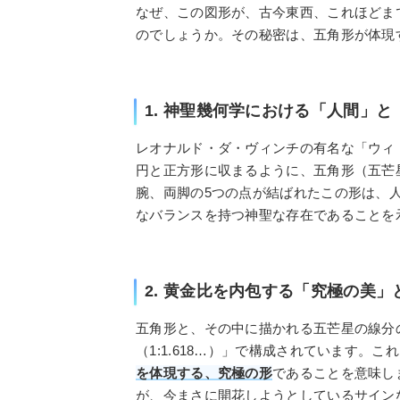
なぜ、この図形が、古今東西、これほどま
のでしょうか。その秘密は、五角形が体現
1. 神聖幾何学における「人間」
レオナルド・ダ・ヴィンチの有名な「ウィ
円と正方形に収まるように、五角形（五芒
腕、両脚の5つの点が結ばれたこの形は、
なバランスを持つ神聖な存在であることを
2. 黄金比を内包する「究極の美
五角形と、その中に描かれる五芒星の線分
（1:1.618…）」で構成されています。こ
を体現する、究極の形
であることを意味し
が、今まさに開花しようとしているサイン