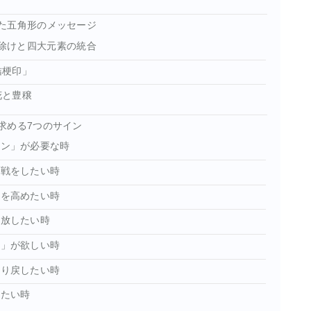
た五角形のメッセージ
魔除けと四大元素の統合
桔梗印」
花と豊穣
求める7つのサイン
ョン」が必要な時
挑戦をしたい時
」を高めたい時
解放したい時
さ」が欲しい時
取り戻したい時
きたい時