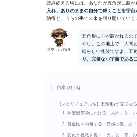
読み終える頃には、あなたが五角形に惹か
入れ、ありのままの自分で輝くことを宇宙
納得と、自らの手で未来を切り開いていく
五角形に心が惹かれるの
やし、この地上で「人間
星空こもぴ先生
晴らしい兆候ですよ。五
り、完璧な小宇宙である
目次
【スピリチュアル性】五角形は“完璧なる
1. 神聖幾何学における「人間」と「
2. 黄金比を内包する「究極の美」と
3. 変化と挑戦を促す「火」と「霊」