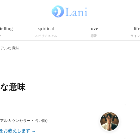
telling
spiritual
love
lif
い
スピリチュアル
恋愛
ライ
ュアルな意味
ルな意味
ュアルカウンセラー・占い師)
をお教えします →