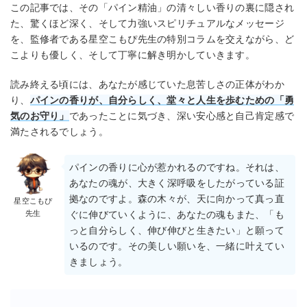
この記事では、その「パイン精油」の清々しい香りの裏に隠され
た、驚くほど深く、そして力強いスピリチュアルなメッセージ
を、監修者である星空こもぴ先生の特別コラムを交えながら、ど
こよりも優しく、そして丁寧に解き明かしていきます。
読み終える頃には、あなたが感じていた息苦しさの正体がわか
り、
パインの香りが、自分らしく、堂々と人生を歩むための「勇
気のお守り」
であったことに気づき、深い安心感と自己肯定感で
満たされるでしょう。
パインの香りに心が惹かれるのですね。それは、
あなたの魂が、大きく深呼吸をしたがっている証
拠なのですよ。森の木々が、天に向かって真っ直
星空こもぴ
先生
ぐに伸びていくように、あなたの魂もまた、「も
っと自分らしく、伸び伸びと生きたい」と願って
いるのです。その美しい願いを、一緒に叶えてい
きましょう。