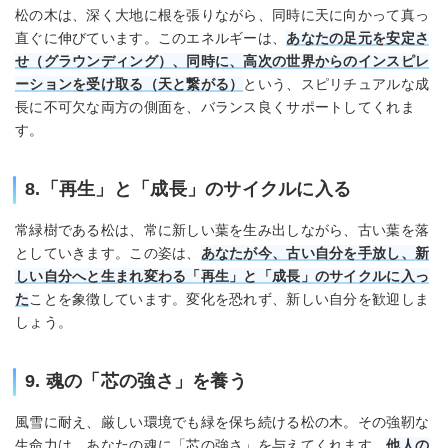
松の木は、深く大地に根を張りながら、同時に天に向かって真っ
直ぐに伸びています。このエネルギーは、
あなたの足元を安定さ
せ（グラウンディング）、同時に、高次の世界からのインスピレ
ーションを受け取る（天と繋がる）
という、スピリチュアルな成
長に不可欠な両方の側面を、バランス良くサポートしてくれま
す。
8.「再生」と「成長」のサイクルに入る
常緑樹である松は、常に新しい葉を生み出しながら、古い葉を落
としていきます。この姿は、
あなたが今、古い自分を手放し、新
しい自分へと生まれ変わる「再生」と「成長」のサイクルに入っ
た
ことを象徴しています。変化を恐れず、新しい自分を歓迎しま
しょう。
9. 魂の「芯の強さ」を養う
風雪に耐え、厳しい環境でも緑を保ち続ける松の木。その強靭な
生命力は、あなたの魂に「芯の強さ」を与えてくれます。
他人の