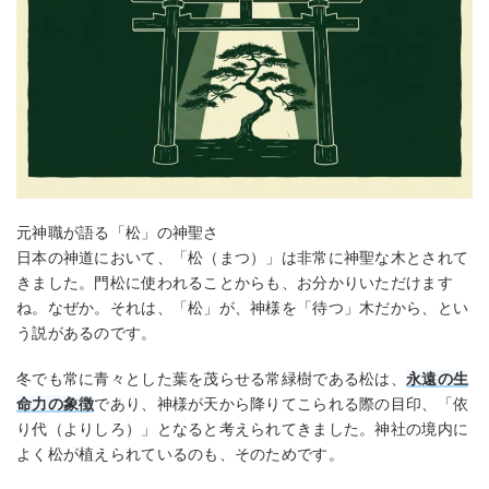
元神職が語る「松」の神聖さ
日本の神道において、「松（まつ）」は非常に神聖な木とされて
きました。門松に使われることからも、お分かりいただけます
ね。なぜか。それは、「松」が、神様を「待つ」木だから、とい
う説があるのです。
冬でも常に青々とした葉を茂らせる常緑樹である松は、
永遠の生
命力の象徴
であり、神様が天から降りてこられる際の目印、「依
り代（よりしろ）」となると考えられてきました。神社の境内に
よく松が植えられているのも、そのためです。