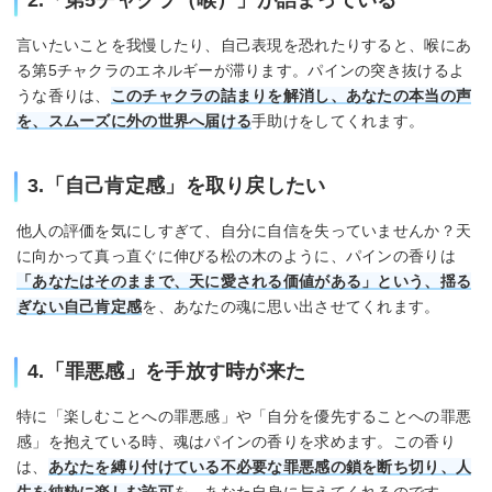
2.「第5チャクラ（喉）」が詰まっている
言いたいことを我慢したり、自己表現を恐れたりすると、喉にあ
る第5チャクラのエネルギーが滞ります。パインの突き抜けるよ
うな香りは、
このチャクラの詰まりを解消し、あなたの本当の声
を、スムーズに外の世界へ届ける
手助けをしてくれます。
3.「自己肯定感」を取り戻したい
他人の評価を気にしすぎて、自分に自信を失っていませんか？天
に向かって真っ直ぐに伸びる松の木のように、パインの香りは
「あなたはそのままで、天に愛される価値がある」という、揺る
ぎない自己肯定感
を、あなたの魂に思い出させてくれます。
4.「罪悪感」を手放す時が来た
特に「楽しむことへの罪悪感」や「自分を優先することへの罪悪
感」を抱えている時、魂はパインの香りを求めます。この香り
は、
あなたを縛り付けている不必要な罪悪感の鎖を断ち切り、人