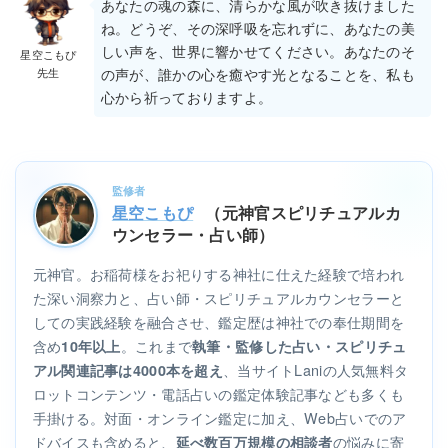
あなたの魂の森に、清らかな風が吹き抜けました
ね。どうぞ、その深呼吸を忘れずに、あなたの美
しい声を、世界に響かせてください。あなたのそ
星空こもぴ
先生
の声が、誰かの心を癒やす光となることを、私も
心から祈っておりますよ。
監修者
星空こもぴ
（元神官スピリチュアルカ
ウンセラー・占い師）
元神官。お稲荷様をお祀りする神社に仕えた経験で培われ
た深い洞察力と、占い師・スピリチュアルカウンセラーと
しての実践経験を融合させ、鑑定歴は神社での奉仕期間を
含め
。これまで
10年以上
執筆・監修した占い・スピリチュ
、当サイトLaniの人気無料タ
アル関連記事は4000本を超え
ロットコンテンツ・電話占いの鑑定体験記事なども多くも
手掛ける。対面・オンライン鑑定に加え、Web占いでのア
ドバイスも含めると、
の悩みに寄
延べ数百万規模の相談者