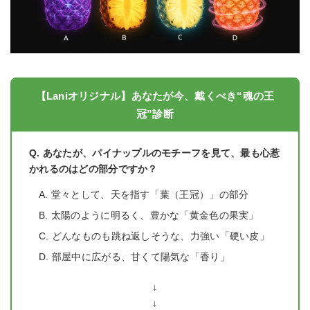
【Laniオリジナル】あなたが今、戴くべき“魂の王
冠”診断
Q. あなたが、パイナップルのモチーフを見て、最も心惹
かれるのはどの部分ですか？
A. 堂々として、天を指す「葉（王冠）」の部分
B. 太陽のように明るく、豊かな「黄金色の果実」
C. どんなものも跳ね返しそうな、力強い「硬い皮」
D. 部屋中に広がる、甘くて陽気な「香り」
↓
↓