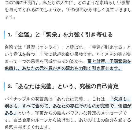
この“魂の王冠”は、私たちの人生に、どのような素晴らしい影響
を与えてくれるのでしょうか。10の側面から詳しく見ていきまし
ょう。
1.「金運」と「繁栄」を力強く引き寄せる
台湾では「鳳梨（オンライ）」と呼ばれ、「幸運が到来する」と
いう意味を持つ、非常に縁起の良い果物です。たくさんの実が集
まって一つの果実を形成するその姿から、
富と財産、子孫繁栄を
象徴し、あなたの元へ豊かさの流れを力強く引き寄せます。
2.「あなたは完璧」という、究極の自己肯定
パイナップルの花言葉は「あなたは完璧」。これは、
「欠点も、
弱さも、すべて含めて、あなたの存在そのものが完璧で、価値が
ある」
という、宇宙からの最もパワフルな肯定のメッセージで
す。自己否定のループから抜け出し、ありのままの自分を愛する
勇気を与えてくれます。