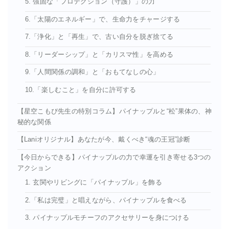
5. 強固な「プロテクション（守護）」の力
6.「太陽のエネルギー」で、生命力をチャージする
7.「浄化」と「再生」で、古い自分を脱ぎ捨てる
8.「リーダーシップ」と「カリスマ性」を高める
9.「人間関係の調和」と「おもてなしの心」
10.「楽しむこと」を自分に許可する
【星空こもぴ先生の特別コラム】パイナップルと“松”果体の、神
秘的な関係
【Laniオリジナル】あなたが今、戴くべき“魂の王冠”診断
【今日からできる】パイナップルの力で幸運を引き寄せる3つの
アクション
1. 玄関やリビングに「パイナップル」を飾る
2.「私は完璧」と唱えながら、パイナップルを食べる
3. パイナップルモチーフのアクセサリーを身につける