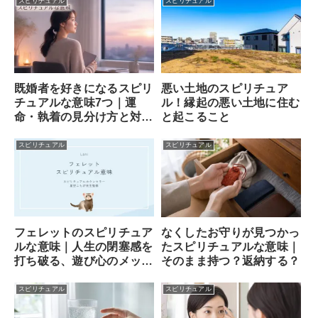
スピリチュアル
スピリチュアル
既婚者を好きになるスピリ
悪い土地のスピリチュア
チュアルな意味7つ｜運
ル！縁起の悪い土地に住む
命・執着の見分け方と対処
と起こること
法
スピリチュアル
スピリチュアル
フェレットのスピリチュア
なくしたお守りが見つかっ
ルな意味｜人生の閉塞感を
たスピリチュアルな意味｜
打ち破る、遊び心のメッセ
そのまま持つ？返納する？
ンジャー
スピリチュアル
スピリチュアル