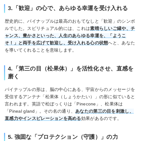
3.「歓迎」の心で、あらゆる幸運を受け入れる
歴史的に、パイナップルは最高のおもてなしと「歓迎」のシンボ
ルでした。スピリチュアル的には、これは
素晴らしいご縁や、チ
ャンス、豊かさといった、人生のあらゆる幸運を、「ようこ
そ！」と両手を広げて歓迎し、受け入れる心の状態
へと、あなた
を導いてくれることを意味します。
4.「第三の目（松果体）」を活性化させ、直感を
磨く
パイナップルの形は、脳の中心にある、宇宙からのメッセージを
受信するアンテナ「松果体（しょうかたい）」の形に似ていると
言われます。英語で松ぼっくりは「Pinecone」、松果体は
「Pineal gland」。その名の通り、
あなたの第三の目を刺激し、
直感力やインスピレーションを高める
効果があるのです。
5. 強固な「プロテクション（守護）」の力