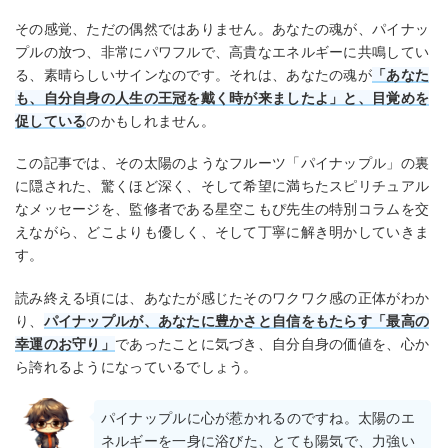
その感覚、ただの偶然ではありません。あなたの魂が、パイナッ
プルの放つ、非常にパワフルで、高貴なエネルギーに共鳴してい
る、素晴らしいサインなのです。それは、あなたの魂が
「あなた
も、自分自身の人生の王冠を戴く時が来ましたよ」と、目覚めを
促している
のかもしれません。
この記事では、その太陽のようなフルーツ「パイナップル」の裏
に隠された、驚くほど深く、そして希望に満ちたスピリチュアル
なメッセージを、監修者である星空こもぴ先生の特別コラムを交
えながら、どこよりも優しく、そして丁寧に解き明かしていきま
す。
読み終える頃には、あなたが感じたそのワクワク感の正体がわか
り、
パイナップルが、あなたに豊かさと自信をもたらす「最高の
幸運のお守り」
であったことに気づき、自分自身の価値を、心か
ら誇れるようになっているでしょう。
パイナップルに心が惹かれるのですね。太陽のエ
ネルギーを一身に浴びた、とても陽気で、力強い