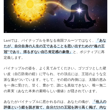
Laniでは、パイナップルを単なる南国フルーツではなく、
「あな
たが、自分自身の人生の王であることを思い出すための“魂の王
冠”であり、揺るぎない自己肯定感の象徴」
と、ポジティブに再
定義します。
パイナップルの姿を、よく見てみてください。ゴツゴツとした硬
い皮（自己防衛の鎧）に守られ、その頂点には、王冠のような立
派な葉がついています。そして、その鎧の内側には、太陽の恵み
を一身に受けた、甘く、豊かで、誰にも真似できない、唯一無二
の果実（あなた本来の素晴らしい価値）が隠されています。
あなたがパイナップルに惹かれるのは、あなたの魂が、
「他人の
評価という鎧を脱ぎ捨て、自分だけの王冠を誇り高く掲げ、内な