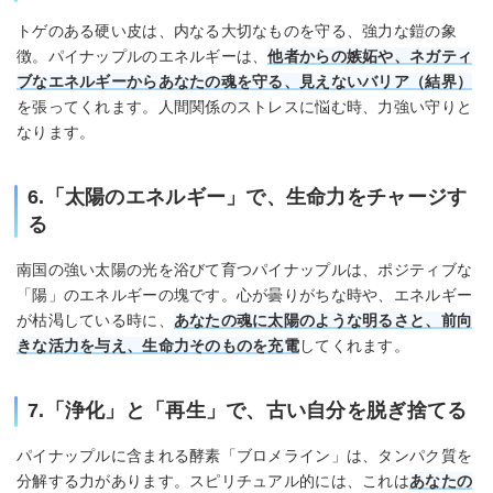
トゲのある硬い皮は、内なる大切なものを守る、強力な鎧の象
徴。パイナップルのエネルギーは、
他者からの嫉妬や、ネガティ
ブなエネルギーからあなたの魂を守る、見えないバリア（結界）
を張ってくれます。人間関係のストレスに悩む時、力強い守りと
なります。
6.「太陽のエネルギー」で、生命力をチャージす
る
南国の強い太陽の光を浴びて育つパイナップルは、ポジティブな
「陽」のエネルギーの塊です。心が曇りがちな時や、エネルギー
が枯渇している時に、
あなたの魂に太陽のような明るさと、前向
きな活力を与え、生命力そのものを充電
してくれます。
7.「浄化」と「再生」で、古い自分を脱ぎ捨てる
パイナップルに含まれる酵素「ブロメライン」は、タンパク質を
分解する力があります。スピリチュアル的には、これは
あなたの