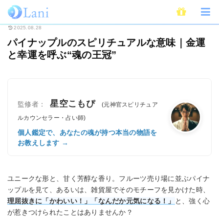
ホーム
スピリチュアル
パイナップルのスピリチュアルな意味｜金運と幸運を
2025.08.28
パイナップルのスピリチュアルな意味｜金運
と幸運を呼ぶ“魂の王冠”
星空こもぴ
監修者：
(元神官スピリチュア
ルカウンセラー・占い師)
個人鑑定で、あなたの魂が持つ本当の物語を
お教えします →
ユニークな形と、甘く芳醇な香り。フルーツ売り場に並ぶパイナ
ップルを見て、あるいは、雑貨屋でそのモチーフを見かけた時、
理屈抜きに「かわいい！」「なんだか元気になる！」
と、強く心
が惹きつけられたことはありませんか？