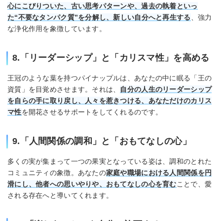
心にこびりついた、古い思考パターンや、過去の執着といっ
た“不要なタンパク質”を分解し、新しい自分へと再生する
、強力
な浄化作用を象徴しています。
8.「リーダーシップ」と「カリスマ性」を高める
王冠のような葉を持つパイナップルは、あなたの中に眠る「王の
資質」を目覚めさせます。それは、
自分の人生のリーダーシップ
を自らの手に取り戻し、人々を惹きつける、あなただけのカリス
マ性
を開花させるサポートをしてくれるのです。
9.「人間関係の調和」と「おもてなしの心」
多くの実が集まって一つの果実となっている姿は、調和のとれた
コミュニティの象徴。あなたの
家庭や職場における人間関係を円
滑にし、他者への思いやりや、おもてなしの心を育む
ことで、愛
される存在へと導いてくれます。