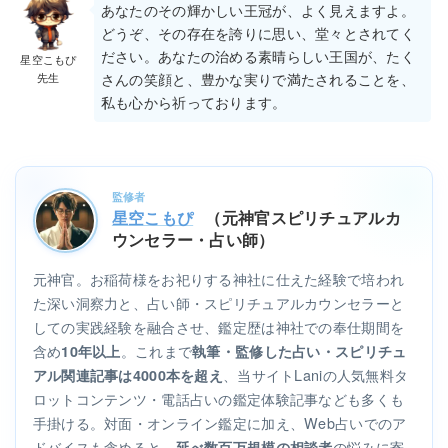
あなたのその輝かしい王冠が、よく見えますよ。
どうぞ、その存在を誇りに思い、堂々とされてく
ださい。あなたの治める素晴らしい王国が、たく
星空こもぴ
先生
さんの笑顔と、豊かな実りで満たされることを、
私も心から祈っております。
監修者
星空こもぴ
（元神官スピリチュアルカ
ウンセラー・占い師）
元神官。お稲荷様をお祀りする神社に仕えた経験で培われ
た深い洞察力と、占い師・スピリチュアルカウンセラーと
しての実践経験を融合させ、鑑定歴は神社での奉仕期間を
含め
。これまで
10年以上
執筆・監修した占い・スピリチュ
、当サイトLaniの人気無料タ
アル関連記事は4000本を超え
ロットコンテンツ・電話占いの鑑定体験記事なども多くも
手掛ける。対面・オンライン鑑定に加え、Web占いでのア
ドバイスも含めると、
の悩みに寄
延べ数百万規模の相談者