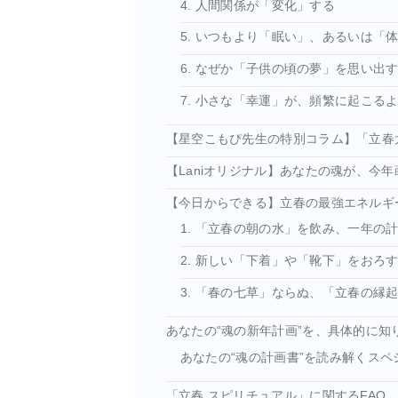
4. 人間関係が「変化」する
5. いつもより「眠い」、あるいは「
6. なぜか「子供の頃の夢」を思い出
7. 小さな「幸運」が、頻繁に起こる
【星空こもぴ先生の特別コラム】「立春
【Laniオリジナル】あなたの魂が、今年
【今日からできる】立春の最強エネルギ
1. 「立春の朝の水」を飲み、一年の
2. 新しい「下着」や「靴下」をおろ
3. 「春の七草」ならぬ、「立春の縁
あなたの“魂の新年計画”を、具体的に知
あなたの“魂の計画書”を読み解くスペ
「立春 スピリチュアル」に関するFAQ