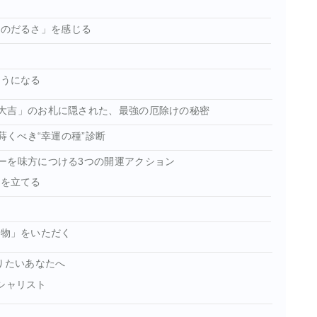
体のだるさ」を感じる
す
ようになる
大吉」のお札に隠された、最強の厄除けの秘密
蒔くべき“幸運の種”診断
ーを味方につける3つの開運アクション
計を立てる
す
起物」をいただく
りたいあなたへ
シャリスト