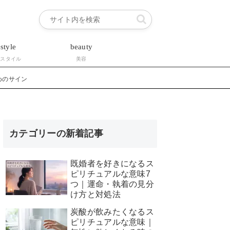
estyle
beauty
フスタイル
美容
めのサイン
カテゴリーの新着記事
既婚者を好きになるス
ピリチュアルな意味7
つ｜運命・執着の見分
け方と対処法
炭酸が飲みたくなるス
ピリチュアルな意味｜