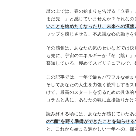
暦の上では、春の始まりを告げる「立春」
まだ先…」と感じていませんか？それなの
いことを始めたくなったり、未来への漠然
ャップを感じさせる、不思議な心の動きを
その感覚は、あなたの気のせいなどでは決
も先に、宇宙のエネルギーが「冬（陰）」
察知している、極めてスピリチュアルで、
この記事では、一年で最もパワフルな始ま
そしてあなたの人生を力強く後押しするス
けて、最高のスタートを切るための具体的
コラムと共に、あなたの魂に直接語りかけ
読み終える頃には、あなたが感じていたあ
の“種”を蒔く準備ができたことを知らせる
と、これから始まる輝かしい一年への、揺