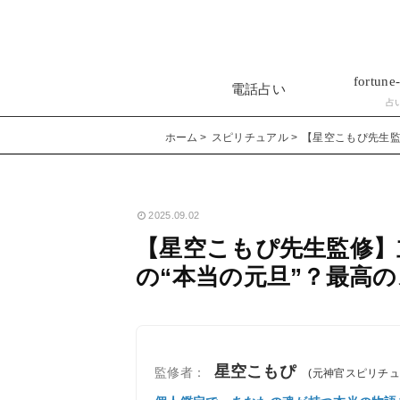
fortune-
電話占い
占
ホーム
スピリチュアル
【星空こもぴ先生監
2025.09.02
【星空こもぴ先生監修】
の“本当の元旦”？最高
星空こもぴ
監修者：
(元神官スピリチ