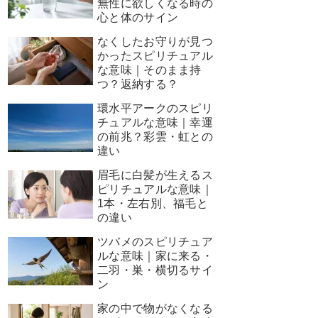
無性に欲しくなる時の
心と体のサイン
なくしたお守りが見つ
かったスピリチュアル
な意味｜そのまま持
つ？返納する？
環水平アークのスピリ
チュアルな意味｜幸運
の前兆？彩雲・虹との
違い
眉毛に白髪が生えるス
ピリチュアルな意味｜
1本・左右別、福毛と
の違い
ツバメのスピリチュア
ルな意味｜家に来る・
二羽・巣・横切るサイ
ン
家の中で物がなくなる