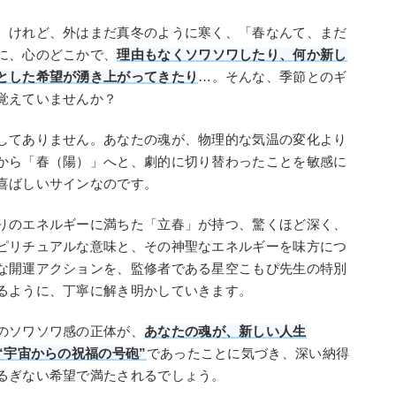
。けれど、外はまだ真冬のように寒く、「春なんて、まだ
に、心のどこかで、
理由もなくソワソワしたり、何か新し
とした希望が湧き上がってきたり
…。そんな、季節とのギ
覚えていませんか？
してありません。あなたの魂が、物理的な気温の変化より
から「春（陽）」へと、劇的に切り替わったことを敏感に
喜ばしいサインなのです。
りのエネルギーに満ちた「立春」が持つ、驚くほど深く、
ピリチュアルな意味と、その神聖なエネルギーを味方につ
な開運アクションを、監修者である星空こもぴ先生の特別
るように、丁寧に解き明かしていきます。
のソワソワ感の正体が、
あなたの魂が、新しい人生
“宇宙からの祝福の号砲”
であったことに気づき、深い納得
るぎない希望で満たされるでしょう。