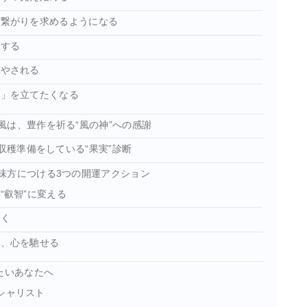
い繋がりを求めるようになる
化する
癒やされる
画」を立てたくなる
風は、豊作を祈る“風の神”への感謝
収穫準備をしている“果実”診断
味方につける3つの開運アクション
“叡智”に変える
だく
に、心を馳せる
たいあなたへ
シャリスト