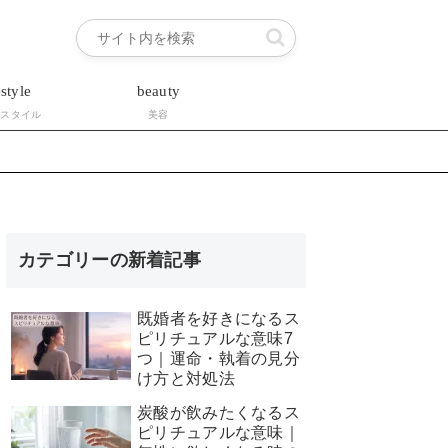
estyle
beauty
フスタイル
美容
カテゴリーの新着記事
既婚者を好きになるス
ピリチュアルな意味7
つ｜運命・執着の見分
け方と対処法
炭酸が飲みたくなるス
ピリチュアルな意味｜