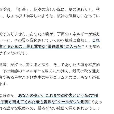
る季節、「処暑」。朝夕の涼しい風に、夏の終わりと、秋
に、ちょっぴり物寂しいような、複雑な気持ちになってい
ではありません。あなたの魂が、宇宙のエネルギーが燃え
」へと、その質を変化させていくのを敏感に察知し、
これ
変えるための、最も重要な“最終調整”に入った
ことを知ら
サインなのです。
処暑」が持つ、驚くほど深く、そしてあなたの魂を本質的
、その鎮静のエネルギーを味方につけて、最高の秋を迎え
者である星空こもぴ先生の特別コラムと共に、あなたの魂
ます。
な時間が、
あなたの魂が、これまでの努力という名の“稲
、宇宙が与えてくれた最も贅沢な“クールダウン期間”
であっ
れる豊かな収穫への、揺るぎない確信で満たされるでしょ