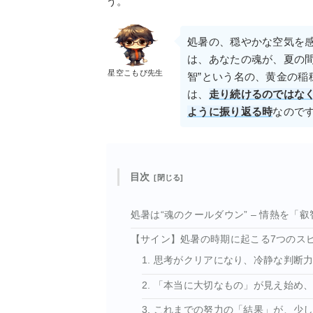
う。
処暑の、穏やかな空気を
は、あなたの魂が、夏の
星空こもぴ先生
智”という名の、黄金の
は、
走り続けるのではな
ように振り返る時
なので
目次
処暑は“魂のクールダウン” – 情熱を「
【サイン】処暑の時期に起こる7つのス
1. 思考がクリアになり、冷静な判断
2. 「本当に大切なもの」が見え始め
3. これまでの努力の「結果」が、少