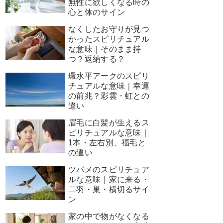
無性に欲しくなる時の
心と体のサイン
なくしたお守りが見つ
かったスピリチュアル
な意味｜そのまま持
つ？返納する？
環水平アークのスピリ
チュアルな意味｜幸運
の前兆？彩雲・虹との
違い
眉毛に白髪が生えるス
ピリチュアルな意味｜
1本・左右別、福毛と
の違い
ツバメのスピリチュア
ルな意味｜家に来る・
二羽・巣・横切るサイ
ン
家の中で物がなくなる