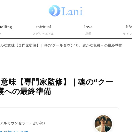
telling
spiritual
love
lif
い
スピリチュアル
恋愛
ライ
ルな意味【専門家監修】｜魂の“クールダウン”と、豊かな収穫への最終準備
意味【専門家監修】｜魂の“クー
穫への最終準備
ュアルカウンセラー・占い師)