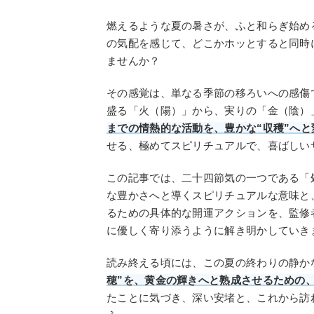
燃えるような夏の暑さが、ふと和らぎ始め
の気配を感じて、どこかホッとすると同時
ませんか？
その感覚は、単なる季節の移ろいへの感傷
盛る「火（陽）」から、実りの「金（陰）
までの情熱的な活動を、豊かな“収穫”へと
せる、極めてスピリチュアルで、喜ばしい
この記事では、二十四節気の一つである「
な豊かさへと導くスピリチュアルな意味と
るための具体的な開運アクションを、監修
に優しく寄り添うように解き明かしていき
読み終える頃には、この夏の終わりの静か
穂”を、黄金の輝きへと熟成させるための
たことに気づき、深い安堵と、これから訪