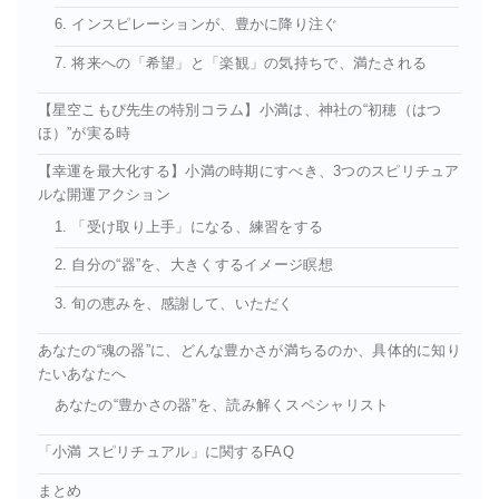
6. インスピレーションが、豊かに降り注ぐ
7. 将来への「希望」と「楽観」の気持ちで、満たされる
【星空こもぴ先生の特別コラム】小満は、神社の“初穂（はつ
ほ）”が実る時
【幸運を最大化する】小満の時期にすべき、3つのスピリチュア
ルな開運アクション
1. 「受け取り上手」になる、練習をする
2. 自分の“器”を、大きくするイメージ瞑想
3. 旬の恵みを、感謝して、いただく
あなたの“魂の器”に、どんな豊かさが満ちるのか、具体的に知り
たいあなたへ
あなたの“豊かさの器”を、読み解くスペシャリスト
「小満 スピリチュアル」に関するFAQ
まとめ