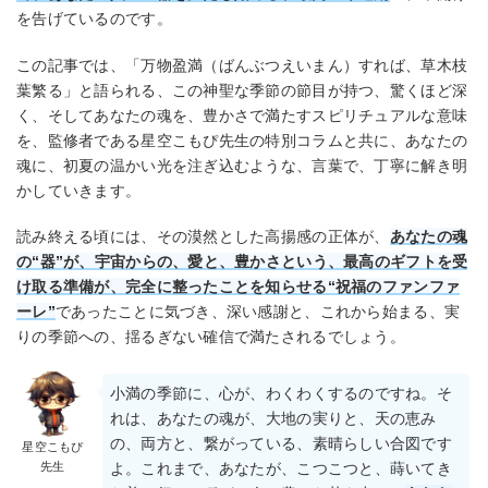
を告げているのです。
この記事では、「万物盈満（ばんぶつえいまん）すれば、草木枝
葉繁る」と語られる、この神聖な季節の節目が持つ、驚くほど深
く、そしてあなたの魂を、豊かさで満たすスピリチュアルな意味
を、監修者である星空こもぴ先生の特別コラムと共に、あなたの
魂に、初夏の温かい光を注ぎ込むような、言葉で、丁寧に解き明
かしていきます。
読み終える頃には、その漠然とした高揚感の正体が、
あなたの魂
の“器”が、宇宙からの、愛と、豊かさという、最高のギフトを受
け取る準備が、完全に整ったことを知らせる“祝福のファンファ
ーレ”
であったことに気づき、深い感謝と、これから始まる、実
りの季節への、揺るぎない確信で満たされるでしょう。
小満の季節に、心が、わくわくするのですね。そ
れは、あなたの魂が、大地の実りと、天の恵み
の、両方と、繋がっている、素晴らしい合図です
星空こもぴ
先生
よ。これまで、あなたが、こつこつと、蒔いてき