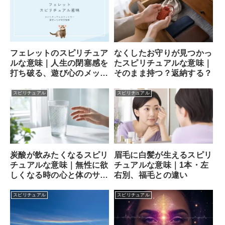
フェレットのスピリチュア
なくしたお守りが見つかっ
ルな意味｜人生の閉塞感を
たスピリチュアルな意味｜
打ち破る、遊び心のメッセ
そのまま持つ？返納する？
ンジャー
スピリチュアル
スピリチュアル
炭酸が飲みたくなるスピリ
眉毛に白髪が生えるスピリ
チュアルな意味｜無性に欲
チュアルな意味｜1本・左
しくなる時の心と体のサイ
右別、福毛との違い
ン
スピリチュアル
スピリチュアル