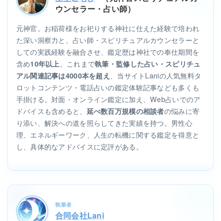
ウンセラー・占い師）
元神官。お稲荷様をお祀りする神社に仕えた経験で培われ
た深い洞察力と、占い師・スピリチュアルカウンセラーと
しての実践経験を融合させ、鑑定歴は神社での奉仕期間を
含め
。これまで
10年以上
執筆・監修した占い・スピリチュ
、当サイトLaniの人気無料タ
アル関連記事は4000本を超え
ロットコンテンツ・電話占いの鑑定体験記事なども多くも
手掛ける。対面・オンライン鑑定に加え、Web占いでのア
ドバイスも含めると、
の悩みに寄
延べ数百万規模の相談者
り添い、解決への道を照らしてきた実績を持つ。男性心
理、エネルギーワーク、人生の転機に関する鑑定を得意と
し、具体的なアドバイスに定評がある。
執筆者
合同会社Lani