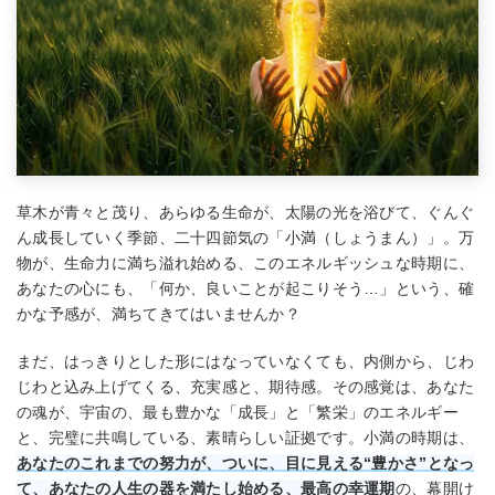
草木が青々と茂り、あらゆる生命が、太陽の光を浴びて、ぐんぐ
ん成長していく季節、二十四節気の「小満（しょうまん）」。万
物が、生命力に満ち溢れ始める、このエネルギッシュな時期に、
あなたの心にも、「何か、良いことが起こりそう…」という、確
かな予感が、満ちてきてはいませんか？
まだ、はっきりとした形にはなっていなくても、内側から、じわ
じわと込み上げてくる、充実感と、期待感。その感覚は、あなた
の魂が、宇宙の、最も豊かな「成長」と「繁栄」のエネルギー
と、完璧に共鳴している、素晴らしい証拠です。小満の時期は、
あなたのこれまでの努力が、ついに、目に見える“豊かさ”となっ
て、あなたの人生の器を満たし始める、最高の幸運期
の、幕開け