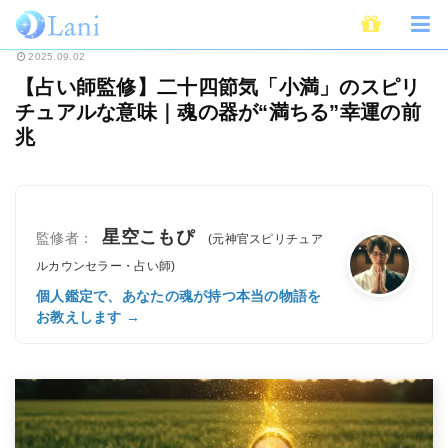
ホーム
スピリチュアル
【占い師監修】二十四節気「小満」のスピリチュア
2025.09.02
【占い師監修】二十四節気「小満」のスピリ
チュアルな意味｜魂の器が“満ちる”幸運の前
兆
星空こもぴ
監修者：
(元神官スピリチュア
ルカウンセラー・占い師)
個人鑑定で、あなたの魂が持つ本当の物語を
お教えします →