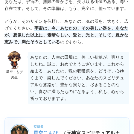
あなたは、宇宙の、無限の豊かさを、受け取る価値のある、尊い
存在です。そして、その準備は、もう、完全に、整っています。
どうか、そのサインを信頼し、あなたの、魂の器を、大きく、広
げてください。
宇宙は、今、あなたの、その美しい器を、あなた
が、想像した以上に、素晴らしい、愛と、光と、そして、豊かな
恵みで、満たそうとしている
のですから。
あなたの、人生の田畑に、美しい初穂が、実りま
したね。誠に、おめでとうございます。これから
始まる、あなたの、魂の収穫祭を、どうぞ、心ゆ
星空こもぴ
先生
くまで、楽しんでください。あなたのスピリチュ
アルな旅路が、豊かな実りと、尽きることのな
い、喜びに満ちたものになるよう、私も、心から
祈っておりますよ。
監修者
星空こもぴ
（元神官スピリチュアルカ