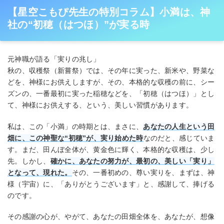
【星空こもぴ先生の特別コラム】小満は、神
社の“初穂（はつほ）”が実る時
元神職が語る「実りの兆し」
秋の、収穫祭（新嘗祭）では、その年に実った、新米や、野菜な
どを、神様にお供えしますが、その、本格的な収穫の前に、シー
ズンの、一番最初に実った稲穂などを、「初穂（はつほ）」とし
て、神様にお供えする、という、美しい習慣があります。
私は、この「小満」の時期とは、まさに、
あなたの人生という田
畑に、この神聖な“初穂”が、実り始めた時
なのだと、感じていま
す。まだ、田んぼ全体が、黄金色に輝く、本格的な収穫は、少し
先。しかし、
確かに、あなたの努力が、最初の、美しい「実り」
となって、現れた。
その、一番初めの、尊い実りを、まずは、神
様（宇宙）に、「ありがとうございます」と、感謝して、捧げる
のです。
その感謝の心が、やがて、あなたの田畑全体を、あなたが、想像