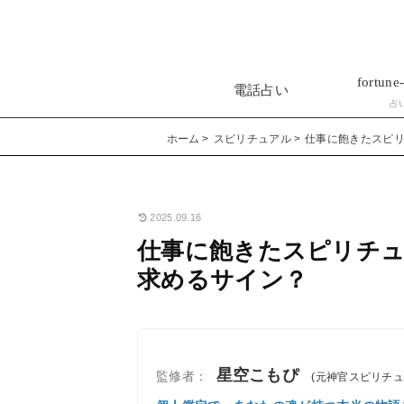
fortune-
電話占い
占
ホーム
スピリチュアル
仕事に飽きたスピ
2025.09.16
仕事に飽きたスピリチ
求めるサイン？
星空こもぴ
監修者：
(元神官スピリチ