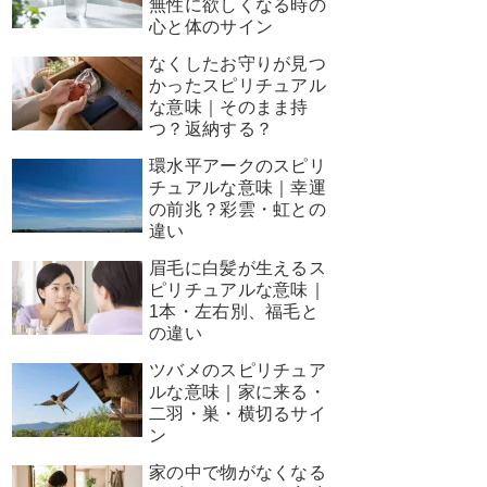
無性に欲しくなる時の
心と体のサイン
なくしたお守りが見つ
かったスピリチュアル
な意味｜そのまま持
つ？返納する？
環水平アークのスピリ
チュアルな意味｜幸運
の前兆？彩雲・虹との
違い
眉毛に白髪が生えるス
ピリチュアルな意味｜
1本・左右別、福毛と
の違い
ツバメのスピリチュア
ルな意味｜家に来る・
二羽・巣・横切るサイ
ン
家の中で物がなくなる