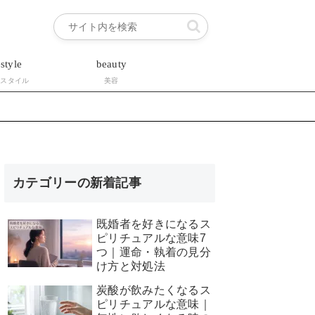
estyle
beauty
フスタイル
美容
カテゴリーの新着記事
既婚者を好きになるス
ピリチュアルな意味7
つ｜運命・執着の見分
け方と対処法
炭酸が飲みたくなるス
ピリチュアルな意味｜