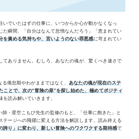
注いでいたはずの仕事に、いつからか心が動かなくなっ
じた瞬間、「自分はなんて怠惰なんだろう」「恵まれてい
分を責める気持ちや、言いようのない罪悪感
に苛まれてい
してありません。むしろ、あなたの魂が、驚くべき速さで
単なる倦怠期やわがままではなく、
あなたの魂が現在のステ
たことで、次の“冒険の扉”を探し始めた、極めてポジティ
味を読み解いていきます。
占い師・星空こもぴ先生の監修のもと、「仕事に飽きた」と
ステージへの飛躍に変える方法を解説します。読み終える
の誇り」に変わり、新しい冒険へのワクワクする期待感
で