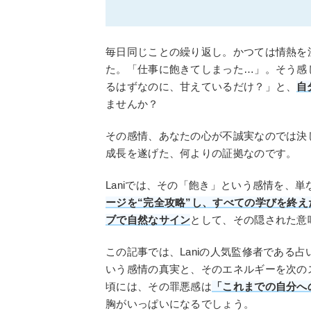
毎日同じことの繰り返し。かつては情熱を
た。「仕事に飽きてしまった…」。そう感
るはずなのに、甘えているだけ？」と、
自
ませんか？
その感情、あなたの心が不誠実なのでは決
成長を遂げた、何よりの証拠なのです。
Laniでは、その「飽き」という感情を、
ージを“完全攻略”し、すべての学びを終え
ブで自然なサイン
として、その隠された意
この記事では、Laniの人気監修者である
いう感情の真実と、そのエネルギーを次の
頃には、その罪悪感は
「これまでの自分へ
胸がいっぱいになるでしょう。