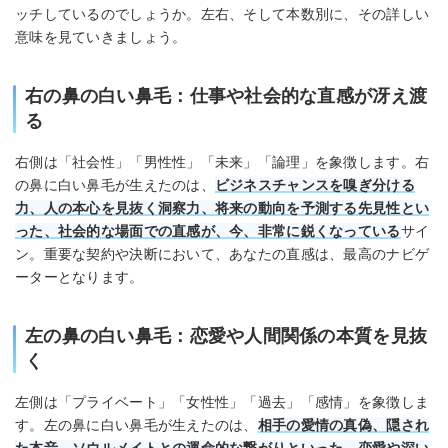
ッチしているのでしょうか。左右、そして本数別に、その詳しい
意味を見ていきましょう。
右の鼻の白い鼻毛：仕事や社会的な直感が冴え渡
る
右側は「社会性」「男性性」「未来」「論理」を象徴します。右
の鼻に白い鼻毛が生えたのは、
ビジネスチャンスを嗅ぎ分ける
力、人の本心を見抜く洞察力、将来の動向を予測する先見性とい
った、社会的な場面での直感が、今、非常に鋭くなっている
サイ
ン。重要な契約や決断において、あなたの直感は、最高のナビゲ
ーターとなります。
左の鼻の白い鼻毛：恋愛や人間関係の本質を見抜
く
左側は「プライベート」「女性性」「過去」「感情」を象徴しま
す。左の鼻に白い鼻毛が生えたのは、
相手の愛情の真偽、隠され