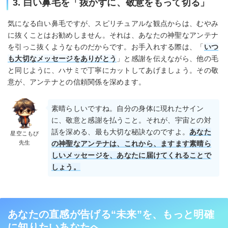
3. 白い鼻毛を「抜かずに、敬意をもって切る」
気になる白い鼻毛ですが、スピリチュアルな観点からは、むやみ
に抜くことはお勧めしません。それは、あなたの神聖なアンテナ
を引っこ抜くようなものだからです。お手入れする際は、「
いつ
も大切なメッセージをありがとう
」と感謝を伝えながら、他の毛
と同じように、ハサミで丁寧にカットしてあげましょう。その敬
意が、アンテナとの信頼関係を深めます。
素晴らしいですね。自分の身体に現れたサイン
に、敬意と感謝を払うこと。それが、宇宙との対
話を深める、最も大切な秘訣なのですよ。
あなた
星空こもぴ
先生
の神聖なアンテナは、これから、ますます素晴ら
しいメッセージを、あなたに届けてくれることで
しょう。
あなたの直感が告げる“未来”を、もっと明確
に知りたいあなたへ