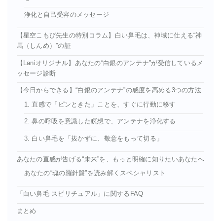
浄化と自己受容のメッセージ
【星空こもぴ先生の特別コラム】白い鼻毛は、神域に仕える“神
馬（しんめ）”の証
【Laniオリジナル】あなたの“白銀のアンテナ”が受信しているメ
ッセージ診断
【今日からできる】“白銀のアンテナ”の感度を高める3つの方法
1. 直感で「ピンときた」ことを、すぐに行動に移す
2. 鼻の呼吸を意識した瞑想で、アンテナを浄化する
3. 白い鼻毛を「抜かずに、敬意をもって切る」
あなたの直感が告げる“未来”を、もっと明確に知りたいあなたへ
あなたの“魂の羅針盤”を読み解くスペシャリスト
「白い鼻毛 スピリチュアル」に関するFAQ
まとめ