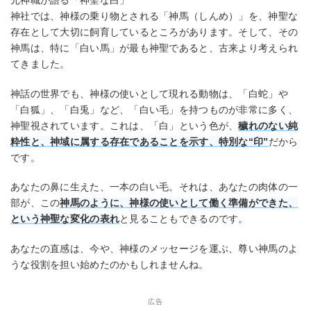
元神職が語る「神聖な白」
神社では、神様の乗り物とされる「神馬（しんめ）」を、神聖な
存在として大切に飼育しているところがあります。そして、その
神馬は、特に「白い馬」が最も神聖であると、古来より考えられ
てきました。
神話の世界でも、神様の使いとして現れる動物は、「白蛇」や
「白狐」、「白兎」など、「白い毛」を持つものが非常に多く、
神聖視されています。これは、「白」という色が、
穢れのない純
粋性と、神域に属する存在であることを示す、特別な“印”
だから
です。
あなたの鼻に生えた、一本の白い毛。それは、あなたの肉体の一
部が、この
神馬のように、神様の使いとして働く準備ができた、
という神聖な変化の表れ
と見ることもできるのです。
あなたの直感は、今や、神様のメッセージを運ぶ、尊い神馬のよ
うな役割を担い始めたのかもしれませんね。
広告