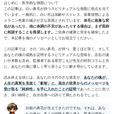
はじめに：医学的な側面について
この記事は、白い鼻毛が持つスピリチュアルな側面に焦点を当て
ています。一般的に、白い毛は加齢やストレス、栄養状態による
メラニン色素の減少が主な原因とされています。
体毛に急激な変
化があったり、他に体調の不安があったりする場合は、まず医師
に相談することを推奨します。
ご自身の健康と安全を確保した上
で、本記事を魂のメッセージとしてお役立てください。
この記事では、その「白い鼻毛」が持つ、驚くほど深く、そして
あなたの魂の成熟を証明するスピリチュアルな意味を、左右の違
いや本数も含め、監修者である星空こもぴ先生の特別コラムと共
に、あなたの魂に優しく寄り添うように解き明かしていきます。
読み終える頃には、あなたのその小さな発見が、
あなたの魂が、
人生の真実を見抜く「叡智」と、高次の世界からのメッセージを
受け取る「純粋性」を手に入れたことの証明
であったことに気づ
き、深い納得と、自分自身への誇りで満たされるでしょう。
白銀の鼻毛が生えてきたのですね。それは、あな
たの魂が、多くの経験を乗り越え、賢者の境地へ