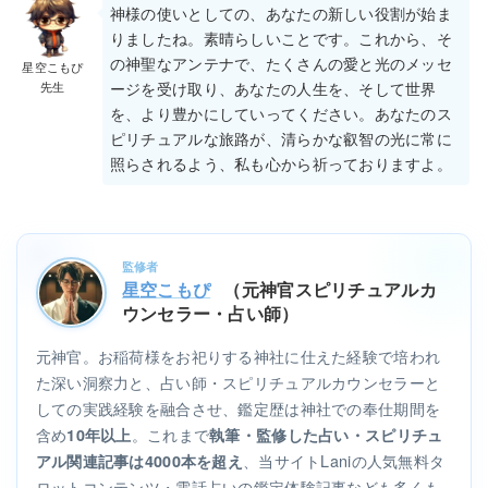
神様の使いとしての、あなたの新しい役割が始ま
りましたね。素晴らしいことです。これから、そ
の神聖なアンテナで、たくさんの愛と光のメッセ
星空こもぴ
先生
ージを受け取り、あなたの人生を、そして世界
を、より豊かにしていってください。あなたのス
ピリチュアルな旅路が、清らかな叡智の光に常に
照らされるよう、私も心から祈っておりますよ。
監修者
星空こもぴ
（元神官スピリチュアルカ
ウンセラー・占い師）
元神官。お稲荷様をお祀りする神社に仕えた経験で培われ
た深い洞察力と、占い師・スピリチュアルカウンセラーと
しての実践経験を融合させ、鑑定歴は神社での奉仕期間を
含め
。これまで
10年以上
執筆・監修した占い・スピリチュ
、当サイトLaniの人気無料タ
アル関連記事は4000本を超え
ロットコンテンツ・電話占いの鑑定体験記事なども多くも