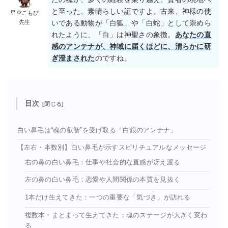
と至った、素晴らしい証ですよ。古来、神様の使
星空こもぴ
先生
いである動物が「白狐」や「白蛇」として崇めら
れたように、「白」は神聖さの象徴。
あなたの直
感のアンテナが、神域に届くほどに、清らかに研
ぎ澄まされた
のですね。
目次
白い鼻毛は“魂の叡智”を受け取る「白銀のアンテナ」
【左右・本数別】白い鼻毛が示すスピリチュアルなメッセージ
右の鼻の白い鼻毛：仕事や社会的な直感が冴え渡る
左の鼻の白い鼻毛：恋愛や人間関係の本質を見抜く
1本だけ生えてきた：一つの重要な「気づき」が訪れる
複数本・まとまって生えてきた：魂のステージが大きく変わ
る