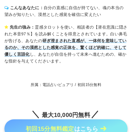
こんなあなたに：
自分の直感に自信が持てない、魂の本当の
望みが知りたい、漠然とした感覚を確信に変えたい
先生の強み：
霊感タロットを使い、相談者の【潜在意識に隠さ
れた本音97％】を読み解くことを得意とされています。白い鼻毛
が告げる、あなたの
研ぎ澄まされた直感が、一体何を意味してい
るのか、その漠然とした感覚の正体を、驚くほど的確に、そして
優しく言語化
し、あなたが自信を持って未来へ進むための、確か
な指針を与えてくださいます。
所属：電話占いピュアリ / 初回15分無料
最大10,000円無料
初回15分無料鑑定
はこちら