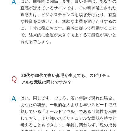
A
はい、間接的に関係します。白い鼻毛は、あなたの
直感が冴えているサインです。その研ぎ澄まされた
直感力は、ビジネスチャンスを嗅ぎ分けたり、有益
な投資を見抜いたり、無駄な出費を避けたりするの
に、非常に役立ちます。直感に従って行動すること
で、結果的に金運が大きく向上する可能性が高いと
言えるでしょう。
20代や30代で白い鼻毛が生えても、スピリチュ
Q
アルな意味は同じですか？
A
はい、同じです。むしろ、若い年齢で現れた場合、
あなたの魂が、一般的な人よりも早いスピードで成
熟している「オールドソウル」である可能性を示唆
しており、より強いスピリチュアルな意味を持つと
考えることもできます。年齢に関わらず、魂の成長