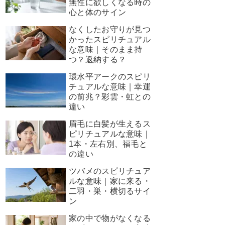
無性に欲しくなる時の
心と体のサイン
なくしたお守りが見つ
かったスピリチュアル
な意味｜そのまま持
つ？返納する？
環水平アークのスピリ
チュアルな意味｜幸運
の前兆？彩雲・虹との
違い
眉毛に白髪が生えるス
ピリチュアルな意味｜
1本・左右別、福毛と
の違い
ツバメのスピリチュア
ルな意味｜家に来る・
二羽・巣・横切るサイ
ン
家の中で物がなくなる