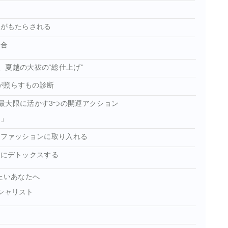
いがもたらされる
場合
夏越の大祓の“総仕上げ”
”が照らすもの診断
最大限に活かす3つの開運アクション
想」
、ファッションに取り入れる
的にデトックスする
たいあなたへ
シャリスト