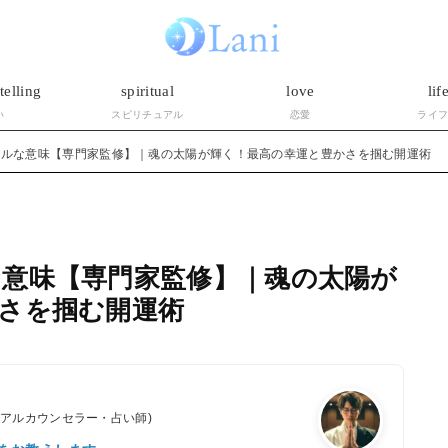
telling
spiritual
love
lif
い
スピリチュアル
恋愛
ライ
アルな意味【専門家監修】｜魂の太陽が輝く！最高の幸運と豊かさを掴む開運術
意味【専門家監修】｜魂の太陽が
さを掴む開運術
ュアルカウンセラー・占い師)