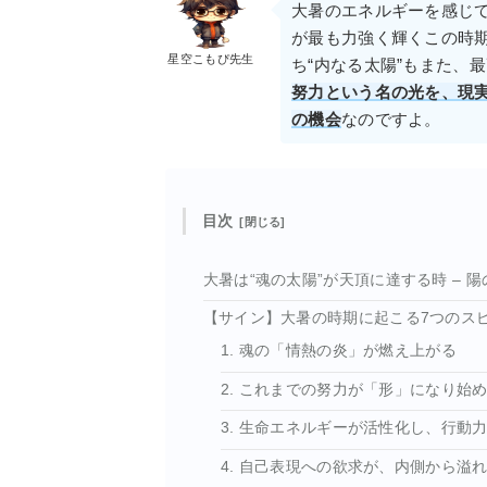
大暑のエネルギーを感じ
が最も力強く輝くこの時
星空こもぴ先生
ち“内なる太陽”もまた、
努力という名の光を、現
の機会
なのですよ。
目次
大暑は“魂の太陽”が天頂に達する時 – 
【サイン】大暑の時期に起こる7つのス
1. 魂の「情熱の炎」が燃え上がる
2. これまでの努力が「形」になり始
3. 生命エネルギーが活性化し、行動
4. 自己表現への欲求が、内側から溢