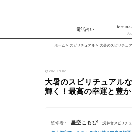
fortune-
電話占い
占
ホーム
スピリチュアル
大暑のスピリチュ
2025.09.02
大暑のスピリチュアルな
輝く！最高の幸運と豊か
星空こもぴ
監修者：
(元神官スピリチ