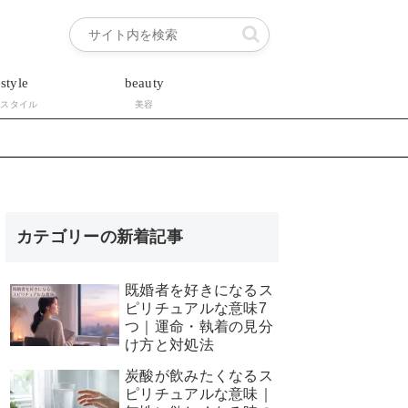
estyle
beauty
フスタイル
美容
カテゴリーの新着記事
既婚者を好きになるス
ピリチュアルな意味7
つ｜運命・執着の見分
け方と対処法
炭酸が飲みたくなるス
ピリチュアルな意味｜