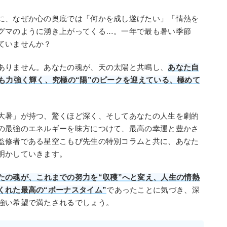
に、なぜか心の奥底では「何かを成し遂げたい」「情熱を
グマのように湧き上がってくる…。一年で最も暑い季節
ていませんか？
ありません。あなたの魂が、天の太陽と共鳴し、
あなた自
も力強く輝く、究極の“陽”のピークを迎えている、極めて
大暑」が持つ、驚くほど深く、そしてあなたの人生を劇的
の最強のエネルギーを味方につけて、最高の幸運と豊かさ
監修者である星空こもぴ先生の特別コラムと共に、あなた
明かしていきます。
たの魂が、これまでの努力を“収穫”へと変え、人生の情熱
くれた最高の“ボーナスタイム”
であったことに気づき、深
強い希望で満たされるでしょう。