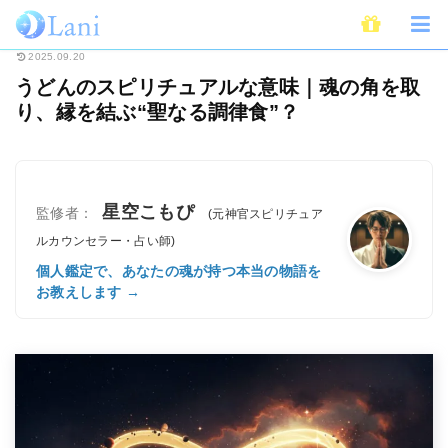
ホーム
スピリチュアル
うどんのスピリチュアルな意味｜魂の角を取り、縁を
2025.09.20
うどんのスピリチュアルな意味｜魂の角を取
り、縁を結ぶ“聖なる調律食”？
星空こもぴ
監修者：
(元神官スピリチュア
ルカウンセラー・占い師)
個人鑑定で、あなたの魂が持つ本当の物語を
お教えします →