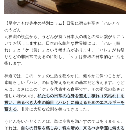
【星空こもぴ先生の特別コラム】日常に宿る神聖さ「ハレとケ」
のうどん
元神職の視点から、うどんが持つ日本人の魂との深い繋がりにつ
いてお話ししますね。日本の伝統的な世界観には、「ハレ（晴
れ）」と「ケ（褻）」という考え方があります。「ハレ」がお祭
りなどの非日常であるのに対し、「ケ」は普段の日常的な生活を
指します。
神道では、この「ケ」の生活を穏やかに、健やかに保つことが、
素晴らしい「ハレ」の日を迎えるための基本だと考えます。うど
んは、まさにこの「ケ」を代表する食事です。その消化の良さと
優しい味わいは、
私たちの日常の心身を整え、穢れ（気枯れ）を
祓い、来るべき人生の節目（ハレ）に備えるためのエネルギーを
蓄える
、非常に大切な役割を担ってきました。
うどんをいただくことは、単に空腹を満たすのではありません。
それは、
自らの日常を慈しみ、魂を清め、来るべき幸運に備える