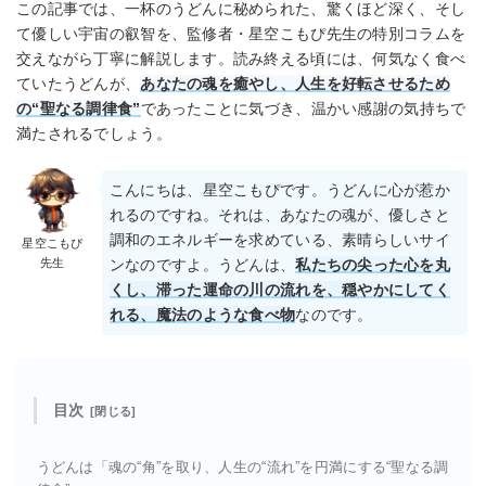
この記事では、一杯のうどんに秘められた、驚くほど深く、そし
て優しい宇宙の叡智を、監修者・星空こもぴ先生の特別コラムを
交えながら丁寧に解説します。読み終える頃には、何気なく食べ
ていたうどんが、
あなたの魂を癒やし、人生を好転させるため
の“聖なる調律食”
であったことに気づき、温かい感謝の気持ちで
満たされるでしょう。
こんにちは、星空こもぴです。うどんに心が惹か
れるのですね。それは、あなたの魂が、優しさと
調和のエネルギーを求めている、素晴らしいサイ
星空こもぴ
先生
ンなのですよ。うどんは、
私たちの尖った心を丸
くし、滞った運命の川の流れを、穏やかにしてく
れる、魔法のような食べ物
なのです。
目次
うどんは「魂の“角”を取り、人生の“流れ”を円満にする“聖なる調