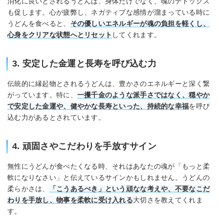
消化に良いとされるうどんは、身体だけでなく、魂のデトックス
も促します。心が疲弊し、ネガティブな感情が溜まっている時に
うどんを食べると、
その優しいエネルギーが魂の負担を軽くし、
心身をクリアな状態へとリセット
してくれます。
3. 安定した金運と長寿を呼び込む力
伝統的に縁起物とされるうどんは、豊かさのエネルギーと深く繋
がっています。特に、
一攫千金のような派手さではなく、穏やか
で安定した金運や、健やかな長寿といった、持続的な幸福
を呼び
込む力があるとされています。
4. 頑固さやこだわりを手放すサイン
無性にうどんが食べたくなる時、それはあなたの魂が「もっと柔
軟になりなさい」と伝えているサインかもしれません。うどんの
柔らかさは、
「こうあるべき」という頑なな考えや、不要なこだ
わりを手放し、物事を柔軟に受け入れる
大切さを教えてくれま
す。