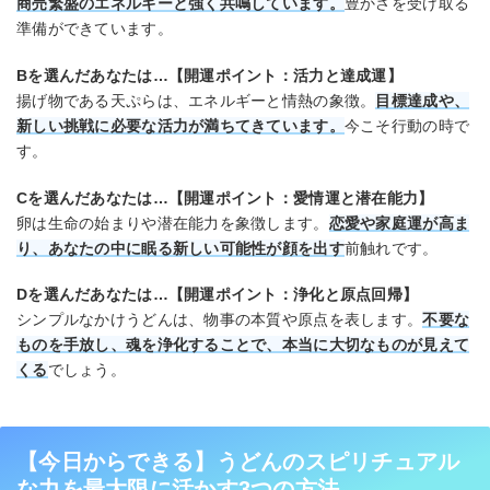
商売繁盛のエネルギーと強く共鳴しています。
豊かさを受け取る
準備ができています。
Bを選んだあなたは…【開運ポイント：活力と達成運】
揚げ物である天ぷらは、エネルギーと情熱の象徴。
目標達成や、
新しい挑戦に必要な活力が満ちてきています。
今こそ行動の時で
す。
Cを選んだあなたは…【開運ポイント：愛情運と潜在能力】
卵は生命の始まりや潜在能力を象徴します。
恋愛や家庭運が高ま
り、あなたの中に眠る新しい可能性が顔を出す
前触れです。
Dを選んだあなたは…【開運ポイント：浄化と原点回帰】
シンプルなかけうどんは、物事の本質や原点を表します。
不要な
ものを手放し、魂を浄化することで、本当に大切なものが見えて
くる
でしょう。
【今日からできる】うどんのスピリチュアル
な力を最大限に活かす3つの方法