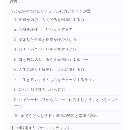
律食”」
うどんが持つスピリチュアルな力とサイン10選
1. 良縁を結び、人間関係を円満にする力
2. 心身を浄化し、リセットする力
3. 安定した金運と長寿を呼び込む力
4. 頑固さやこだわりを手放すサイン
5. 魂を包み込み、癒やす愛情のエネルギー
6. 人生の滞りを解消し、流れに乗せる力
7. 「生きる力」そのものをチャージするサイン
8. 調和と創造性をもたらす力
9. ハイヤーセルフからの「一旦休みましょう」というメッセ
ージ
10. 夢でうどんを見る：運気の安定と幸運の訪れ
【Lani限定オリジナルコンテンツ】