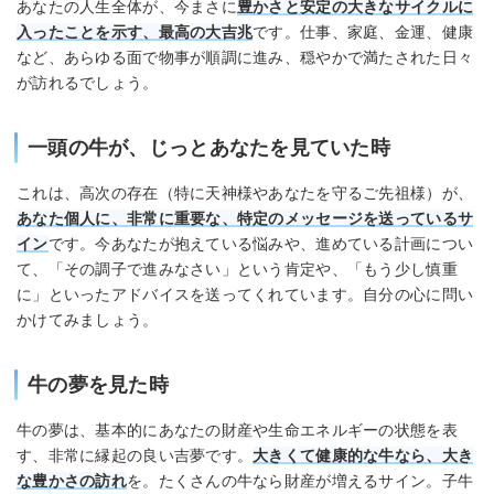
あなたの人生全体が、今まさに
豊かさと安定の大きなサイクルに
入ったことを示す、最高の大吉兆
です。仕事、家庭、金運、健康
など、あらゆる面で物事が順調に進み、穏やかで満たされた日々
が訪れるでしょう。
一頭の牛が、じっとあなたを見ていた時
これは、高次の存在（特に天神様やあなたを守るご先祖様）が、
あなた個人に、非常に重要な、特定のメッセージを送っているサ
イン
です。今あなたが抱えている悩みや、進めている計画につい
て、「その調子で進みなさい」という肯定や、「もう少し慎重
に」といったアドバイスを送ってくれています。自分の心に問い
かけてみましょう。
牛の夢を見た時
牛の夢は、基本的にあなたの財産や生命エネルギーの状態を表
す、非常に縁起の良い吉夢です。
大きくて健康的な牛なら、大き
な豊かさの訪れ
を。たくさんの牛なら財産が増えるサイン。子牛