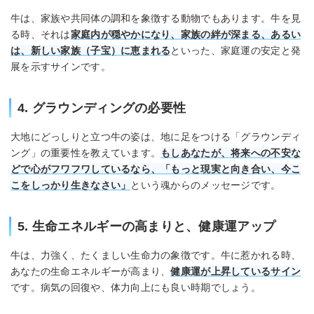
牛は、家族や共同体の調和を象徴する動物でもあります。牛を見
る時、それは
家庭内が穏やかになり、家族の絆が深まる、あるい
は、新しい家族（子宝）に恵まれる
といった、家庭運の安定と発
展を示すサインです。
4. グラウンディングの必要性
大地にどっしりと立つ牛の姿は、地に足をつける「グラウンディ
ング」の重要性を教えています。
もしあなたが、将来への不安な
どで心がフワフワしているなら、「もっと現実と向き合い、今こ
こをしっかり生きなさい」
という魂からのメッセージです。
5. 生命エネルギーの高まりと、健康運アップ
牛は、力強く、たくましい生命力の象徴です。牛に惹かれる時、
あなたの生命エネルギーが高まり、
健康運が上昇しているサイン
です。病気の回復や、体力向上にも良い時期でしょう。