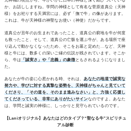
元神職の視点から、牛がいかに日本の神様と深く結びついている
か、お話ししますね。学問の神様として有名な菅原道真公（天神
様）をお祀りする天満宮には、必ず「撫で牛」の像があります。
これは、牛が天神様の神聖なお使い（神使）だからです。
道真公が丑年のお生まれであったこと、道真公の窮地を牛が何度
も救ったこと、そして、道真公の亡骸を運ぶ牛が、ある場所で座
り込んで動かなくなったため、そこをお墓と定めた…など、天神
様と牛には、数多くの深いご縁の伝説が残されています。そこか
ら、牛は
「誠実さ」や「忠義」の象徴
ともされるようになりまし
た。
あなたが牛の姿に心惹かれる時、それは、
あなたの地道で誠実な
努力や、学びに対する真摯な姿勢を、天神様がちゃんと見ていて
くださり、「その道を、そのまま進みなさい」と、力強く応援し
てくださっている、非常にありがたいサイン
なのですよ。あなた
は、学問と誠実の神様に、しっかりと見守られているのです。
【Laniオリジナル】あなたはどのタイプ？“聖なる牛”スピリチュ
アル診断