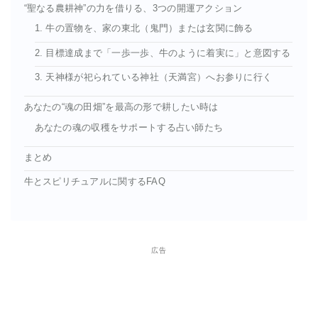
“聖なる農耕神”の力を借りる、3つの開運アクション
1. 牛の置物を、家の東北（鬼門）または玄関に飾る
2. 目標達成まで「一歩一歩、牛のように着実に」と意図する
3. 天神様が祀られている神社（天満宮）へお参りに行く
あなたの“魂の田畑”を最高の形で耕したい時は
あなたの魂の収穫をサポートする占い師たち
まとめ
牛とスピリチュアルに関するFAQ
広告