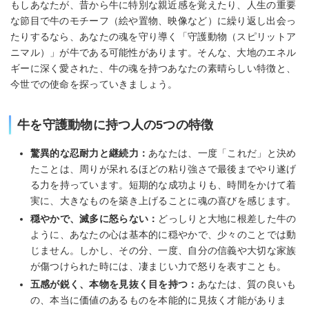
もしあなたが、昔から牛に特別な親近感を覚えたり、人生の重要
な節目で牛のモチーフ（絵や置物、映像など）に繰り返し出会っ
たりするなら、あなたの魂を守り導く「守護動物（スピリットア
ニマル）」が牛である可能性があります。そんな、大地のエネル
ギーに深く愛された、牛の魂を持つあなたの素晴らしい特徴と、
今世での使命を探っていきましょう。
牛を守護動物に持つ人の5つの特徴
驚異的な忍耐力と継続力：
あなたは、一度「これだ」と決め
たことは、周りが呆れるほどの粘り強さで最後までやり遂げ
る力を持っています。短期的な成功よりも、時間をかけて着
実に、大きなものを築き上げることに魂の喜びを感じます。
穏やかで、滅多に怒らない：
どっしりと大地に根差した牛の
ように、あなたの心は基本的に穏やかで、少々のことでは動
じません。しかし、その分、一度、自分の信義や大切な家族
が傷つけられた時には、凄まじい力で怒りを表すことも。
五感が鋭く、本物を見抜く目を持つ：
あなたは、質の良いも
の、本当に価値のあるものを本能的に見抜く才能がありま