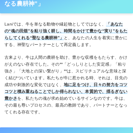
なる農耕神”」
Laniでは、牛を単なる動物や縁起物としてではなく、
「あなた
の“魂の田畑”を粘り強く耕し、時間をかけて豊かな“実り”をもた
らしてくれる“聖なる農耕神”」
と、あなたの人生を着実に豊かに
する、神聖なパートナーとして再定義します。
古来より、牛は人間の農耕を助け、豊かな収穫をもたらす、かけ
がえのない存在でした。その**「どっしりとした安定感」「粘り
強さ」「大地との深い繋がり」**は、スピリチュアルな意味と深
く結びついています。私たちが牛に惹かれる時、それは、目先の
成功や刺激的な変化ではなく、
地に足をつけ、日々の努力をコツ
コツと積み重ねることでしか得られない、本質的で、揺るぎない
豊かさ
を、私たちの魂が求め始めているサインなのです。牛は、
その最も尊いプロセスの、最高の教師であり、パートナーとなっ
てくれる存在です。