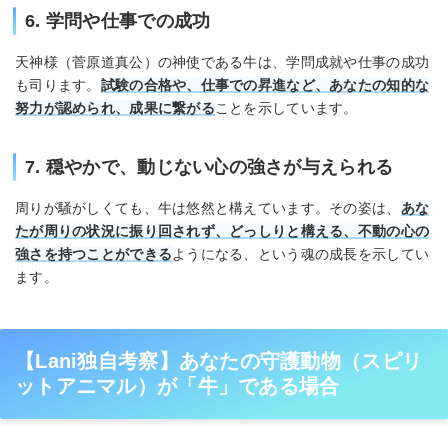
6. 学問や仕事での成功
天神様（菅原道真公）の神使である牛は、学問成就や仕事の成功
も司ります。
試験の合格や、仕事での昇進など、あなたの知的な
努力が認められ、成果に繋がる
ことを示しています。
7. 穏やかで、動じない心の強さが与えられる
周りが騒がしくても、牛は悠然と構えています。その姿は、
あな
たが周りの状況に振り回されず、どっしりと構える、不動の心の
強さを持つことができる
ようになる、という魂の成長を示してい
ます。
【Lani独自考察】あなたの守護動物（スピリ
ットアニマル）が「牛」である場合