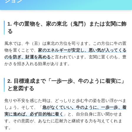
ション
1. 牛の置物を、家の東北（鬼門）または玄関に飾
る
風水では、牛（丑）は東北の方位を司ります。この方位に牛の置
物を置くことで、
家のエネルギーが安定し、悪い気が入ってくる
のを防ぎ、財運を高める
と言われています。玄関に置くのも、豊
かさを招き入れる効果があります。
2. 目標達成まで「一歩一歩、牛のように着実に」
と意図する
焦りや不安を感じた時は、どっしりと歩む牛の姿を思い浮かべま
しょう。そして、「
急がなくていい。牛のように、一歩一歩、着
実に進めば、必ず目的地に着く
」と、自分自身に言い聞かせま
す。その意図が、あなたに忍耐力と継続する力を与えてくれま
す。