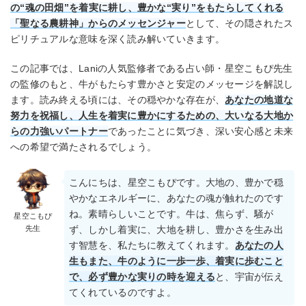
の“魂の田畑”を着実に耕し、豊かな“実り”をもたらしてくれる
「聖なる農耕神」からのメッセンジャー
として、その隠されたス
ピリチュアルな意味を深く読み解いていきます。
この記事では、Laniの人気監修者である占い師・星空こもぴ先生
の監修のもと、牛がもたらす豊かさと安定のメッセージを解説し
ます。読み終える頃には、その穏やかな存在が、
あなたの地道な
努力を祝福し、人生を着実に豊かにするための、大いなる大地か
らの力強いパートナー
であったことに気づき、深い安心感と未来
への希望で満たされるでしょう。
こんにちは、星空こもぴです。大地の、豊かで穏
やかなエネルギーに、あなたの魂が触れたのです
ね。素晴らしいことです。牛は、焦らず、騒が
星空こもぴ
先生
ず、しかし着実に、大地を耕し、豊かさを生み出
す智慧を、私たちに教えてくれます。
あなたの人
生もまた、牛のように一歩一歩、着実に歩むこと
で、必ず豊かな実りの時を迎える
と、宇宙が伝え
てくれているのですよ。