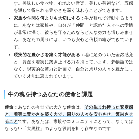
す。美味しい食べ物、心地よい音楽、美しい芸術など、五感
を通して得られる豊かさを深く味わうことができます。
家族や仲間を何よりも大切にする：
牛が群れで行動するよう
に、あなたは家族や、自分が「仲間」と認めた人々への愛情
が非常に深く、彼らを守るためならどんな努力も惜しみませ
ん。あなたの周りには、いつも安心と信頼の輪ができていま
す。
現実的な豊かさを築く才能がある：
地に足のついた金銭感覚
と、資産を着実に築き上げる力を持っています。夢物語では
なく、現実的な努力と計画で、自分と周りの人々を豊かにし
ていく才能に恵まれています。
牛の魂を持つあなたの使命と課題
使命：
あなたの今世での大きな使命は、
その生まれ持った安定感
と、着実に豊かさを築く力で、周りの人々を安心させ、繁栄させ
ること
です。あなたは、家族やコミュニティにとって、なくては
ならない「大黒柱」のような役割を担う存在なのです。