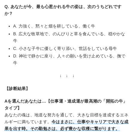
Q. あなたが今、最も心惹かれる牛の姿は、次のうちどれです
か？
A. 力強く、黙々と畑を耕している、働く牛
B. 広大な牧草地で、のんびりと草を食んでいる、穏やかな
牛
C. 小さな子牛に優しく寄り添い、世話をしている母牛
D. 神社で静かに座り、人々の願いを受け止めている、撫で
牛
↓ ↓ ↓
【診断結果】
Aを選んだあなたは…【仕事運・達成運が最高潮の「開拓の牛」
タイプ】
あなたの魂は、地道な努力を通して、大きな目標を達成するエネ
ルギーに満ちています。
今はまさに、仕事やキャリアで大きな成
果を出す時。その勤勉さは、必ず豊かな収穫に繋がります。