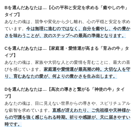
Bを選んだあなたは…【心の平和と安定を求める「癒やしの牛」
タイプ】
あなたの魂は、競争や変化から少し離れ、心の平穏と安定を求め
ています。
今は無理に進むのではなく、自分を癒やし、今の豊か
さを味わうことが、次のステップへの最高の準備となります。
Cを選んだあなたは…【家庭運・愛情運が高まる「育みの牛」タ
イプ】
あなたの魂は、家族や大切な人との愛情を育むことに、最大の喜
びを感じています。
家庭運や愛情運が最高潮の時。大切な人を守
り、育むあなたの愛が、何よりの豊かさを生み出します。
Dを選んだあなたは…【高次の導きと繋がる「神使の牛」タイ
プ】
あなたの魂は、目に見えない世界からの導きや、スピリチュアル
な叡智を求めています。
直感が冴えわたり、ご先祖様や天神様か
らの守護を強く感じられる時期。祈りや感謝が、天に届きやすい
時です。