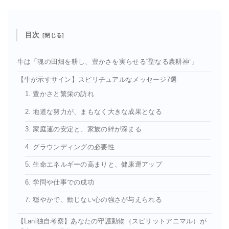
目次
牛は「魂の田畑を耕し、豊かさを実らせる“聖なる農耕神”」
【牛が示すサイン】スピリチュアルなメッセージ7選
1. 豊かさと繁栄の訪れ
2. 地道な努力が、まもなく大きな成果となる
3. 家庭運の安定と、家族の絆が深まる
4. グラウンディングの必要性
5. 生命エネルギーの高まりと、健康運アップ
6. 学問や仕事での成功
7. 穏やかで、動じない心の強さが与えられる
【Lani独自考察】あなたの守護動物（スピリットアニマル）が