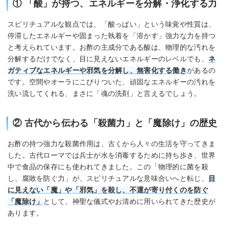
① 「酸」が持つ、エネルギーを分解・浄化する力
スピリチュアルな観点では、「酸っぱい」という味覚や性質は、
停滞したエネルギーや固まった執着を「溶かす」強力な力を持つ
と考えられています。お酢の主成分である酸は、物理的な汚れを
分解するだけでなく、目に見えないエネルギーのレベルでも、
ネ
ガティブなエネルギーや邪気を分解し、無害化する働き
があるの
です。空間やオーラにこびりついた、頑固なエネルギーの汚れを
洗い流してくれる、まさに「魂の洗剤」と言えるでしょう。
② 古代から伝わる「殺菌力」と「魔除け」の歴史
お酢の持つ強力な殺菌作用は、古くから人々の生活を守ってきま
した。古代ローマでは兵士が水を消毒するために持ち歩き、世界
中で食品の保存にも使われてきました。この「物理的に菌を殺
し、腐敗を防ぐ力」が、スピリチュアルな意味合いへと転じ、
目
に見えない「魔」や「邪気」を殺し、不運が寄り付くのを防ぐ
「魔除け」
として、神聖な儀式やお清めに用いられてきた歴史が
あります。