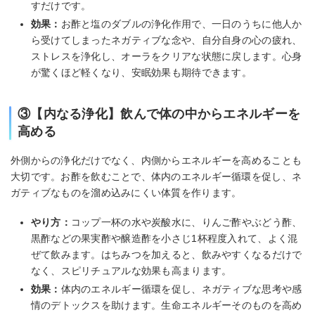
すだけです。
効果：
お酢と塩のダブルの浄化作用で、一日のうちに他人か
ら受けてしまったネガティブな念や、自分自身の心の疲れ、
ストレスを浄化し、オーラをクリアな状態に戻します。心身
が驚くほど軽くなり、安眠効果も期待できます。
③【内なる浄化】飲んで体の中からエネルギーを
高める
外側からの浄化だけでなく、内側からエネルギーを高めることも
大切です。お酢を飲むことで、体内のエネルギー循環を促し、ネ
ガティブなものを溜め込みにくい体質を作ります。
やり方：
コップ一杯の水や炭酸水に、りんご酢やぶどう酢、
黒酢などの果実酢や醸造酢を小さじ1杯程度入れて、よく混
ぜて飲みます。はちみつを加えると、飲みやすくなるだけで
なく、スピリチュアルな効果も高まります。
効果：
体内のエネルギー循環を促し、ネガティブな思考や感
情のデトックスを助けます。生命エネルギーそのものを高め