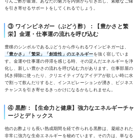
りんご酢が最適。あなたの魅力を内側から引き出し、素敵なご縁
を引き寄せるサポートをしてくれるでしょう。
③ ワインビネガー（ぶどう酢）：【豊かさと繁
栄】金運・仕事運の流れを呼び込む
豊穣のシンボルであるぶどうから作られるワインビネガーは、
「豊かさ」「繁栄」「創造性」のエネルギー
を強く宿していま
す。金運や仕事運の停滞を感じる時、その淀んだエネルギーを浄
化し、新しい豊かさの流れを呼び込む力があります。仕事部屋の
拭き掃除に使ったり、クリエイティブなアイデアが欲しい時に水
で割って飲んだりすると、インスピレーションが湧き、ビジネス
チャンスを引き寄せるきっかけになるかもしれません。
④ 黒酢：【生命力と健康】強力なエネルギーチャ
ージとデトックス
他のお酢よりも長い熟成期間を経て作られる黒酢は、凝縮された
非常に強力な生命エネルギーを秘めています。その力は、単なる