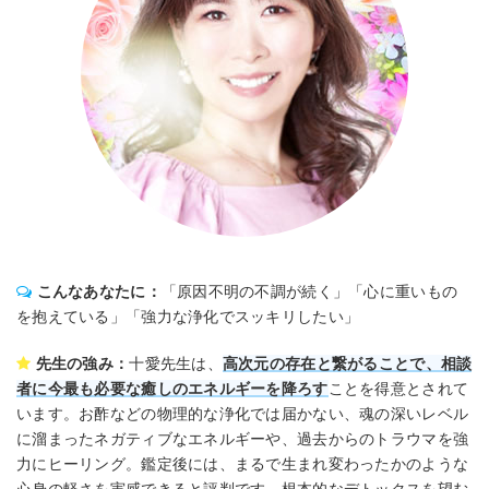
こんなあなたに：
「原因不明の不調が続く」「心に重いもの
を抱えている」「強力な浄化でスッキリしたい」
先生の強み：
十愛先生は、
高次元の存在と繋がることで、相談
者に今最も必要な癒しのエネルギーを降ろす
ことを得意とされて
います。お酢などの物理的な浄化では届かない、魂の深いレベル
に溜まったネガティブなエネルギーや、過去からのトラウマを強
力にヒーリング。鑑定後には、まるで生まれ変わったかのような
心身の軽さを実感できると評判です。根本的なデトックスを望む