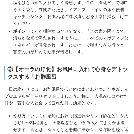
塩をひとつかみ入れてよく混ぜます。この「浄化水」で雑巾
を固く絞り、玄関のたたき、ドアノブ、トイレの床や便器、
キッチンシンク、お風呂場の排水溝などを丁寧に拭き上げて
ください。
ポイント：
ただ掃除するだけでなく、「この家の隅々まで、
清らかな光で満たされますように」「すべてのネガティブな
エネルギーが浄化されます」と心の中で唱えながら行うと、
言霊の力が加わり効果が倍増します。
②【オーラの浄化】お風呂に入れて心身をデトッ
クスする「お酢風呂」
一日の終わりには、お酢風呂で心と体にまとわりついたネガティ
ブなエネルギーをリセットしましょう。特に、人混みに出かけた
日や、苦手な人と会って疲れた日に効果的です。
やり方：
いつもの湯船にお酢（醸造酢やリンゴ酢など）を大
さじ1〜3杯程度と、天然塩をひとつかみ入れてよくかき混
ぜます。あとは、ゆっくりと湯船に浸かり、深呼吸を繰り返