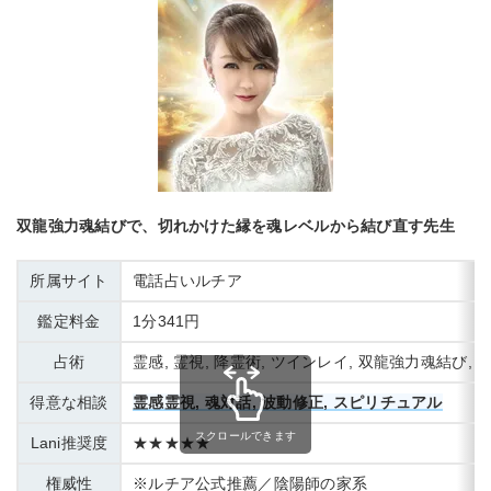
双龍強力魂結びで、切れかけた縁を魂レベルから結び直す先生
所属サイト
電話占いルチア
鑑定料金
1分341円
占術
霊感, 霊視, 降霊術, ツインレイ, 双龍強力魂結び,
得意な相談
霊感霊視, 魂対話, 波動修正, スピリチュアル
スクロールできます
Lani推奨度
★★★★★
権威性
※ルチア公式推薦／陰陽師の家系