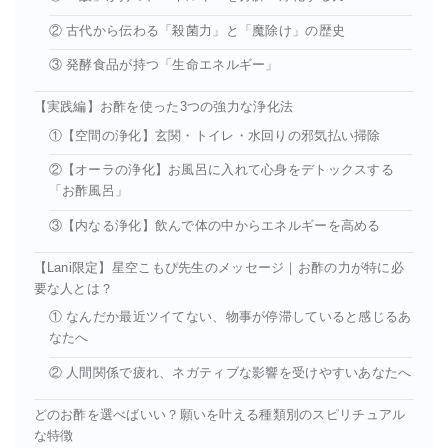
② 古代から伝わる「殺菌力」と「魔除け」の歴史
③ 発酵食品が持つ「生命エネルギー」
【実践編】お酢を使った3つの強力な浄化法
①【空間の浄化】玄関・トイレ・水回りの邪気払い掃除
②【オーラの浄化】お風呂に入れて心身をデトックスする
「お酢風呂」
③【内なる浄化】飲んで体の中からエネルギーを高める
【Lani限定】星空こもぴ先生のメッセージ｜お酢の力が特に必
要な人とは？
① なんだか最近ツイてない、物事が停滞していると感じるあ
なたへ
② 人間関係で疲れ、ネガティブな影響を受けやすいあなたへ
どのお酢を選べばいい？願いを叶える種類別のスピリチュアル
な特徴