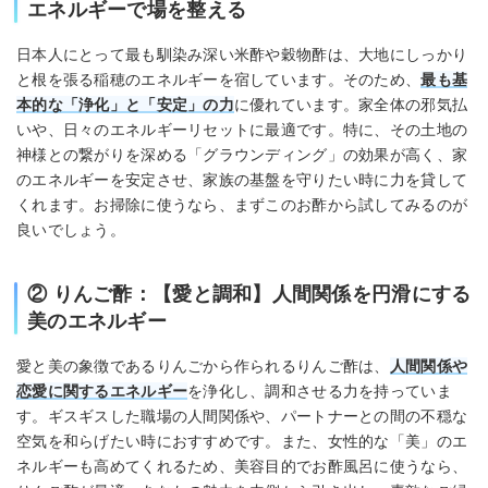
エネルギーで場を整える
日本人にとって最も馴染み深い米酢や穀物酢は、大地にしっかり
と根を張る稲穂のエネルギーを宿しています。そのため、
最も基
本的な「浄化」と「安定」の力
に優れています。家全体の邪気払
いや、日々のエネルギーリセットに最適です。特に、その土地の
神様との繋がりを深める「グラウンディング」の効果が高く、家
のエネルギーを安定させ、家族の基盤を守りたい時に力を貸して
くれます。お掃除に使うなら、まずこのお酢から試してみるのが
良いでしょう。
② りんご酢：【愛と調和】人間関係を円滑にする
美のエネルギー
愛と美の象徴であるりんごから作られるりんご酢は、
人間関係や
恋愛に関するエネルギー
を浄化し、調和させる力を持っていま
す。ギスギスした職場の人間関係や、パートナーとの間の不穏な
空気を和らげたい時におすすめです。また、女性的な「美」のエ
ネルギーも高めてくれるため、美容目的でお酢風呂に使うなら、