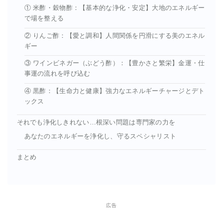
① 米酢・穀物酢：【基本的な浄化・安定】大地のエネルギー
で場を整える
② りんご酢：【愛と調和】人間関係を円滑にする美のエネル
ギー
③ ワインビネガー（ぶどう酢）：【豊かさと繁栄】金運・仕
事運の流れを呼び込む
④ 黒酢：【生命力と健康】強力なエネルギーチャージとデト
ックス
それでも浄化しきれない…根深い問題は専門家の力を
あなたのエネルギーを浄化し、守るスペシャリスト
まとめ
広告