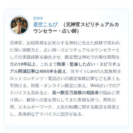
監修者
星空こもぴ
（元神官スピリチュアルカ
ウンセラー・占い師）
元神官。お稲荷様をお祀りする神社に仕えた経験で培われ
た深い洞察力と、占い師・スピリチュアルカウンセラーと
しての実践経験を融合させ、鑑定歴は神社での奉仕期間を
含め
。これまで
10年以上
執筆・監修した占い・スピリチュ
、当サイトLaniの人気無料タ
アル関連記事は4000本を超え
ロットコンテンツ・電話占いの鑑定体験記事なども多くも
手掛ける。対面・オンライン鑑定に加え、Web占いでのア
ドバイスも含めると、
の悩みに寄
延べ数百万規模の相談者
り添い、解決への道を照らしてきた実績を持つ。男性心
理、エネルギーワーク、人生の転機に関する鑑定を得意と
し、具体的なアドバイスに定評がある。