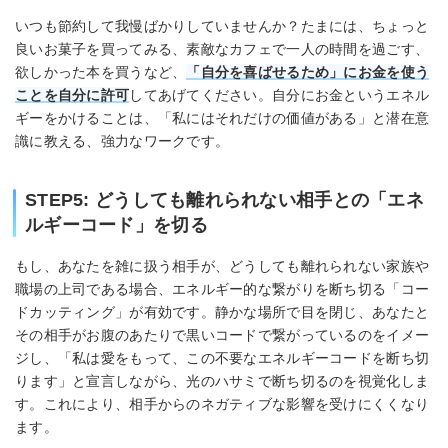
いつも節約して我慢ばかりしていませんか？たまには、ちょっと
良いお菓子を買ってみる、素敵なカフェで一人の時間を過ごす、
欲しかった本を買うなど、
「自分を喜ばせるため」にお金を使う
ことを自分に許可
してあげてください。自分にお金というエネル
ギーをかけることは、「私にはそれだけの価値がある」と潜在意
識に教える、強力なワークです。
STEP5: どうしても離れられない相手との「エネ
ルギーコード」を切る
もし、あなたを雑に扱う相手が、どうしても離れられない家族や
職場の上司である場合、エネルギー的な繋がりを断ち切る「コー
ドカッティング」が有効です。静かな場所で目を閉じ、あなたと
その相手がお腹のあたりで黒いコードで繋がっているのをイメー
ジし、「私は愛をもって、この不要なエネルギーコードを断ち切
ります」と宣言しながら、光のハサミで断ち切るのを視覚化しま
す。これにより、相手からのネガティブな影響を受けにくくなり
ます。