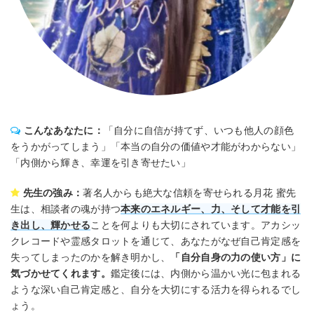
こんなあなたに：
「自分に自信が持てず、いつも他人の顔色
をうかがってしまう」「本当の自分の価値や才能がわからない」
「内側から輝き、幸運を引き寄せたい」
先生の強み：
著名人からも絶大な信頼を寄せられる月花 蜜先
生は、相談者の魂が持つ
本来のエネルギー、力、そして才能を引
き出し、輝かせる
ことを何よりも大切にされています。アカシッ
クレコードや霊感タロットを通じて、あなたがなぜ自己肯定感を
失ってしまったのかを解き明かし、
「自分自身の力の使い方」に
気づかせてくれます。
鑑定後には、内側から温かい光に包まれる
ような深い自己肯定感と、自分を大切にする活力を得られるでし
ょう。