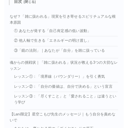
目次
なぜ？「雑に扱われる」現実を引き寄せるスピリチュアルな根
本原因
① あなたが発する「自己肯定感の低い波動」
② 他人軸で生きる「エネルギーの明け渡し」
③「鏡の法則」｜あなたが「自分」を雑に扱っている
魂からの挑戦状｜「雑に扱われる」状況が教える3つの大切なレ
ッスン
レッスン①：「境界線（バウンダリー）」を引く勇気
レッスン②：「自分の価値は、自分で決める」という宣言
レッスン③：「尽くすこと」と「愛されること」は違うとい
う学び
【Lani限定】星空こもぴ先生のメッセージ｜もう自分を責めな
いで