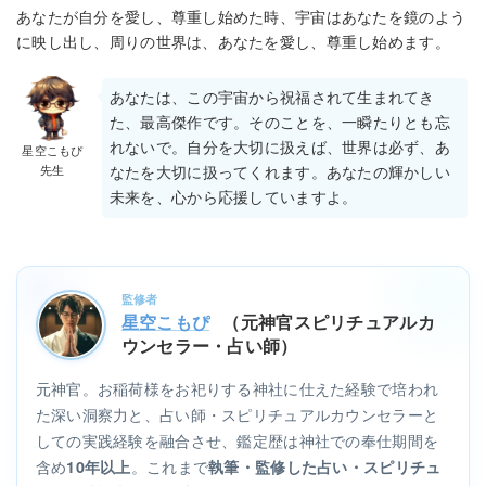
あなたが自分を愛し、尊重し始めた時、宇宙はあなたを鏡のよう
に映し出し、周りの世界は、あなたを愛し、尊重し始めます。
あなたは、この宇宙から祝福されて生まれてき
た、最高傑作です。そのことを、一瞬たりとも忘
れないで。自分を大切に扱えば、世界は必ず、あ
星空こもぴ
先生
なたを大切に扱ってくれます。あなたの輝かしい
未来を、心から応援していますよ。
監修者
星空こもぴ
（元神官スピリチュアルカ
ウンセラー・占い師）
元神官。お稲荷様をお祀りする神社に仕えた経験で培われ
た深い洞察力と、占い師・スピリチュアルカウンセラーと
しての実践経験を融合させ、鑑定歴は神社での奉仕期間を
含め
。これまで
10年以上
執筆・監修した占い・スピリチュ