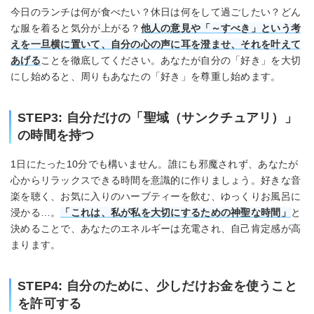
今日のランチは何が食べたい？休日は何をして過ごしたい？どん
な服を着ると気分が上がる？
他人の意見や「～すべき」という考
えを一旦横に置いて、自分の心の声に耳を澄ませ、それを叶えて
あげる
ことを徹底してください。あなたが自分の「好き」を大切
にし始めると、周りもあなたの「好き」を尊重し始めます。
STEP3: 自分だけの「聖域（サンクチュアリ）」
の時間を持つ
1日にたった10分でも構いません。誰にも邪魔されず、あなたが
心からリラックスできる時間を意識的に作りましょう。好きな音
楽を聴く、お気に入りのハーブティーを飲む、ゆっくりお風呂に
浸かる…。
「これは、私が私を大切にするための神聖な時間」
と
決めることで、あなたのエネルギーは充電され、自己肯定感が高
まります。
STEP4: 自分のために、少しだけお金を使うこと
を許可する