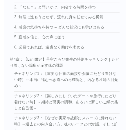
2. 「なぜ？」と問いかけ、内省する時間を持つ
3. 無理に進もうとせず、流れに身を任せてみる勇気
4. 感謝の気持ちを持つ – どんな状況にも学びはある
5. 直感を信じ、心の声に従う
6. 必要であれば、遠慮なく助けを求める
第4章：【Lani限定】星空こもぴ先生の特別チャネリング｜たど
り着けない場所が示す魂の課題
チャネリング1：【重要な仕事の面接や会議にたどり着けな
い時】～本当に進むべき道への再確認と、内なる才能の目覚
め～
チャネリング2：【楽しみにしていたデートや旅行にたどり
着けない時】～期待と現実の調和、あるいは新しいご縁の兆
しと自己愛～
チャネリング3：【なぜか実家や故郷にスムーズに帰れない
時】～過去との向き合い方、魂のルーツとの対話、そして許