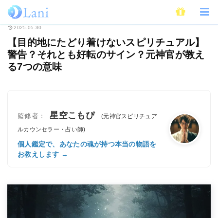
ホーム
スピリチュアル
【目的地にたどり着けないスピリチュアル】警告？
2025.05.30
【目的地にたどり着けないスピリチュアル】
警告？それとも好転のサイン？元神官が教え
る7つの意味
星空こもぴ
監修者：
(元神官スピリチュア
ルカウンセラー・占い師)
個人鑑定で、あなたの魂が持つ本当の物語を
お教えします →