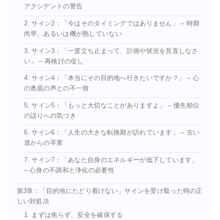
アクシデントの警告
2. サイン2：「今はそのタイミングではありません」 – 時期
尚早、あるいは機が熟していない
3. サイン3：「一度立ち止まって、計画や状況を見直しなさ
い」 – 再検討の促し
4. サイン4：「本当にその目的地へ行きたいですか？」 – 心
の奥底の声との不一致
5. サイン5：「もっと大切なことがありますよ」 – 優先順位
の誤りへの気づき
6. サイン6：「人生の大きな転換期が訪れています」 – 古い
道からの卒業
7. サイン7：「あなた自身のエネルギーが低下しています」
– 心身の不調和と浄化の必要性
第3章：「目的地にたどり着けない」サインを受け取った時の正
しい対処法
1. まずは焦らず、安全を確保する