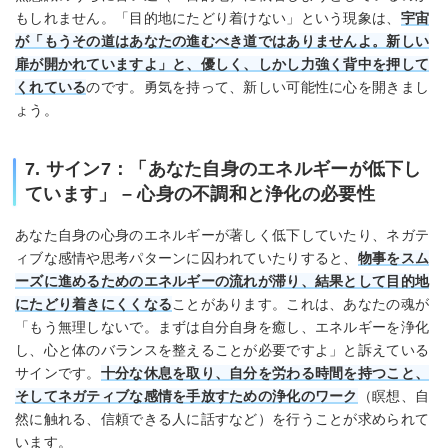
もしれません。「目的地にたどり着けない」という現象は、
宇宙
が「もうその道はあなたの進むべき道ではありませんよ。新しい
扉が開かれていますよ」と、優しく、しかし力強く背中を押して
くれている
のです。勇気を持って、新しい可能性に心を開きまし
ょう。
7. サイン7：「あなた自身のエネルギーが低下し
ています」 – 心身の不調和と浄化の必要性
あなた自身の心身のエネルギーが著しく低下していたり、ネガテ
ィブな感情や思考パターンに囚われていたりすると、
物事をスム
ーズに進めるためのエネルギーの流れが滞り、結果として目的地
にたどり着きにくくなる
ことがあります。これは、あなたの魂が
「もう無理しないで。まずは自分自身を癒し、エネルギーを浄化
し、心と体のバランスを整えることが必要ですよ」と訴えている
サインです。
十分な休息を取り、自分を労わる時間を持つこと、
そしてネガティブな感情を手放すための浄化のワーク
（瞑想、自
然に触れる、信頼できる人に話すなど）を行うことが求められて
います。