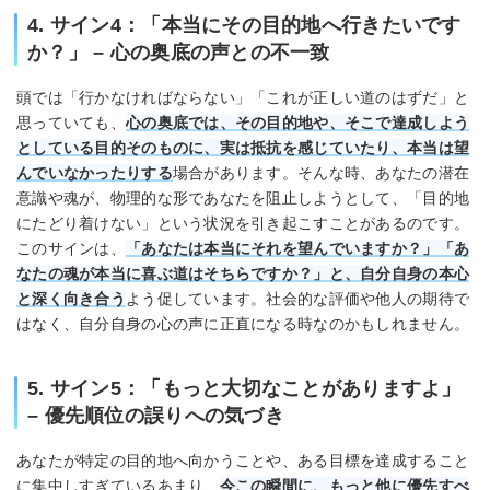
4. サイン4：「本当にその目的地へ行きたいです
か？」 – 心の奥底の声との不一致
頭では「行かなければならない」「これが正しい道のはずだ」と
思っていても、
心の奥底では、その目的地や、そこで達成しよう
としている目的そのものに、実は抵抗を感じていたり、本当は望
んでいなかったりする
場合があります。そんな時、あなたの潜在
意識や魂が、物理的な形であなたを阻止しようとして、「目的地
にたどり着けない」という状況を引き起こすことがあるのです。
このサインは、
「あなたは本当にそれを望んでいますか？」「あ
なたの魂が本当に喜ぶ道はそちらですか？」と、自分自身の本心
と深く向き合う
よう促しています。社会的な評価や他人の期待で
はなく、自分自身の心の声に正直になる時なのかもしれません。
5. サイン5：「もっと大切なことがありますよ」
– 優先順位の誤りへの気づき
あなたが特定の目的地へ向かうことや、ある目標を達成すること
に集中しすぎているあまり、
今この瞬間に、もっと他に優先すべ