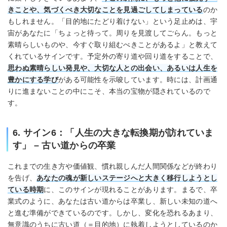
きことや、気づくべき大切なことを見過ごしてしまっている
のか
もしれません。「目的地にたどり着けない」という足止めは、宇
宙があなたに「ちょっと待って。周りを見渡してごらん。もっと
素晴らしいものや、今すぐ取り組むべきことがあるよ」と教えて
くれているサインです。予定外の寄り道や回り道をすることで、
思わぬ素晴らしい発見や、大切な人との出会い、あるいは人生を
豊かにする学び
がある可能性を示唆しています。時には、計画通
りに進まないことの中にこそ、本当の宝物が隠されているので
す。
6. サイン6：「人生の大きな転換期が訪れていま
す」 – 古い道からの卒業
これまでの生き方や価値観、慣れ親しんだ人間関係などが終わり
を告げ、
あなたの魂が新しいステージへと大きく移行しようとし
ている時期
に、このサインが現れることがあります。まるで、卒
業式のように、あなたは古い道からは卒業し、新しい未知の道へ
と進む準備ができているのです。しかし、変化を恐れるあまり、
無意識のうちに古い道（＝目的地）に執着しようとしているのか