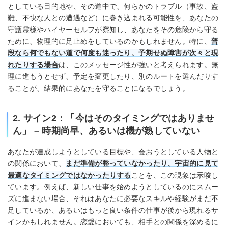
としている目的地や、その道中で、何らかのトラブル（事故、盗
難、不快な人との遭遇など）に巻き込まれる可能性を、あなたの
守護霊様やハイヤーセルフが察知し、あなたをその危険から守る
ために、物理的に足止めをしているのかもしれません。特に、
普
段なら何でもない道で何度も迷ったり、予期せぬ障害が次々と現
れたりする場合
は、このメッセージ性が強いと考えられます。無
理に進もうとせず、予定を変更したり、別のルートを選んだりす
ることが、結果的にあなたを守ることになるでしょう。
2. サイン2：「今はそのタイミングではありませ
ん」 – 時期尚早、あるいは機が熟していない
あなたが達成しようとしている目標や、会おうとしている人物と
の関係において、
まだ準備が整っていなかったり、宇宙的に見て
最適なタイミングではなかったりする
ことを、この現象は示唆し
ています。例えば、新しい仕事を始めようとしているのにスムー
ズに進まない場合、それはあなたに必要なスキルや経験がまだ不
足しているか、あるいはもっと良い条件の仕事が後から現れるサ
インかもしれません。恋愛においても、相手との関係を深めるに