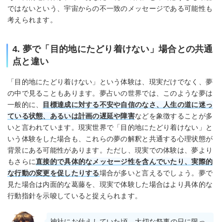
ではないという、宇宙からの不一致のメッセージである可能性も
考えられます。
4. 夢で「目的地にたどり着けない」場合との共通
点と違い
「目的地にたどり着けない」という体験は、現実だけでなく、夢
の中で見ることもあります。夢占いの世界では、このような夢は
一般的に、
目標達成に対する不安や自信のなさ、人生の道に迷っ
ている状態、あるいは計画の遅延や障害
などを象徴することが多
いと言われています。現実世界で「目的地にたどり着けない」と
いう体験をした場合も、これらの夢の解釈と共通する心理状態が
背景にある可能性があります。ただし、現実での体験は、夢より
もさらに
直接的で具体的なメッセージ性を含んでいたり、実際的
な行動の変更を促したりする
場合が多いと言えるでしょう。夢で
見た場合は内面的な葛藤を、現実で体験した場合はより具体的な
行動指針を示唆していると捉えられます。
神社にお仕えしていた頃、大切な祭事の日に限っ