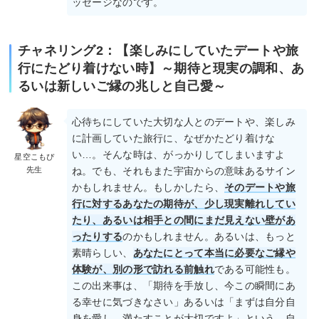
ッセージなのです。
チャネリング2：【楽しみにしていたデートや旅
行にたどり着けない時】～期待と現実の調和、あ
るいは新しいご縁の兆しと自己愛～
心待ちにしていた大切な人とのデートや、楽しみ
に計画していた旅行に、なぜかたどり着けな
い…。そんな時は、がっかりしてしまいますよ
星空こもぴ
先生
ね。でも、それもまた宇宙からの意味あるサイン
かもしれません。もしかしたら、
そのデートや旅
行に対するあなたの期待が、少し現実離れしてい
たり、あるいは相手との間にまだ見えない壁があ
ったりする
のかもしれません。あるいは、もっと
素晴らしい、
あなたにとって本当に必要なご縁や
体験が、別の形で訪れる前触れ
である可能性も。
この出来事は、「期待を手放し、今この瞬間にあ
る幸せに気づきなさい」あるいは「まずは自分自
身を愛し、満たすことが大切ですよ」という、自