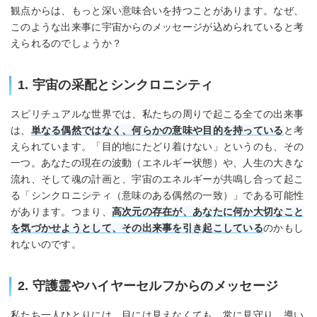
観点からは、もっと深い意味合いを持つことがあります。なぜ、
このような出来事に宇宙からのメッセージが込められていると考
えられるのでしょうか？
1. 宇宙の采配とシンクロニシティ
スピリチュアルな世界では、私たちの周りで起こる全ての出来事
は、
単なる偶然ではなく、何らかの意味や目的を持っている
と考
えられています。「目的地にたどり着けない」というのも、その
一つ。あなたの現在の波動（エネルギー状態）や、人生の大きな
流れ、そして魂の計画と、宇宙のエネルギーが共鳴し合って起こ
る「シンクロニシティ（意味のある偶然の一致）」である可能性
があります。つまり、
高次元の存在が、あなたに何か大切なこと
を気づかせようとして、その出来事を引き起こしている
のかもし
れないのです。
2. 守護霊やハイヤーセルフからのメッセージ
私たち一人ひとりには、目には見えなくても、常に見守り、導い