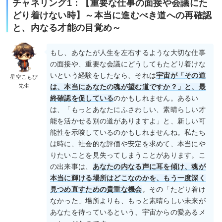
チャネリング1：【重要な仕事の面接や会議にた
どり着けない時】～本当に進むべき道への再確認
と、内なる才能の目覚め～
もし、あなたが人生を左右するような大切な仕事
の面接や、重要な会議にどうしてもたどり着けな
いという経験をしたなら、それは
宇宙が「その道
星空こもぴ
先生
は、本当にあなたの魂が望む道ですか？」と、最
終確認を促している
のかもしれません。あるい
は、「もっとあなたにふさわしい、素晴らしい才
能を活かせる別の道がありますよ」と、新しい可
能性を示唆しているのかもしれませんね。私たち
は時に、社会的な評価や安定を求めて、本当にや
りたいことを見失ってしまうことがあります。こ
の出来事は、
あなたの内なる声に耳を傾け、魂が
本当に輝ける場所はどこなのかを、もう一度深く
見つめ直すための貴重な機会
。その「たどり着け
なかった」場所よりも、もっと素晴らしい未来が
あなたを待っているという、宇宙からの愛あるメ