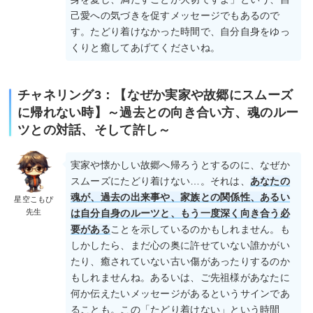
己愛への気づきを促すメッセージでもあるので
す。たどり着けなかった時間で、自分自身をゆっ
くりと癒してあげてくださいね。
チャネリング3：【なぜか実家や故郷にスムーズ
に帰れない時】～過去との向き合い方、魂のルー
ツとの対話、そして許し～
実家や懐かしい故郷へ帰ろうとするのに、なぜか
スムーズにたどり着けない…。それは、
あなたの
魂が、過去の出来事や、家族との関係性、あるい
星空こもぴ
先生
は自分自身のルーツと、もう一度深く向き合う必
要がある
ことを示しているのかもしれません。も
しかしたら、まだ心の奥に許せていない誰かがい
たり、癒されていない古い傷があったりするのか
もしれませんね。あるいは、ご先祖様があなたに
何か伝えたいメッセージがあるというサインであ
ることも。この「たどり着けない」という時間