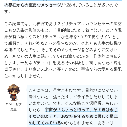
の存在からの重要なメッセージ
が隠されていることが多いので
す。
この記事では、元神官でありスピリチュアルカウンセラーの星空
こもぴ先生の監修のもと、「目的地にたどり着けない」という現
象が持つ様々なスピリチュアルな意味を7つの主要なサインとし
て紐解き、それがあなたへの警告なのか、それとも人生の転機や
幸運の兆しなのか、そしてそのメッセージをどのように受け止
め、あなたの人生に活かしていけば良いのかを、具体的にお伝え
します。一見ネガティブに思えるその体験も、実はあなたの魂を
成長させ、より良い未来へと導くための、宇宙からの愛ある采配
なのかもしれません。
こんにちは、星空こもぴです。目的地になかなか
着けないと、焦ったり、イライラしたりしてしま
いますよね。でも、そんな時こそ深呼吸。もしか
星空こもぴ
先生
したら、
宇宙が「ちょっと待って、その道は今じ
ゃないのよ」と、あなたを守るために優しく足止
めしてくれている
のかもしれません。あるいは、