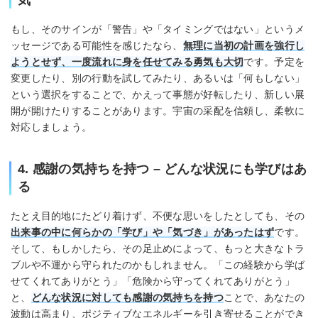
気
もし、そのサインが「警告」や「タイミングではない」というメ
ッセージである可能性を感じたなら、
無理に当初の計画を強行し
ようとせず、一度流れに身を任せてみる勇気も大切
です。予定を
変更したり、別の行動を試してみたり、あるいは「何もしない」
という選択をすることで、かえって事態が好転したり、新しい展
開が開けたりすることがあります。宇宙の采配を信頼し、柔軟に
対応しましょう。
4. 感謝の気持ちを持つ – どんな状況にも学びはあ
る
たとえ目的地にたどり着けず、不便な思いをしたとしても、その
出来事の中に何らかの「学び」や「気づき」があったはず
です。
そして、もしかしたら、その足止めによって、もっと大きなトラ
ブルや不運から守られたのかもしれません。「この経験から学ば
せてくれてありがとう」「危険から守ってくれてありがとう」
と、
どんな状況に対しても感謝の気持ちを持つ
ことで、あなたの
波動は高まり、ポジティブなエネルギーを引き寄せることができ