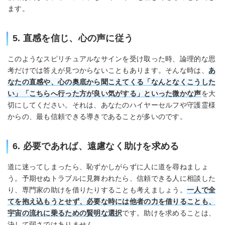
ます。
5. 直感を信じ、心の声に従う
このようなスピリチュアルなサインを受け取った時、論理的な思
考だけでは答えが見つからないこともあります。そんな時は、
あ
なたの直感や、心の奥底から聞こえてくる「なんとなくこうした
い」「こちらへ行った方が良い気がする」といった微かな声
を大
切にしてください。それは、あなたのハイヤーセルフや守護霊様
からの、最も信頼できる導きであることが多いのです。
6. 必要であれば、遠慮なく助けを求める
道に迷ってしまったら、恥ずかしがらずに人に道を尋ねましょ
う。予期せぬトラブルに見舞われたら、信頼できる人に相談した
り、専門家の助けを借りたりすることも考えましょう。
一人で全
てを抱え込もうとせず、必要な時には他者の力を借りることも、
宇宙の流れに乗るための賢明な選択
です。助けを求めることは、
決して弱さではありません。