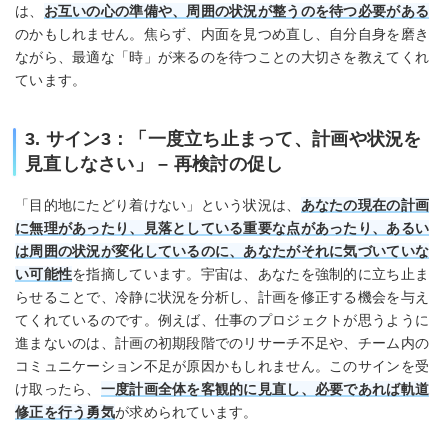
は、
お互いの心の準備や、周囲の状況が整うのを待つ必要がある
のかもしれません。焦らず、内面を見つめ直し、自分自身を磨き
ながら、最適な「時」が来るのを待つことの大切さを教えてくれ
ています。
3. サイン3：「一度立ち止まって、計画や状況を
見直しなさい」 – 再検討の促し
「目的地にたどり着けない」という状況は、
あなたの現在の計画
に無理があったり、見落としている重要な点があったり、あるい
は周囲の状況が変化しているのに、あなたがそれに気づいていな
い可能性
を指摘しています。宇宙は、あなたを強制的に立ち止ま
らせることで、冷静に状況を分析し、計画を修正する機会を与え
てくれているのです。例えば、仕事のプロジェクトが思うように
進まないのは、計画の初期段階でのリサーチ不足や、チーム内の
コミュニケーション不足が原因かもしれません。このサインを受
け取ったら、
一度計画全体を客観的に見直し、必要であれば軌道
修正を行う勇気
が求められています。