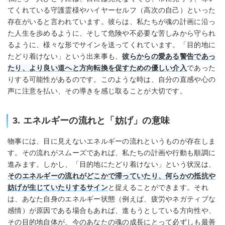
てくれている守護霊様やハイヤーセルフ（高次の自己）といった
存在がいると言われています。彼らは、私たちが魂の計画に沿っ
た人生を歩めるように、そして危険や不必要な苦しみから守られ
るように、様々な形でサインを送ってくれています。「目的地に
たどり着けない」という出来事も、
彼らからの愛ある警告であっ
たり、より良い道へと方向転換を促すための優しい介入
であった
りする可能性があるのです。このような時は、自分の直感や心の
声に注意を払い、その導きを感じ取ることが大切です。
3. エネルギーの流れと「妨げ」の意味
物事には、目に見えないエネルギーの流れというものが存在しま
す。その流れがスムーズであれば、私たちの計画や行動も順調に
進みます。しかし、「目的地にたどり着けない」という状況は、
そのエネルギーの流れがどこかで滞っていたり、何らかの抵抗や
妨げが生じていたりするサイン
と捉えることができます。それ
は、あなた自身のエネルギー状態（例えば、疲労やネガティブな
感情）が原因である場合もあれば、進もうとしている方向性や、
その目的地自体が、今のあなたの魂の成長にとって必ずしも最善