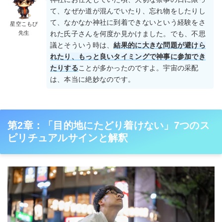
て、なぜか道が混んでいたり、忘れ物をしたりし
て、なかなか神社に到着できないという経験をさ
星空こもぴ
先生
れた氏子さんを何度か見かけました。でも、不思
議とそういう時は、
結果的に大きな問題が避けら
れたり、もっと良いタイミングで神事に参加でき
たりする
ことが多かったのですよ。宇宙の采配
は、本当に絶妙なのです。
第2章：「目的地にたどり着けない」7つのス
ピリチュアルサインと解釈