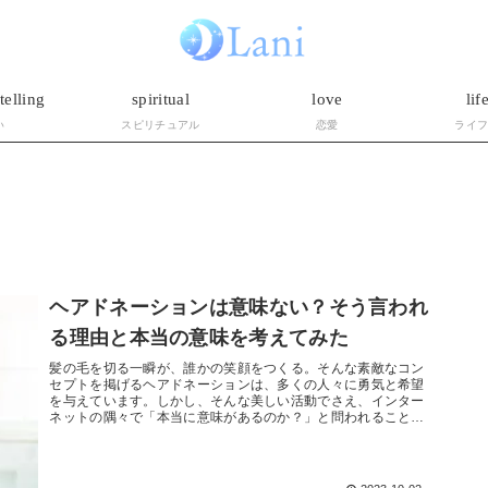
telling
spiritual
love
lif
い
スピリチュアル
恋愛
ライ
ヘアドネーションは意味ない？そう言われ
る理由と本当の意味を考えてみた
髪の毛を切る一瞬が、誰かの笑顔をつくる。そんな素敵なコン
セプトを掲げるヘアドネーションは、多くの人々に勇気と希望
を与えています。しかし、そんな美しい活動でさえ、インター
ネットの隅々で「本当に意味があるのか？」と問われることが
しばしばあります...