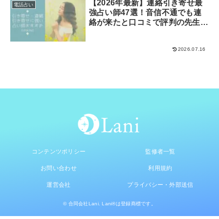
【2026年最新】連絡引き寄せ最
電話占い
強占い師47選！音信不通でも連
絡が来たと口コミで評判の先生だ
けを厳選
2026.07.16
コンテンツポリシー
監修者一覧
お問い合わせ
利用規約
運営会社
プライバシー・外部送信
© 合同会社Lani. Lani®は登録商標です。