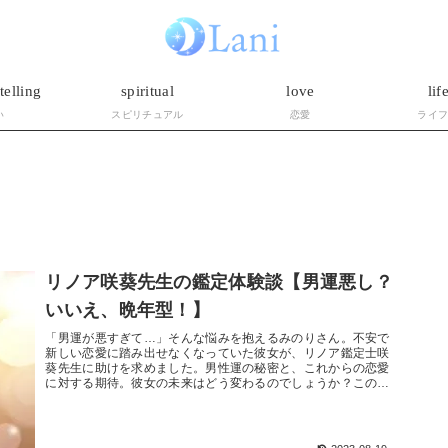
telling
spiritual
love
lif
い
スピリチュアル
恋愛
ライ
リノア咲葵先生の鑑定体験談【男運悪し？
いいえ、晩年型！】
「男運が悪すぎて…」そんな悩みを抱えるみのりさん。不安で
新しい恋愛に踏み出せなくなっていた彼女が、リノア鑑定士咲
葵先生に助けを求めました。男性運の秘密と、これからの恋愛
に対する期待。彼女の未来はどう変わるのでしょうか？この鑑
定から得られる深...