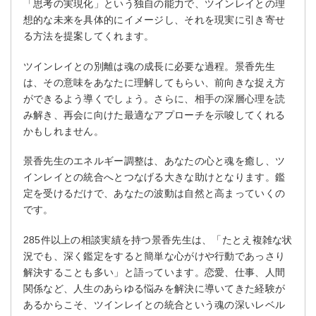
「思考の実現化」という独自の能力で、ツインレイとの理
想的な未来を具体的にイメージし、それを現実に引き寄せ
る方法を提案してくれます。
ツインレイとの別離は魂の成長に必要な過程。景香先生
は、その意味をあなたに理解してもらい、前向きな捉え方
ができるよう導くでしょう。さらに、相手の深層心理を読
み解き、再会に向けた最適なアプローチを示唆してくれる
かもしれません。
景香先生のエネルギー調整は、あなたの心と魂を癒し、ツ
インレイとの統合へとつなげる大きな助けとなります。鑑
定を受けるだけで、あなたの波動は自然と高まっていくの
です。
285件以上の相談実績を持つ景香先生は、「たとえ複雑な状
況でも、深く鑑定をすると簡単な心がけや行動であっさり
解決することも多い」と語っています。恋愛、仕事、人間
関係など、人生のあらゆる悩みを解決に導いてきた経験が
あるからこそ、ツインレイとの統合という魂の深いレベル