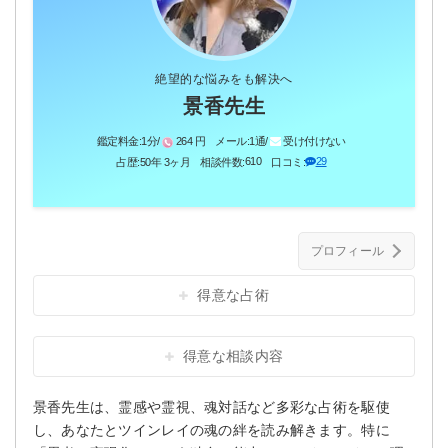
絶望的な悩みをも解決へ
景香先生
鑑定料金:
1分/
264 円
メール:
1通/
受け付けない
610
29
占歴:
50年 3ヶ月
相談件数:
口コミ:
プロフィール
得意な占術
得意な相談内容
景香先生は、霊感や霊視、魂対話など多彩な占術を駆使
し、あなたとツインレイの魂の絆を読み解きます。特に