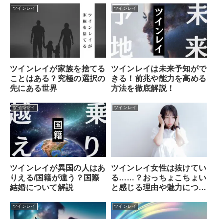
ツインレイ
ツインレイ
ツインレイが家族を捨てる
ツインレイは未来予知がで
ことはある？究極の選択の
きる！前兆や能力を高める
先にある世界
方法を徹底解説！
ツインレイ
ツインレイ
ツインレイ女性は抜けてい
ツインレイが異国の人はあ
る……？おっちょこちょい
りえる/国籍が違う？国際
と感じる理由や魅力につい
結婚について解説
て解説！
ツインレイ
ツインレイ