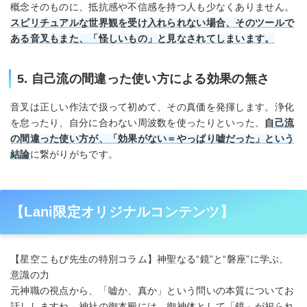
概念そのものに、抵抗感や不信感を持つ人も少なくありません。
スピリチュアルな世界観を受け入れられない場合、そのツールで
ある音叉もまた、「怪しいもの」と見なされてしまいます。
5. 自己流の間違った使い方による効果の無さ
音叉は正しい作法で扱って初めて、その真価を発揮します。浄化
を怠ったり、自分に合わない周波数を使ったりといった、
自己流
の間違った使い方が、「効果がない＝やっぱり嘘だった」という
結論
に繋がりがちです。
【Lani限定オリジナルコンテンツ】
【星空こもぴ先生の特別コラム】神聖なる“鏡”と“磐座”に学ぶ、
意識の力
元神職の視点から、「嘘か、真か」という問いの本質についてお
話ししますね。神社の御本殿には、御神体として「鏡」が祀られ