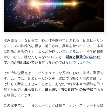
澄み渡るような音色で、心と体を癒やすとされる「音叉ヒーリン
グ」。その神秘的な響きに魅了され、興味を持つ一方で、「本当
に効果があるの？」「なんだか怪しい気もする…」「科学的根拠
がないなら、嘘なんじゃないの？」と、
期待と懐疑心のあいだ
で、心が揺れ動いている
方も多いのではないでしょうか。
その冷静な視点は、スピリチュアルな探求において非常に重要で
す。Laniでは、音叉ヒーリングを「誰にでも効く万能の奇跡」と
は決して断言しません。しかし、あなたの魂が本来の調和を取り
戻すための、
最も美しく、最も深い“内なる旅”への招待状
である
と確信しています。
この記事では、「音叉ヒーリングは嘘？」というストレートな疑