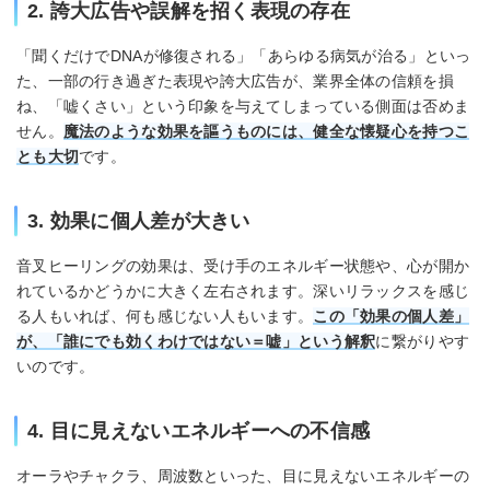
2. 誇大広告や誤解を招く表現の存在
「聞くだけでDNAが修復される」「あらゆる病気が治る」といっ
た、一部の行き過ぎた表現や誇大広告が、業界全体の信頼を損
ね、「嘘くさい」という印象を与えてしまっている側面は否めま
せん。
魔法のような効果を謳うものには、健全な懐疑心を持つこ
とも大切
です。
3. 効果に個人差が大きい
音叉ヒーリングの効果は、受け手のエネルギー状態や、心が開か
れているかどうかに大きく左右されます。深いリラックスを感じ
る人もいれば、何も感じない人もいます。
この「効果の個人差」
が、「誰にでも効くわけではない＝嘘」という解釈
に繋がりやす
いのです。
4. 目に見えないエネルギーへの不信感
オーラやチャクラ、周波数といった、目に見えないエネルギーの