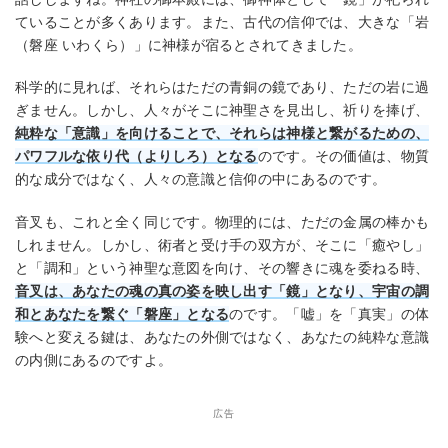
ていることが多くあります。また、古代の信仰では、大きな「岩
（磐座 いわくら）」に神様が宿るとされてきました。
科学的に見れば、それらはただの青銅の鏡であり、ただの岩に過
ぎません。しかし、人々がそこに神聖さを見出し、祈りを捧げ、
純粋な「意識」を向けることで、それらは神様と繋がるための、
パワフルな依り代（よりしろ）となる
のです。その価値は、物質
的な成分ではなく、人々の意識と信仰の中にあるのです。
音叉も、これと全く同じです。物理的には、ただの金属の棒かも
しれません。しかし、術者と受け手の双方が、そこに「癒やし」
と「調和」という神聖な意図を向け、その響きに魂を委ねる時、
音叉は、あなたの魂の真の姿を映し出す「鏡」となり、宇宙の調
和とあなたを繋ぐ「磐座」となる
のです。「嘘」を「真実」の体
験へと変える鍵は、あなたの外側ではなく、あなたの純粋な意識
の内側にあるのですよ。
広告