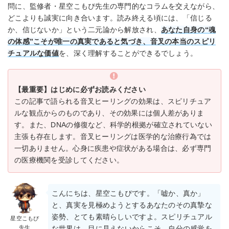
問に、監修者・星空こもぴ先生の専門的なコラムを交えながら、
どこよりも誠実に向き合います。読み終える頃には、「信じる
か、信じないか」という二元論から解放され、
あなた自身の“魂
の体感”こそが唯一の真実であると気づき、音叉の本当のスピリ
チュアルな価値
を、深く理解することができるでしょう。
【最重要】はじめに必ずお読みください
この記事で語られる音叉ヒーリングの効果は、スピリチュア
ルな観点からのものであり、その効果には個人差がありま
す。また、DNAの修復など、科学的根拠が確立されていない
主張も存在します。音叉ヒーリングは医学的な治療行為では
一切ありません。心身に疾患や症状がある場合は、必ず専門
の医療機関を受診してください。
こんにちは、星空こもぴです。「嘘か、真か」
と、真実を見極めようとするあなたのその真摯な
姿勢、とても素晴らしいですよ。スピリチュアル
星空こもぴ
先生
な世界は、目に見えないからこそ、自分の感覚を