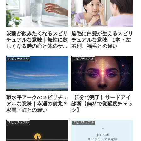
炭酸が飲みたくなるスピリ
眉毛に白髪が生えるスピリ
チュアルな意味｜無性に欲
チュアルな意味｜1本・左
しくなる時の心と体のサイ
右別、福毛との違い
ン
スピリチュアル
スピリチュアル
【1分で完了】サードアイ
環水平アークのスピリチュ
診断【無料で覚醒度チェッ
アルな意味｜幸運の前兆？
ク】
彩雲・虹との違い
スピリチュアル
スピリチュアル