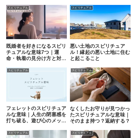
スピリチュアル
スピリチュアル
既婚者を好きになるスピリ
悪い土地のスピリチュア
チュアルな意味7つ｜運
ル！縁起の悪い土地に住む
命・執着の見分け方と対処
と起こること
法
スピリチュアル
スピリチュアル
フェレットのスピリチュア
なくしたお守りが見つかっ
ルな意味｜人生の閉塞感を
たスピリチュアルな意味｜
打ち破る、遊び心のメッセ
そのまま持つ？返納する？
ンジャー
スピリチュアル
スピリチュアル