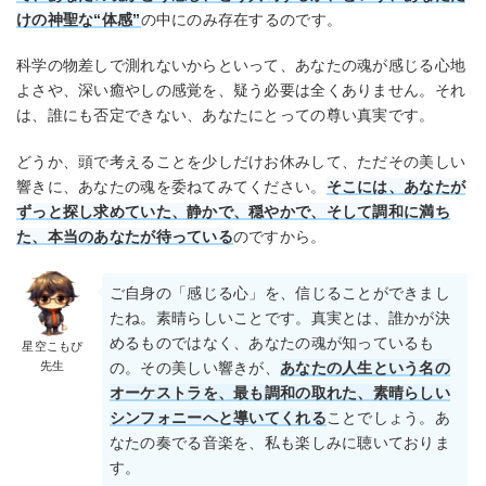
けの神聖な“体感”
の中にのみ存在するのです。
科学の物差しで測れないからといって、あなたの魂が感じる心地
よさや、深い癒やしの感覚を、疑う必要は全くありません。それ
は、誰にも否定できない、あなたにとっての尊い真実です。
どうか、頭で考えることを少しだけお休みして、ただその美しい
響きに、あなたの魂を委ねてみてください。
そこには、あなたが
ずっと探し求めていた、静かで、穏やかで、そして調和に満ち
た、本当のあなたが待っている
のですから。
ご自身の「感じる心」を、信じることができまし
たね。素晴らしいことです。真実とは、誰かが決
めるものではなく、あなたの魂が知っているも
星空こもぴ
先生
の。その美しい響きが、
あなたの人生という名の
オーケストラを、最も調和の取れた、素晴らしい
シンフォニーへと導いてくれる
ことでしょう。あ
なたの奏でる音楽を、私も楽しみに聴いておりま
す。