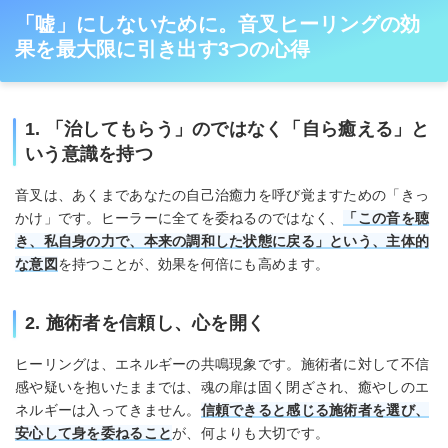
「嘘」にしないために。音叉ヒーリングの効
果を最大限に引き出す3つの心得
1. 「治してもらう」のではなく「自ら癒える」と
いう意識を持つ
音叉は、あくまであなたの自己治癒力を呼び覚ますための「きっ
かけ」です。ヒーラーに全てを委ねるのではなく、
「この音を聴
き、私自身の力で、本来の調和した状態に戻る」という、主体的
な意図
を持つことが、効果を何倍にも高めます。
2. 施術者を信頼し、心を開く
ヒーリングは、エネルギーの共鳴現象です。施術者に対して不信
感や疑いを抱いたままでは、魂の扉は固く閉ざされ、癒やしのエ
ネルギーは入ってきません。
信頼できると感じる施術者を選び、
安心して身を委ねること
が、何よりも大切です。