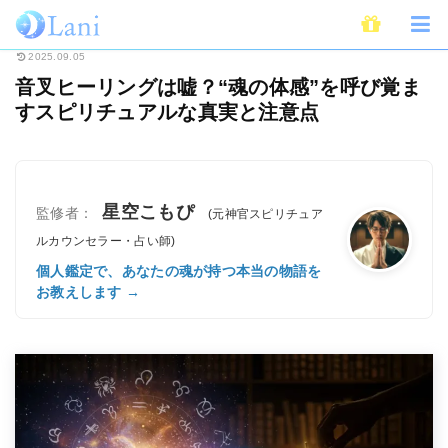
ホーム
スピリチュアル
音叉ヒーリングは嘘？“魂の体感”を呼び覚ますスピ
2025.09.05
音叉ヒーリングは嘘？“魂の体感”を呼び覚ま
すスピリチュアルな真実と注意点
星空こもぴ
監修者：
(元神官スピリチュア
ルカウンセラー・占い師)
個人鑑定で、あなたの魂が持つ本当の物語を
お教えします →