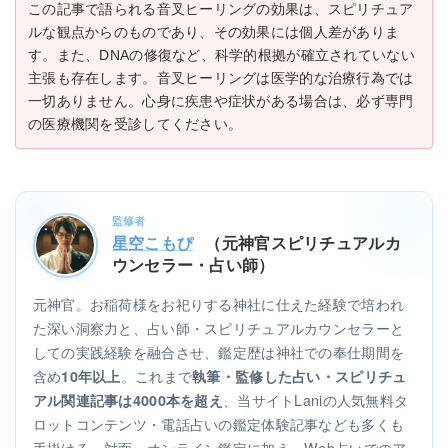
この記事で語られる音叉ヒーリングの効果は、スピリチュア
ルな観点からのものであり、その効果には個人差がありま
す。また、DNAの修復など、科学的根拠が確立されていない
主張も存在します。音叉ヒーリングは医学的な治療行為では
一切ありません。心身に疾患や症状がある場合は、必ず専門
の医療機関を受診してください。
監修者
星空こもぴ
（元神官スピリチュアルカ
ウンセラー・占い師）
元神官。お稲荷様をお祀りする神社に仕えた経験で培われ
た深い洞察力と、占い師・スピリチュアルカウンセラーと
しての実践経験を融合させ、鑑定歴は神社での奉仕期間を
含め
。これまで
10年以上
執筆・監修した占い・スピリチュ
、当サイトLaniの人気無料タ
アル関連記事は4000本を超え
ロットコンテンツ・電話占いの鑑定体験記事なども多くも
手掛ける。対面・オンライン鑑定に加え、Web占いでのア