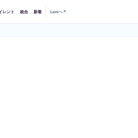
イレント
統合
新着
Laniへ
↗