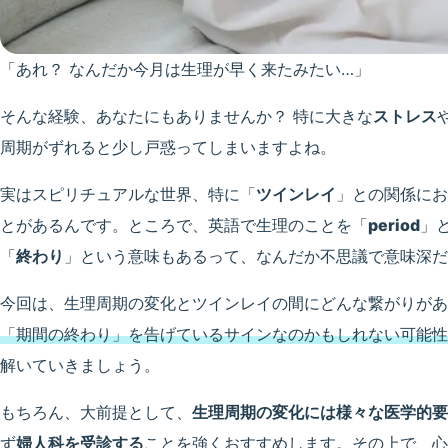
「あれ？ なんだか今月は生理が早く来たみたい…」
そんな経験、あなたにもありませんか？ 特に大きな
ストレス
周期がずれると少し戸惑ってしまいますよね。
実はスピリチュアルな世界、特に「
ツインレイ
」との関係にお
とがあるんです。ところで、英語で生理のことを「
period
」
「
終わり
」という意味もあるって、なんだか不思議で意味深だ
今回は、生理周期の変化とツインレイの間にどんな繋がりがあ
「期間の終わり」を告げているサインなのかもしれない可能性
解いていきましょう。
もちろん、大前提として、
生理周期の変化には様々な医学的要
ず
婦人科を受診する
ことを強くおすすめします。その上で、心