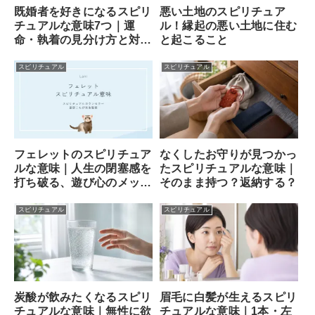
既婚者を好きになるスピリ
悪い土地のスピリチュア
チュアルな意味7つ｜運
ル！縁起の悪い土地に住む
命・執着の見分け方と対処
と起こること
法
スピリチュアル
スピリチュアル
フェレットのスピリチュア
なくしたお守りが見つかっ
ルな意味｜人生の閉塞感を
たスピリチュアルな意味｜
打ち破る、遊び心のメッセ
そのまま持つ？返納する？
ンジャー
スピリチュアル
スピリチュアル
炭酸が飲みたくなるスピリ
眉毛に白髪が生えるスピリ
チュアルな意味｜無性に欲
チュアルな意味｜1本・左