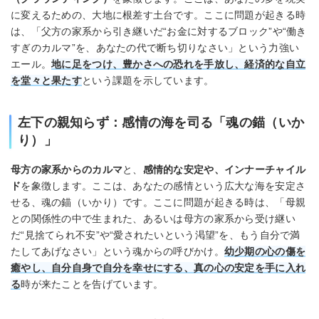
に変えるための、大地に根差す土台です。ここに問題が起きる時
は、「父方の家系から引き継いだ“お金に対するブロック”や“働き
すぎのカルマ”を、あなたの代で断ち切りなさい」という力強い
エール。
地に足をつけ、豊かさへの恐れを手放し、経済的な自立
を堂々と果たす
という課題を示しています。
左下の親知らず：感情の海を司る「魂の錨（いか
り）」
母方の家系からのカルマ
と、
感情的な安定や、インナーチャイル
ド
を象徴します。ここは、あなたの感情という広大な海を安定さ
せる、魂の錨（いかり）です。ここに問題が起きる時は、「母親
との関係性の中で生まれた、あるいは母方の家系から受け継い
だ“見捨てられ不安”や“愛されたいという渇望”を、もう自分で満
たしてあげなさい」という魂からの呼びかけ。
幼少期の心の傷を
癒やし、自分自身で自分を幸せにする、真の心の安定を手に入れ
る
時が来たことを告げています。