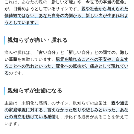
これは、あなたの魂の
「新しい才能」や「今世での本当の使命」
が、目覚めようとしている
サインです。
親や社会から与えられた
価値観ではない、あなた自身の内側から、新しい力が生まれ出よ
うとしています。
親知らずが痛い・腫れる
痛みや腫れは、
「古い自分」と「新しい自分」との間での、激し
い葛藤
を象徴しています。
親元を離れることへの不安や、自立す
ることへの恐れといった、変化への抵抗が、痛みとして現れてい
る
のです。
親知らずが虫歯になる
虫歯は「未消化な感情」のサイン。親知らずの虫歯は、
親や過去
の家庭環境に対する、言えなかった怒りや悲しみといった、あな
たの自立を妨げている感情
を、浄化する必要があることを伝えて
います。