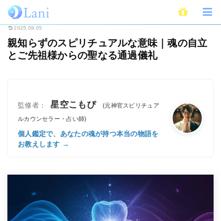
ホーム
スピリチュアル
親知らずのスピリチュアルな意味｜魂の自立とご先
2025.09.05
親知らずのスピリチュアルな意味｜魂の自立
とご先祖様からの聖なる通過儀礼
星空こもぴ
監修者：
(元神官スピリチュア
ルカウンセラー・占い師)
個人鑑定で、あなたの魂が持つ本当の物語を
お教えします →