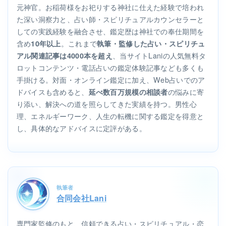
元神官。お稲荷様をお祀りする神社に仕えた経験で培われ
た深い洞察力と、占い師・スピリチュアルカウンセラーと
しての実践経験を融合させ、鑑定歴は神社での奉仕期間を
含め
。これまで
10年以上
執筆・監修した占い・スピリチュ
、当サイトLaniの人気無料タ
アル関連記事は4000本を超え
ロットコンテンツ・電話占いの鑑定体験記事なども多くも
手掛ける。対面・オンライン鑑定に加え、Web占いでのア
ドバイスも含めると、
の悩みに寄
延べ数百万規模の相談者
り添い、解決への道を照らしてきた実績を持つ。男性心
理、エネルギーワーク、人生の転機に関する鑑定を得意と
し、具体的なアドバイスに定評がある。
執筆者
合同会社Lani
専門家監修のもと、信頼できる占い・スピリチュアル・恋