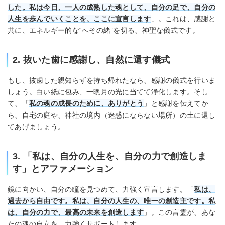
した。私は今日、一人の成熟した魂として、自分の足で、自分の
人生を歩んでいくことを、ここに宣言します
」。これは、感謝と
共に、エネルギー的な“へその緒”を切る、神聖な儀式です。
2. 抜いた歯に感謝し、自然に還す儀式
もし、抜歯した親知らずを持ち帰れたなら、感謝の儀式を行いま
しょう。白い紙に包み、一晩月の光に当てて浄化します。そし
て、「
私の魂の成長のために、ありがとう
」と感謝を伝えてか
ら、自宅の庭や、神社の境内（迷惑にならない場所）の土に還し
てあげましょう。
3. 「私は、自分の人生を、自分の力で創造しま
す」とアファメーション
鏡に向かい、自分の瞳を見つめて、力強く宣言します。「
私は、
過去から自由です。私は、自分の人生の、唯一の創造主です。私
は、自分の力で、最高の未来を創造します
」。この言霊が、あな
たの魂の自立を、力強くサポートします。