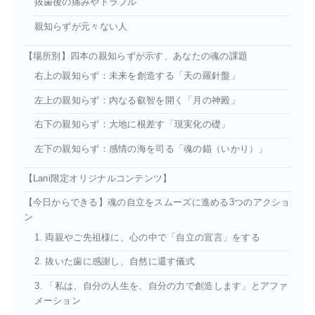
抜歯後の痛みやトラブル
親知らずが元々ない人
【場所別】四本の親知らずが示す、あなたの魂の課題
右上の親知らず：未来を創造する「天の羅針盤」
左上の親知らず：内なる叡智を開く「月の神殿」
右下の親知らず：大地に根差す「現実化の礎」
左下の親知らず：感情の海を司る「魂の錨（いかり）」
【Lani限定オリジナルコンテンツ】
【今日からできる】魂の自立をスムーズに進める3つのアクショ
ン
1. 両親やご先祖様に、心の中で「自立の宣言」をする
2. 抜いた歯に感謝し、自然に還す儀式
3. 「私は、自分の人生を、自分の力で創造します」とアファ
メーション