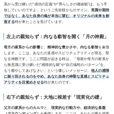
系から受け継いだ“成功の定義”や“男らしさの価値観”は、もう手
放していいのですよ」というご先祖様からのサイン。
常識や期待
ではなく、あなた自身の魂が本当に望む、オリジナルの未来を創
造する
時が来たことを告げています。
左上の親知らず：内なる叡智を開く「月の神殿」
母方の家系からの影響
と、
精神的な豊かさや、内なる叡智
を象徴
します。ここは、あなたの直感やスピリチュアリティが宿る、聖
なる神殿です。ここに問題が起きる時は、「母親や母方の家系か
ら無意識に受け継いだ“感情的な癖”や“自己犠牲のパターン”を、
もう癒やしてあげなさい」という優しいメッセージ。
他人の感情
に振り回されるのをやめ、あなた自身の神聖な直感とスピリチュ
アリティを目覚めさせる
時が来たのです。
右下の親知らず：大地に根差す「現実化の礎」
父方の家系からのカルマ
と、
現実的な行動力や、経済的な基盤
（グラウンディング）
を象徴します。ここは、あなたの夢を現実