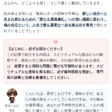
えながら、どこよりも深く、そして優しく解説していきます。
読み終える頃には、親知らずへの恐怖や不満は、
新しい自分へと
生まれ変わるための「聖なる通過儀礼」への深い感謝に変わり、
魂の自立という、人生で最も重要な一歩を踏み出す勇気
で満たさ
れていることでしょう。
【はじめに：必ずお読みください】
この記事で紹介する内容は、スピリチュアルな観点からの解
釈です。親知らずに痛みや腫れ、その他の異常がある場合
は、
放置すると深刻な問題に繋がる可能性があります。スピ
リチュアルな意味を探る前に、必ず歯科医院を受診し、専門
医の診断と治療を最優先してください。
こんにちは、星空こもぴです。親知らずが、あな
たの魂の扉をノックしているのですね。その痛み
や違和感は、あなたが子供時代を終え、一人の成
星空こもぴ
先生
熟した魂として、新しい世界へ旅立つ時が来たこ