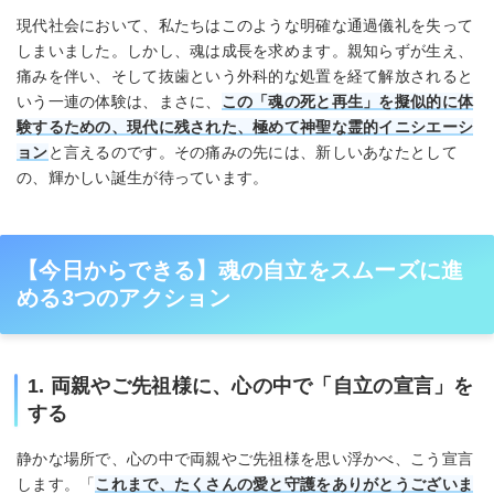
現代社会において、私たちはこのような明確な通過儀礼を失って
しまいました。しかし、魂は成長を求めます。親知らずが生え、
痛みを伴い、そして抜歯という外科的な処置を経て解放されると
いう一連の体験は、まさに、
この「魂の死と再生」を擬似的に体
験するための、現代に残された、極めて神聖な霊的イニシエーシ
ョン
と言えるのです。その痛みの先には、新しいあなたとして
の、輝かしい誕生が待っています。
【今日からできる】魂の自立をスムーズに進
める3つのアクション
1. 両親やご先祖様に、心の中で「自立の宣言」を
する
静かな場所で、心の中で両親やご先祖様を思い浮かべ、こう宣言
します。「
これまで、たくさんの愛と守護をありがとうございま