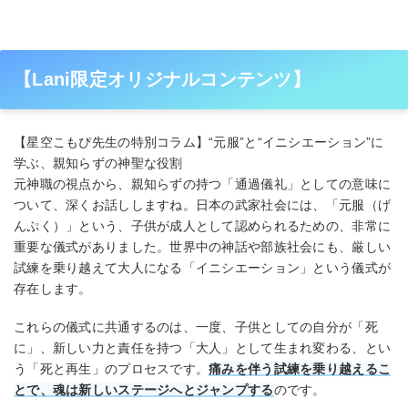
【Lani限定オリジナルコンテンツ】
【星空こもぴ先生の特別コラム】“元服”と“イニシエーション”に
学ぶ、親知らずの神聖な役割
元神職の視点から、親知らずの持つ「通過儀礼」としての意味に
ついて、深くお話ししますね。日本の武家社会には、「元服（げ
んぷく）」という、子供が成人として認められるための、非常に
重要な儀式がありました。世界中の神話や部族社会にも、厳しい
試練を乗り越えて大人になる「イニシエーション」という儀式が
存在します。
これらの儀式に共通するのは、一度、子供としての自分が「死
に」、新しい力と責任を持つ「大人」として生まれ変わる、とい
う「死と再生」のプロセスです。
痛みを伴う試練を乗り越えるこ
とで、魂は新しいステージへとジャンプする
のです。