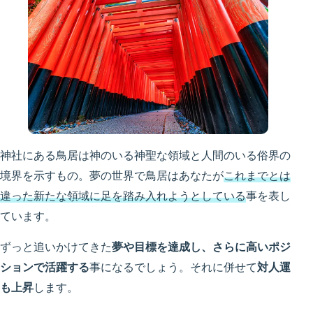
神社にある鳥居は神のいる神聖な領域と人間のいる俗界の
境界を示すもの。夢の世界で鳥居はあなたが
これまでとは
違った新たな領域に足を踏み入れようとしている
事を表し
ています。
ずっと追いかけてきた
夢や目標を達成し、さらに高いポジ
ションで活躍する
事になるでしょう。それに併せて
対人運
も上昇
します。