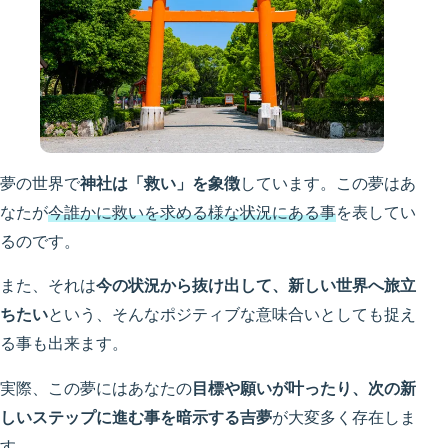
夢の世界で
神社は「救い」を象徴
しています。この夢はあ
なたが
今誰かに救いを求める様な状況にある事
を表してい
るのです。
また、それは
今の状況から抜け出して、新しい世界へ旅立
ちたい
という、そんなポジティブな意味合いとしても捉え
る事も出来ます。
実際、この夢にはあなたの
目標や願いが叶ったり、次の新
しいステップに進む事を暗示する吉夢
が大変多く存在しま
す。