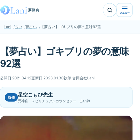
夢辞典
メニュー
Lani
占い
夢占い
【夢占い】ゴキブリの夢の意味92選
【夢占い】ゴキブリの夢の意味
92選
公開日 2021.04.12
更新日 2023.01.30
執筆 合同会社Lani
星空こもぴ先生
監修
元神官・スピリチュアルカウンセラー・占い師