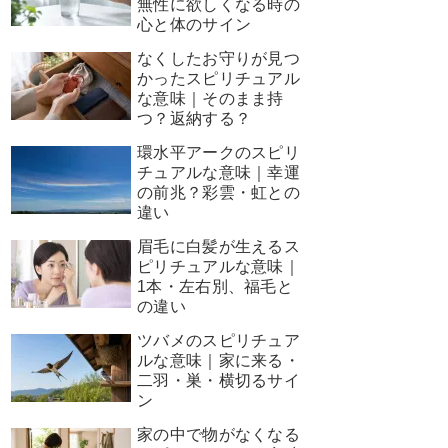
無性に欲しくなる時の
心と体のサイン
なくしたお守りが見つ
かったスピリチュアル
な意味｜そのまま持
つ？返納する？
環水平アークのスピリ
チュアルな意味｜幸運
の前兆？彩雲・虹との
違い
眉毛に白髪が生えるス
ピリチュアルな意味｜
1本・左右別、福毛と
の違い
ツバメのスピリチュア
ルな意味｜家に来る・
二羽・巣・横切るサイ
ン
家の中で物がなくなる