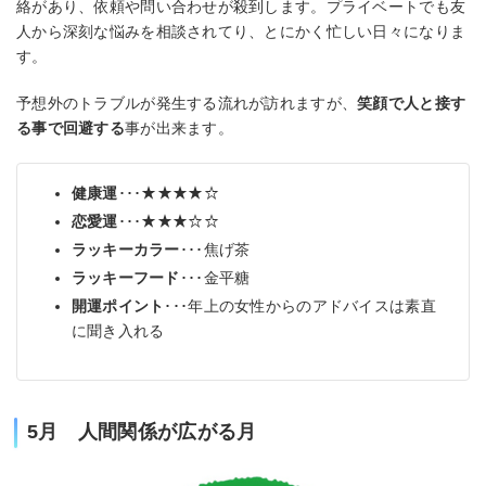
絡があり、依頼や問い合わせが殺到します。プライベートでも友
人から深刻な悩みを相談されてり、とにかく忙しい日々になりま
す。
予想外のトラブルが発生する流れが訪れますが、
笑顔で人と接す
る事で回避する
事が出来ます。
健康運
･･･★★★★☆
恋愛運
･･･★★★☆☆
ラッキーカラー
･･･焦げ茶
ラッキーフード
･･･金平糖
開運ポイント
･･･年上の女性からのアドバイスは素直
に聞き入れる
5月 人間関係が広がる月