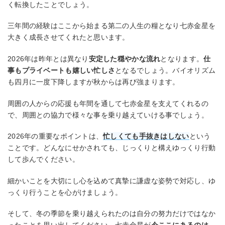
く転換したことでしょう。
三年間の経験はここから始まる第二の人生の糧となり七赤金星を
大きく成長させてくれたと思います。
2026年は昨年とは異なり
安定した穏やかな流れ
となります。
仕
事もプライベートも嬉しい忙しさ
となるでしょう。バイオリズム
も四月に一度下降しますが秋からは再び強まります。
周囲の人からの応援も年間を通して七赤金星を支えてくれるの
で、周囲との協力で様々な事を乗り越えていける事でしょう。
2026年の重要なポイントは、
忙しくても手抜きはしない
という
ことです。どんなにせかされても、じっくりと構えゆっくり行動
して歩んでください。
細かいことを大切にし心を込めて真摯に謙虚な姿勢で対応し、ゆ
っくり行うことを心がけましょう。
そして、冬の季節を乗り越えられたのは自分の努力だけではなか