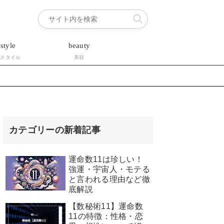
estyle
beauty
フスタイル
美容
カテゴリーの新着記事
運命数11は珍しい！
強運・宇宙人・モテる
と言われる理由など徹
底解説
【数秘術11】運命数
11の特徴：性格・恋