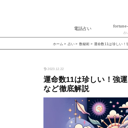
fortune-
電話占い
占
ホーム
占い
数秘術
運命数11は珍しい
2023.12.22
運命数11は珍しい！強
など徹底解説