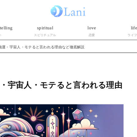
telling
spiritual
love
lif
い
スピリチュアル
恋愛
ライ
！強運・宇宙人・モテると言われる理由など徹底解説
運・宇宙人・モテると言われる理由