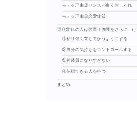
モテる理由③センスが良くおしゃれ
モテる理由⑤恋愛体質
運命数11の人は強運！強運をさらに上
①粘り強く立ち向かうようにする
②自分の気持ちをコントロールする
③神経質になりすぎない
④信頼できる人を持つ
まとめ