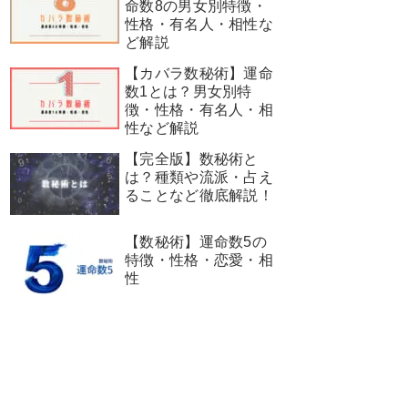
命数8の男女別特徴・
性格・有名人・相性な
ど解説
【カバラ数秘術】運命
数1とは？男女別特
徴・性格・有名人・相
性など解説
【完全版】数秘術と
は？種類や流派・占え
ることなど徹底解説！
【数秘術】運命数5の
特徴・性格・恋愛・相
性