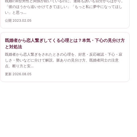
既婚のB型男性と関係が続いているのに、連絡も誘いも自分からばかり。
「彼のほうから追いかけてきてほしい」「もっと私に夢中になってほし
い」と思っ…
公開 2023.02.05
既婚者から恋人繋ぎしてくる心理とは？本気・下心の見分け方
と対処法
既婚者から恋人繋ぎをされたときの心理を、好意・反応確認・下心・寂
しさ・勢いなどに分けて解説。脈ありの見分け方、既婚者同士の注意
点、断り方と安…
更新 2026.08.05
浮気・不倫ガイド
浮気・不倫にまつわる相手の心理、関係の向き合い方、