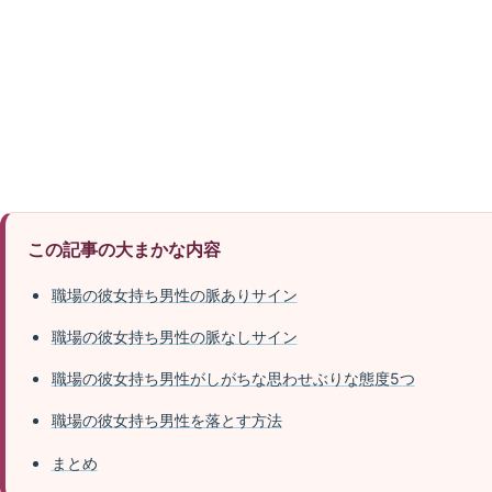
この記事の大まかな内容
職場の彼女持ち男性の脈ありサイン
職場の彼女持ち男性の脈なしサイン
職場の彼女持ち男性がしがちな思わせぶりな態度5つ
職場の彼女持ち男性を落とす方法
まとめ