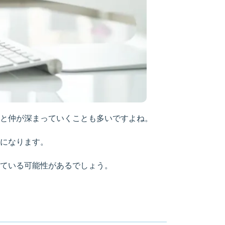
と仲が深まっていくことも多いですよね。
になります。
ている可能性があるでしょう。