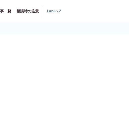
事一覧
相談時の注意
Laniへ
↗