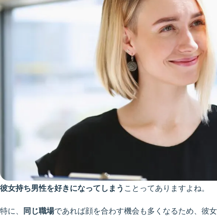
彼女持ち男性を好きになってしまう
ことってありますよね。
特に、
同じ職場
であれば顔を合わす機会も多くなるため、彼女