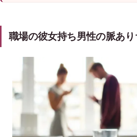
職場の彼女持ち男性の脈あり