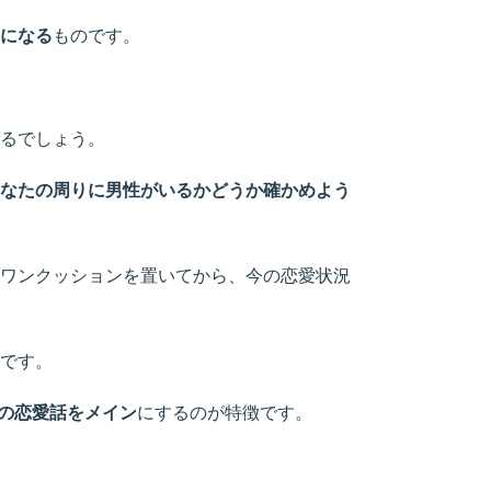
になる
ものです。
るでしょう。
なたの周りに男性がいるかどうか確かめよう
ワンクッションを置いてから、今の恋愛状況
です。
の恋愛話をメイン
にするのが特徴です。