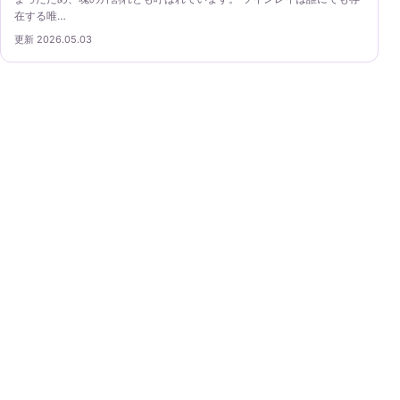
在する唯…
更新 2026.05.03
ツインレイガイド
ツインレイという考え方を、出会い・サイレント期間・
自己理解・統合の段階から丁寧に案内します。
ツインレイガイド
基本
出会い
サイレント
統合