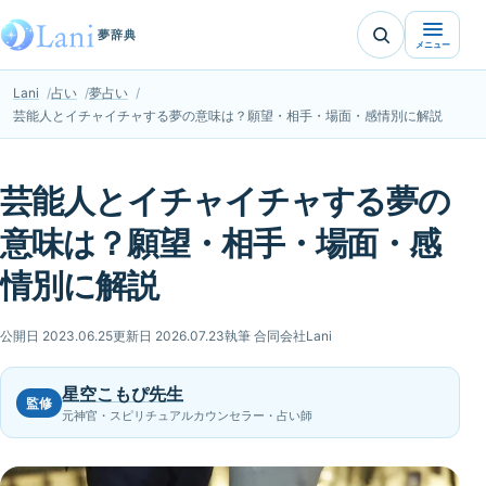
夢辞典
メニュー
Lani
占い
夢占い
芸能人とイチャイチャする夢の意味は？願望・相手・場面・感情別に解説
芸能人とイチャイチャする夢の
意味は？願望・相手・場面・感
情別に解説
公開日 2023.06.25
更新日 2026.07.23
執筆 合同会社Lani
星空こもぴ先生
監修
元神官・スピリチュアルカウンセラー・占い師