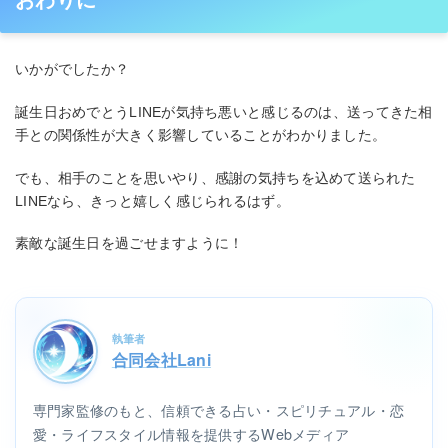
おわりに
いかがでしたか？
誕生日おめでとうLINEが気持ち悪いと感じるのは、送ってきた相
手との関係性が大きく影響していることがわかりました。
麗愛先生
望む状況へ進展させる
鑑定料金:
1分/
418 円
メール:
1通/
受け付けない
でも、相手のことを思いやり、感謝の気持ちを込めて送られた
23853
2543
占歴:
21年 0ヶ月
相談件数:
口コミ:
LINEなら、きっと嬉しく感じられるはず。
素敵な誕生日を過ごせますように！
体験談
口コミ・詳細を見る
執筆者
合同会社Lani
専門家監修のもと、信頼できる占い・スピリチュアル・恋
愛・ライフスタイル情報を提供するWebメディア