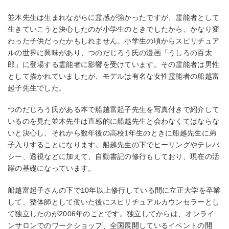
並木先生は生まれながらに霊感が強かったですが、霊能者として
生きていこうと決心したのが小学生のときでしたから、かなり変
わった子供だったかもしれません。小学生の頃からスピリチュア
ルの世界に興味があり、つのだじろう氏の漫画「うしろの百太
郎」に登場する霊能者に影響を受けています。その霊能者は男性
として描かれていましたが、モデルは有名な女性霊能者の船越富
起子先生でした。
つのだじろう氏がある本で船越富起子先生を写真付きで紹介して
いるのを見た並木先生は直感的に船越先生と会わなくてはならな
いと決心し、それから数年後の高校1年生のときに船越先生に弟
子入りすることになります。船越先生の下でヒーリングやテレバ
シー、透視などに加えて、自動書記の修行もしており、現在の活
躍の基礎になっています。
船越富起子さんの下で10年以上修行している間に立正大学を卒業
して、整体師として働いた後にスピリチュアルカウンセラーとし
て独立したのが2006年のことです。独立してからは、オンライ
ンサロンでのワークショップ、全国展開しているイベントの開