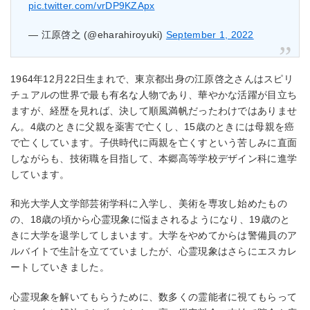
pic.twitter.com/vrDP9KZApx
— 江原啓之 (@eharahiroyuki)
September 1, 2022
1964年12月22日生まれで、東京都出身の江原啓之さんはスピリ
チュアルの世界で最も有名な人物であり、華やかな活躍が目立ち
ますが、経歴を見れば、決して順風満帆だったわけではありませ
ん。4歳のときに父親を薬害で亡くし、15歳のときには母親を癌
で亡くしています。子供時代に両親を亡くすという苦しみに直面
しながらも、技術職を目指して、本郷高等学校デザイン科に進学
しています。
和光大学人文学部芸術学科に入学し、美術を専攻し始めたもの
の、18歳の頃から心霊現象に悩まされるようになり、19歳のと
きに大学を退学してしまいます。大学をやめてからは警備員のア
ルバイトで生計を立てていましたが、心霊現象はさらにエスカレ
ートしていきました。
心霊現象を解いてもらうために、数多くの霊能者に視てもらって