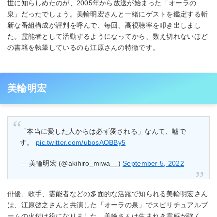
世に知らしめたのが、2005年から放送が始まった「オーラの
泉」だったでしょう。美輪明宏さんと一緒にゲストを鑑定する斬
新な番組構成が評判を呼んで、毎回、高視聴率を叩き出しまし
た。霊能者として活動するようになってから、数え切れないほど
の書籍を執筆しているのも江原さんの特徴です。
美輪明宏
「本当に愛した人からは必ず愛される」なんて、嘘で
す。
pic.twitter.com/ubosAOBBy5
— 美輪明宏 (@akihiro_miwa__)
September 5, 2022
俳優、歌手、霊能者などの多面的な活躍で知られる美輪明宏さん
は、江原啓之さんと共演した「オーラの泉」でスピリチュアルブ
ームの火付け役になりました。美輪さんは生まれき霊感が強く、