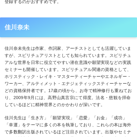
登録するのがおすすめです。
佳川奈未
佳川奈未先生は作家、作詞家、アーチストとしても活躍していま
すが、スピリチュアリストとしても知られています。スピリチュ
アルな世界を日常に役立てやすい潜在意識や願望実現などの実践
セミナーも開催しています。スピリチュアル関連の資格として、
ホリスティック・レイキ・マスターティーチャーやエネルギー・
ワーカー、アルティメット・エナジェティックスティーチャーな
どの資格保持者です。17歳の頃から、お寺で精神修行も重ねてお
り、2009年9月には、高野山真言宗にて得度。法名・慈観を拝命
しているほどに精神世界とのかかわりが深いです。
佳川先生は「生き方」「願望実現」「恋愛」「お金」「成功」
「幸運」をテーマに多くの本を執筆しており、これらの本は海外
で多数翻訳出版されているほど注目されています。出版やセミナ