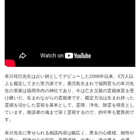
幸川玲巳先生は占い師としてデビューした2006年以来、5万人以
上も鑑定してきた実力派です。鹿児島生まれで福岡育ちの幸川先
生の実家は福岡市内の神社であり、今は亡き父親の霊能体質を受
け継いだ、生まれながらの霊能者です。鑑定方法は生まれ持った
霊感を活かした霊視を基本として、霊障、浄化、除霊を得意とし
ています。相談者の魂まで深く霊視するので、的中率も驚異的で
す。
幸川先生に寄せられる相談内容は幅広く、男女の心模様、相性や