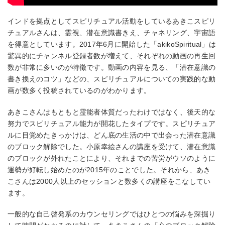
インドを拠点としてスピリチュアル活動をしているあきこスピリ
チュアルさんは、霊視、潜在意識書きえ、チャネリング、宇宙語
を得意としています。2017年6月に開始した「akikoSpiritual」は
驚異的にチャンネル登録者数が増えて、それぞれの動画の再生回
数が非常に多いのが特徴です。動画の内容を見る、「潜在意識の
書き換えのコツ」などの、スピリチュアルについての実践的な動
画が数多く投稿されているのがわかります。
あきこさんはもともと霊能者体質だったわけではなく、後天的な
努力でスピリチュアル能力が開花したタイプです。スピリチュア
ルに目覚めたきっかけは、どん底の生活の中で出会った潜在意識
のブロック解除でした。小原幸絵さんの講座を受けて、潜在意識
のブロックが外れたことにより、それまでの苦労がウソのように
運勢が好転し始めたのが2015年のことでした。それから、あき
こさんは2000人以上のセッションと数多くの講座をこなしてい
ます。
一般的な自己啓発系のカウンセリングではひとつの悩みを深掘り