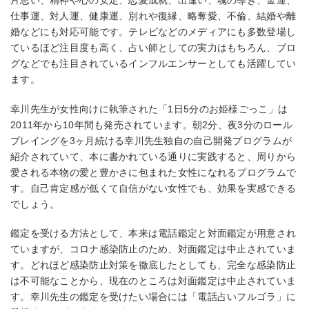
片思い、精神や心の安定、恋愛成就、出逢い、魂の導き、金運、
仕事運、対人運、健康運、別れや復縁、略奪愛、不倫、結婚や離
婚などにも対応可能です。テレビなどのメディアにも多数登場し
ているほど注目度も高く、占い師としての実力はもちろん、ブロ
グなどでも注目されているインフルエンサーとしても活躍してい
ます。
幸川先生が女性向けに執筆された「1日5分のお姫様ごっこ」は
2011年から10年間も発売されています。朝2分、夜3分のロール
プレイングを3ヶ月続ける幸川先生独自の自己開発プログラムが
紹介されていて、本に書かれている通りに実践すると、周りから
愛される本物の愛と豊かさに包まれた女性になれるプログラムで
す。自己肯定感が低くて自信がない女性でも、効果を実感できる
でしょう。
鑑定を受ける方法として、本来は電話鑑定と対面鑑定が用意され
ていますが、コロナ感染防止のため、対面鑑定は中止されていま
す。どれほど感染防止対策を徹底したとしても、完全な感染防止
は不可能なことから、現在のところは対面鑑定は中止されていま
す。幸川先生の鑑定を受けたい場合には「電話占いフルゴラ」に