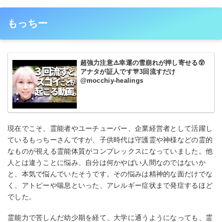
もっちー
超強力注意⚠️幸運の雪崩れが押し寄せる😲
アナタが証人です🎊3回流すだけ
@mocchiy-healings
現在でこそ、霊能者やユーチューバー、企業経営者として活躍し
ているもっちーさんですが、子供時代は守護霊や神様などの霊的
なものが視える霊能体質がコンプレックスになっていました。他
人とは違うことに悩み、自分は何かやばい人間なのではないか
と、本気で悩んでいたそうです。その悩みは精神的な面だけでな
く、アトピーや喘息といった、アレルギー症状まで発症するほど
でした。
霊能力で苦しんだ幼少期を経て、大学に通うようになっても、霊