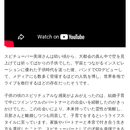
スピチューバー美湖さんは幼い頃から、大都会の真ん中で空を見
上げては祈ってばかりの子供でした。宇宙とつながるインスピレ
ーションに優れた子供時代を送った後、バンドでCDデビューし
て、メディアにも数多く登場するほどの人気を博し、世界各地で
ライブを敢行するほどの存在だったそうです。
子供の頃のスピリチュアルな感覚がよみがえったのは、結婚子育
て中にツインソウルのパートナーとの出会いを経験したのがきっ
かけでした。この出会いにより、本来持っていた霊性が覚醒し、
旦那さんと離婚しつつも同居して、子育てをするというライフス
タイルに至っています。家族やパートナーと本音で付き合う生き
方を選択したことで、スピチューバーとしての才能を発揮できる