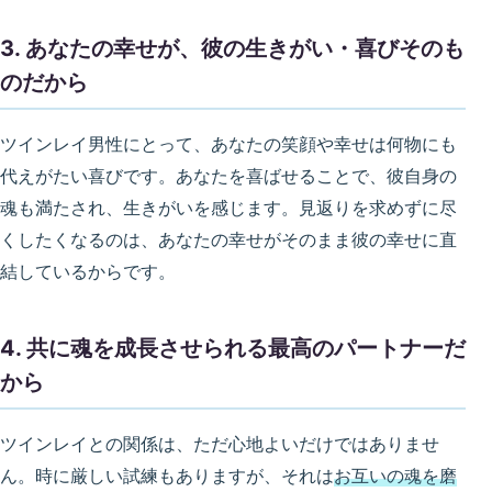
3. あなたの幸せが、彼の生きがい・喜びそのも
のだから
ツインレイ男性にとって、
あなたの笑顔や幸せは何物にも
代えがたい喜び
です。あなたを喜ばせることで、彼自身の
魂も満たされ、生きがいを感じます。見返りを求めずに尽
くしたくなるのは、あなたの幸せがそのまま彼の幸せに直
結しているからです。
4. 共に魂を成長させられる最高のパートナーだ
から
ツインレイとの関係は、ただ心地よいだけではありませ
ん。時に厳しい試練もありますが、それは
お互いの魂を磨