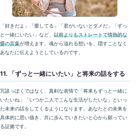
「好きだよ」「愛してる」「君がいないとダメだ」「ずっ
と一緒にいたい」など、
以前よりもストレートで情熱的な
愛の言葉
が増えます。魂から溢れる想いを、隠すことなく
あなたに伝えようとしているのです。
11. 「ずっと一緒にいたい」と将来の話をする
冗談っぽくではなく、真剣な表情で
「将来もずっと一緒に
いたいね」「いつか二人でこんな生活がしたいな」といっ
た未来の話
をしてくるようになります。あなたとの未来を
具体的に思い描き、共に歩んでいきたいと心から願ってい
る証拠です。