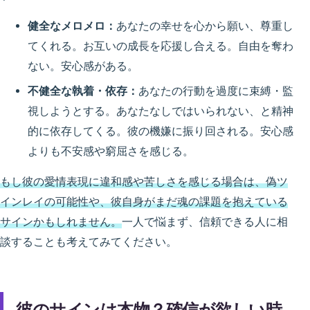
健全なメロメロ：
あなたの幸せを心から願い、尊重し
てくれる。お互いの成長を応援し合える。自由を奪わ
ない。安心感がある。
不健全な執着・依存：
あなたの行動を過度に束縛・監
視しようとする。あなたなしではいられない、と精神
的に依存してくる。彼の機嫌に振り回される。安心感
よりも不安感や窮屈さを感じる。
もし彼の愛情表現に違和感や苦しさを感じる場合は、偽ツ
インレイの可能性や、彼自身がまだ魂の課題を抱えている
サインかもしれません。
一人で悩まず、信頼できる人に相
談することも考えてみてください。
彼のサインは本物？確信が欲しい時