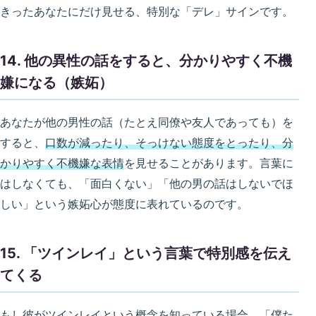
きったあなたにだけ見せる、特別な「デレ」サインです。
14. 他の異性の話をすると、分かりやすく不機
嫌になる（嫉妬）
あなたが他の男性の話（たとえ同僚や友人であっても）を
すると、
口数が減ったり、そっけない態度をとったり、分
かりやすく不機嫌な表情
を見せることがあります。言葉に
はしなくても、「面白くない」「他の男の話はしないでほ
しい」という嫉妬心が態度に表れているのです。
15. 「ツインレイ」という言葉で特別感を伝え
てくる
もし彼がツインレイという概念を知っている場合、「僕た