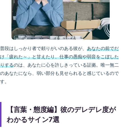
普段はしっかり者で頼りがいのある彼が、
あなたの前でだ
け「疲れた～」と甘えたり、仕事の愚痴や弱音をこぼした
りする
のは、あなたに心を許しきっている証拠。唯一無二
のあなたになら、弱い部分も見せられると感じているので
す。
【言葉・態度編】彼のデレデレ度が
わかるサイン7選