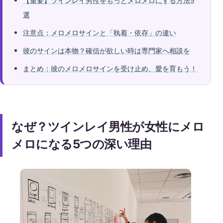
【重要】ツインレイ男性をもっとメロメロにする方法5
選
注意点：メロメロサインと「執着・依存」の違い
彼のサインは本物？確信が欲しい時は専門家へ相談を
まとめ：彼のメロメロサインを受け止め、愛を育もう！
なぜ？ツインレイ男性が女性にメロ
メロになる5つの深い理由