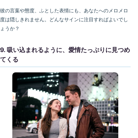
彼の言葉や態度、ふとした表情にも、あなたへのメロメロ
度は隠しきれません。どんなサインに注目すればよいでし
ょうか？
9. 吸い込まれるように、愛情たっぷりに見つめ
てくる