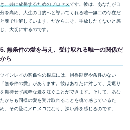
き、共に成長するためのプロセス
です。彼は、あなたが自
分を高め、人生の目的へと導いてくれる唯一無二の存在だ
と魂で理解しています。だからこそ、手放したくないと感
じ、大切にするのです。
5. 無条件の愛を与え、受け取れる唯一の関係だ
から
ツインレイの関係性の根底には、
損得勘定や条件のない
「無条件の愛」
があります。彼はあなたに対して、見返り
を期待せず純粋な愛を注ぐことができます。そして、あな
たからも同様の愛を受け取れることを魂で感じているた
め、その愛にメロメロになり、深い絆を感じるのです。