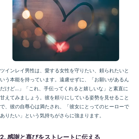
ツインレイ男性は、
愛する女性を守りたい、頼られたいと
いう本能
を持っています。遠慮せずに、「お願いがあるん
だけど…」「これ、手伝ってくれると嬉しいな」と素直に
甘えてみましょう。彼を頼りにしている姿勢を見せること
で、彼の自尊心は満たされ、「彼女にとってのヒーローで
ありたい」という気持ちがさらに強まります。
2. 感謝と喜びをストレートに伝える