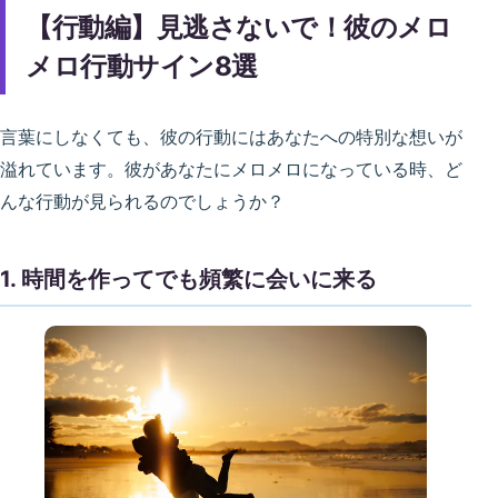
【行動編】見逃さないで！彼のメロ
メロ行動サイン8選
言葉にしなくても、彼の行動にはあなたへの特別な想いが
溢れています。彼があなたにメロメロになっている時、ど
んな行動が見られるのでしょうか？
1. 時間を作ってでも頻繁に会いに来る