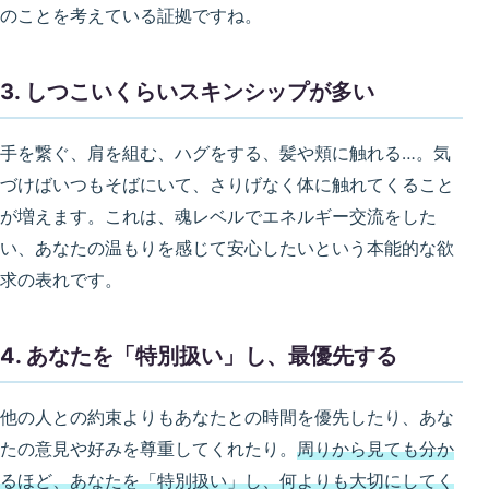
のことを考えている証拠ですね。
3. しつこいくらいスキンシップが多い
手を繋ぐ、肩を組む、ハグをする、髪や頬に触れる…。
気
づけばいつもそばにいて、さりげなく体に触れてくる
こと
が増えます。これは、魂レベルでエネルギー交流をした
い、あなたの温もりを感じて安心したいという本能的な欲
求の表れです。
4. あなたを「特別扱い」し、最優先する
他の人との約束よりもあなたとの時間を優先したり、あな
たの意見や好みを尊重してくれたり。
周りから見ても分か
るほど、あなたを「特別扱い」し、何よりも大切にしてく