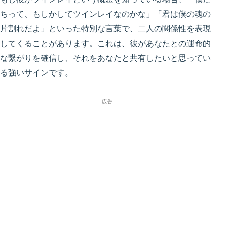
ちって、もしかしてツインレイなのかな」「君は僕の魂の
片割れだよ」といった
特別な言葉で、二人の関係性を表現
してくることがあります。これは、彼があなたとの運命的
な繋がりを確信し、それをあなたと共有したいと思ってい
る強いサインです。
広告