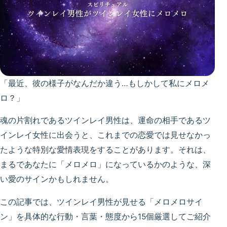
「最近、彼の様子がなんだか違う…もしかして私にメロメ
ロ？」
魂の片割れであるツインレイ男性は、運命の相手であるツ
インレイ女性に出会うと、これまでの恋愛では見せなかっ
たような特別な愛情表現をすることがあります。それは、
まるであなたに「メロメロ」になっているかのような、深
い愛のサインかもしれません。
この記事では、
ツインレイ男性が見せる「メロメロサイ
ン」を具体的な行動・言葉・態度から15個厳選
してご紹介