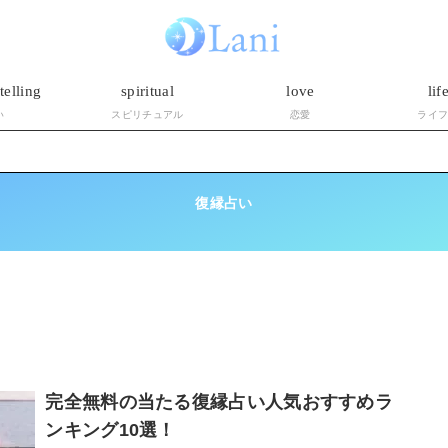
telling
spiritual
love
lif
い
スピリチュアル
恋愛
ライ
復縁占い
完全無料の当たる復縁占い人気おすすめラ
ンキング10選！