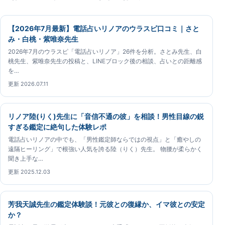
【2026年7月最新】電話占いリノアのウラスピ口コミ｜さと
み・白桃・紫唯奈先生
2026年7月のウラスピ「電話占いリノア」26件を分析。さとみ先生、白
桃先生、紫唯奈先生の投稿と、LINEブロック後の相談、占いとの距離感
を…
更新 2026.07.11
リノア陸(りく)先生に「音信不通の彼」を相談！男性目線の鋭
すぎる鑑定に絶句した体験レポ
電話占いリノアの中でも、「男性鑑定師ならではの視点」と「癒やしの
遠隔ヒーリング」で根強い人気を誇る陸（りく）先生。 物腰が柔らかく
聞き上手な…
更新 2025.12.03
芳我天誠先生の鑑定体験談！元彼との復縁か、イマ彼との安定
か？