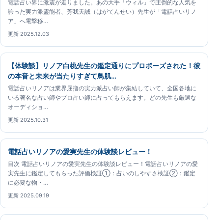
電話占い界に激震が走りました。あの大手「ウィル」で圧倒的な人気を
誇った実力派霊能者、芳我天誠（はがてんせい）先生が「電話占いリノ
ア」へ電撃移…
更新 2025.12.03
【体験談】リノア白桃先生の鑑定通りにプロポーズされた！彼
の本音と未来が当たりすぎて鳥肌…
電話占いリノアは業界屈指の実力派占い師が集結していて、全国各地に
いる著名な占い師やプロ占い師に占ってもらえます。どの先生も厳選な
オーディショ…
更新 2025.10.31
電話占いリノアの愛実先生の体験談レビュー！
目次 電話占いリノアの愛実先生の体験談レビュー！電話占いリノアの愛
実先生に鑑定してもらった評価検証①：占いのしやすさ検証②：鑑定
に必要な物・…
更新 2025.09.19