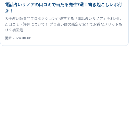
電話占いリノアの口コミで当たる先生7選！書き起こしレポ付
き！
大手占い師専門プロダクションが運営する『電話占いリノア』を利用し
た口コミ・評判について！ プロ占い師の鑑定が安くてお得なメリットあ
り？初回最…
更新 2024.08.08
電話占いリノアガイド
電話占いリノアの占い師について、公開情報と鑑定体験
をもとに確認できる専門ガイドです。
電話占いリノアガイド