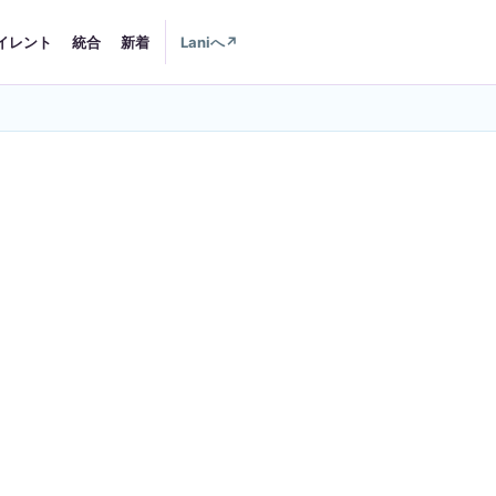
イレント
統合
新着
Laniへ
↗