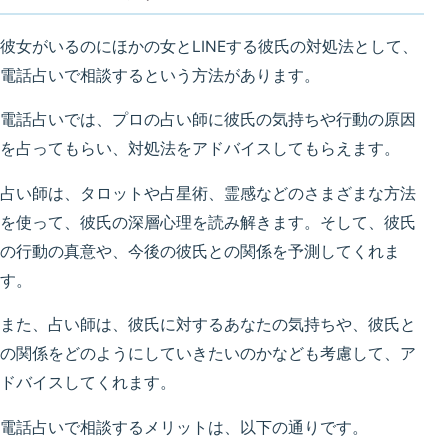
彼女がいるのにほかの女とLINEする彼氏の対処法として、
電話占いで相談するという方法があります。
電話占いでは、プロの占い師に彼氏の気持ちや行動の原因
を占ってもらい、対処法をアドバイスしてもらえます。
占い師は、タロットや占星術、霊感などのさまざまな方法
を使って、彼氏の深層心理を読み解きます。そして、彼氏
の行動の真意や、今後の彼氏との関係を予測してくれま
す。
また、占い師は、彼氏に対するあなたの気持ちや、彼氏と
の関係をどのようにしていきたいのかなども考慮して、ア
ドバイスしてくれます。
電話占いで相談するメリットは、以下の通りです。