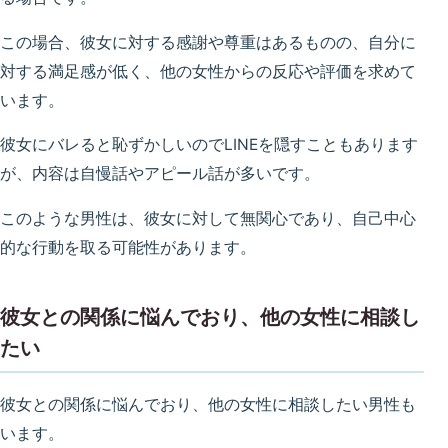
この場合、彼女に対する感謝や尊重はあるものの、自分に
対する満足感が低く、他の女性からの反応や評価を求めて
います。
彼女にバレると恥ずかしいのでLINEを隠すこともあります
が、内容は自慢話やアピール話が多いです。
このような男性は、彼女に対して無関心であり、自己中心
的な行動を取る可能性があります。
彼女との関係に悩んでおり、他の女性に相談し
たい
彼女との関係に悩んでおり、他の女性に相談したい男性も
います。