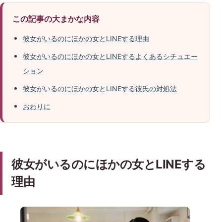
この記事の大まかな内容
彼女がいるのにほかの女とLINEする理由
彼女がいるのにほかの女とLINEするよくあるシチュエー
ション
彼女がいるのにほかの女とLINEする彼氏の対処法
おわりに
彼女がいるのにほかの女とLINEする
理由