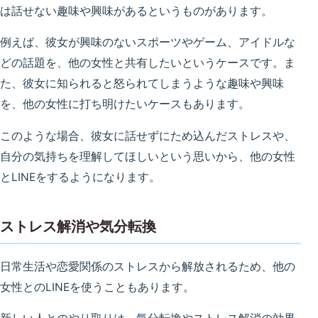
は話せない趣味や興味があるというものがあります。
例えば、彼女が興味のないスポーツやゲーム、アイドルな
どの話題を、他の女性と共有したいというケースです。ま
た、彼女に知られると怒られてしまうような趣味や興味
を、他の女性に打ち明けたいケースもあります。
このような場合、彼女に話せずにため込んだストレスや、
自分の気持ちを理解してほしいという思いから、他の女性
とLINEをするようになります。
ストレス解消や気分転換
日常生活や恋愛関係のストレスから解放されるため、他の
女性とのLINEを使うこともあります。