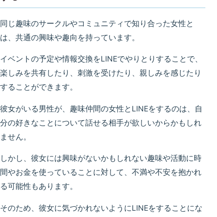
同じ趣味のサークルやコミュニティで知り合った女性と
は、共通の興味や趣向を持っています。
イベントの予定や情報交換をLINEでやりとりすることで、
楽しみを共有したり、刺激を受けたり、親しみを感じたり
することができます。
彼女がいる男性が、趣味仲間の女性とLINEをするのは、自
分の好きなことについて話せる相手が欲しいからかもしれ
ません。
しかし、彼女には興味がないかもしれない趣味や活動に時
間やお金を使っていることに対して、不満や不安を抱かれ
る可能性もあります。
そのため、彼女に気づかれないようにLINEをすることにな