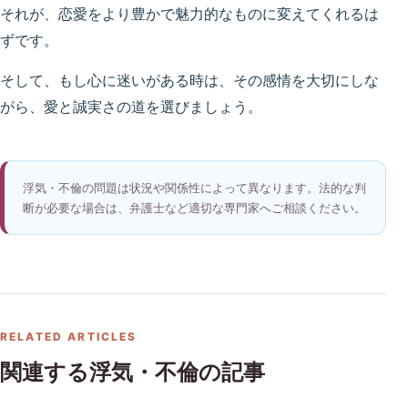
それが、恋愛をより豊かで魅力的なものに変えてくれるは
ずです。
そして、もし心に迷いがある時は、その感情を大切にしな
がら、愛と誠実さの道を選びましょう。
浮気・不倫の問題は状況や関係性によって異なります。法的な判
断が必要な場合は、弁護士など適切な専門家へご相談ください。
RELATED ARTICLES
関連する浮気・不倫の記事