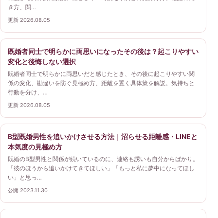
き方、関…
更新 2026.08.05
既婚者同士で明らかに両思いになったその後は？起こりやすい
変化と後悔しない選択
既婚者同士で明らかに両思いだと感じたとき、その後に起こりやすい関
係の変化、勘違いを防ぐ見極め方、距離を置く具体策を解説。気持ちと
行動を分け、…
更新 2026.08.05
B型既婚男性を追いかけさせる方法｜沼らせる距離感・LINEと
本気度の見極め方
既婚のB型男性と関係が続いているのに、連絡も誘いも自分からばかり。
「彼のほうから追いかけてきてほしい」「もっと私に夢中になってほし
い」と思っ…
公開 2023.11.30