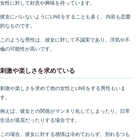
女性に対して好意や興味を持っています。
彼女にバレないようにLINEをすることも多く、内容も恋愛
的なものです。
このような男性は、彼女に対して不誠実であり、浮気や不
倫の可能性が高いです。
刺激や楽しさを求めている
刺激や楽しさを求めて他の女性とLINEをする男性もいま
す。
例えば、彼女との関係がマンネリ化してしまったり、日常
生活が退屈だったりする場合です。
この場合、彼女に対する感情は冷めておらず、別れるつも