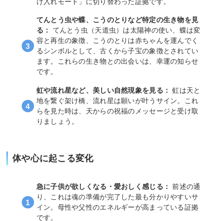
け入れモード」に切り替わった証拠です。
てんとう虫や蝶、こうのとりなど特定の生き物を見
る：
てんとう虫（天道虫）は太陽神の使い、蝶は変
容と再生の象徴、こうのとりは赤ちゃんを運んでく
るシンボルとして、古くから子宝の象徴とされてい
ます。これらの生き物との出会いは、幸運の知らせ
です。
虹や流れ星など、美しい自然現象を見る：
虹は天と
地を繋ぐ架け橋、流れ星は願いが叶うサイン。これ
らを見た時は、天からの祝福のメッセージと受け取
りましょう。
体や心に起こる変化
急に子供が欲しくなる・愛おしく感じる：
前述の通
り、これは魂の準備が完了した最も分かりやすいサ
イン。母性や父性のエネルギーが高まっている証拠
です。