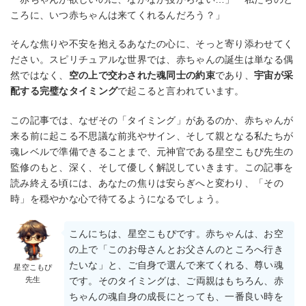
ころに、いつ赤ちゃんは来てくれるんだろう？」
そんな焦りや不安を抱えるあなたの心に、そっと寄り添わせてく
ださい。スピリチュアルな世界では、赤ちゃんの誕生は単なる偶
然ではなく、
空の上で交わされた魂同士の約束
であり、
宇宙が采
配する完璧なタイミング
で起こると言われています。
この記事では、なぜその「タイミング」があるのか、赤ちゃんが
来る前に起こる不思議な前兆やサイン、そして親となる私たちが
魂レベルで準備できることまで、元神官である星空こもぴ先生の
監修のもと、深く、そして優しく解説していきます。この記事を
読み終える頃には、あなたの焦りは安らぎへと変わり、「その
時」を穏やかな心で待てるようになるでしょう。
こんにちは、星空こもぴです。赤ちゃんは、お空
の上で「このお母さんとお父さんのところへ行き
たいな」と、ご自身で選んで来てくれる、尊い魂
星空こもぴ
先生
です。そのタイミングは、ご両親はもちろん、赤
ちゃんの魂自身の成長にとっても、一番良い時を