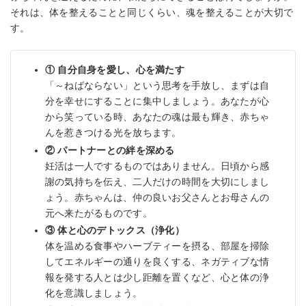
それは、体を整えることと同じくらい、魂を整えることが大切で
す。
① 自分自身を愛し、心を満たす
「～ねばならない」という思考を手放し、まずは自
分を幸せにすることに集中しましょう。あなたが心
から笑っている時、あなたの魂は最も輝き、赤ちゃ
んを惹きつける光を放ちます。
② パートナーとの絆を深める
妊活は一人でするものではありません。日頃から感
謝の気持ちを伝え、二人だけの時間を大切にしまし
ょう。赤ちゃんは、仲の良いお父さんとお母さんの
元へ来たがるものです。
③ 体と心のデトックス（浄化）
体を温める食事やハーブティーを摂る、部屋を掃除
してエネルギーの通りを良くする、ネガティブな情
報を発する人とは少し距離を置くなど、心と体の浄
化を意識しましょう。