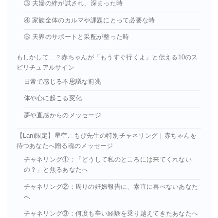
③ 夫婦の絆が試され、深まった時
④ 家族全体のカルマや課題にとって必要な時
⑤ 天界のサポートと采配が整った時
もしかして…？赤ちゃんが「もうすぐ行くよ」と伝える10のス
ピリチュアルサイン
日常で感じる不思議な前兆
体や心に起こる変化
夢や直感からのメッセージ
【Lani限定】星空こもぴ先生の特別チャネリング｜赤ちゃんを
待つあなたへ贈る魂のメッセージ
チャネリング①：「どうして私のところには来てくれない
の？」と焦るあなたへ
チャネリング②：周りの妊娠報告に、素直に喜べないあなた
へ
チャネリング③：何度も辛い経験を乗り越えてきたあなたへ