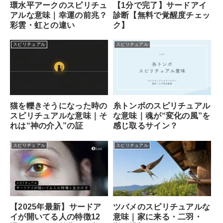
【1分で完了】サードアイ
環水平アークのスピリチュ
診断【無料で覚醒度チェッ
アルな意味｜幸運の前兆？
ク】
彩雲・虹との違い
スピリチュアル
スピリチュアル
猫を轢きそうになった時の
糸トンボのスピリチュアル
スピリチュアルな意味｜そ
な意味｜魂が“変化の風”を
れは“神の介入”の証
感じ取るサイン？
スピリチュアル
スピリチュアル
ツバメのスピリチュアルな
【2025年最新】サードア
意味｜家に来る・二羽・
イが開いてる人の特徴12