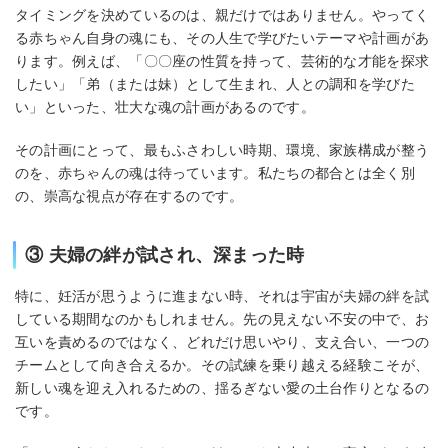
タイミングを決めているのは、親だけではありません。やってく
る赤ちゃん自身の魂にも、その人生で学びたいテーマや計画があ
ります。例えば、「〇〇座の性質を持って、芸術的な才能を探求
したい」「弟（または妹）として生まれ、人との調和を学びた
い」といった、壮大な魂の計画があるのです。
その計画にとって、最もふさわしい時期、環境、家族構成が整う
のを、赤ちゃんの魂は待っています。私たちの都合とは全く別
の、崇高な視点が存在するのです。
③ 夫婦の絆が試され、深まった時
特に、妊活が思うように進まない時、それは宇宙が夫婦の絆を試
している期間なのかもしれません。先の見えない不安の中で、お
互いを責めるのではなく、どれだけ思いやり、支え合い、一つの
チームとして向き合えるか。その試練を乗り越える経験こそが、
新しい魂を迎え入れるための、揺るぎない愛の土台作りとなるの
です。