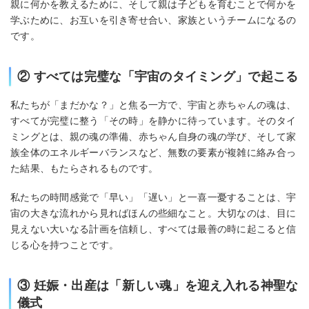
親に何かを教えるために、そして親は子どもを育むことで何かを
学ぶために、お互いを引き寄せ合い、家族というチームになるの
です。
② すべては完璧な「宇宙のタイミング」で起こる
私たちが「まだかな？」と焦る一方で、宇宙と赤ちゃんの魂は、
すべてが完璧に整う「その時」を静かに待っています。そのタイ
ミングとは、親の魂の準備、赤ちゃん自身の魂の学び、そして家
族全体のエネルギーバランスなど、無数の要素が複雑に絡み合っ
た結果、もたらされるものです。
私たちの時間感覚で「早い」「遅い」と一喜一憂することは、宇
宙の大きな流れから見ればほんの些細なこと。大切なのは、目に
見えない大いなる計画を信頼し、すべては最善の時に起こると信
じる心を持つことです。
③ 妊娠・出産は「新しい魂」を迎え入れる神聖な
儀式