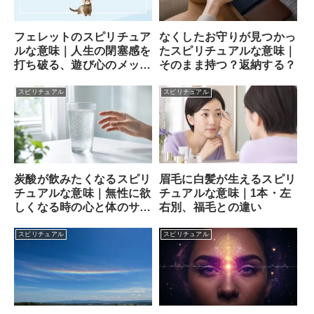
フェレットのスピリチュア
なくしたお守りが見つかっ
ルな意味｜人生の閉塞感を
たスピリチュアルな意味｜
打ち破る、遊び心のメッセ
そのまま持つ？返納する？
ンジャー
スピリチュアル
スピリチュアル
炭酸が飲みたくなるスピリ
眉毛に白髪が生えるスピリ
チュアルな意味｜無性に欲
チュアルな意味｜1本・左
しくなる時の心と体のサイ
右別、福毛との違い
ン
スピリチュアル
スピリチュアル