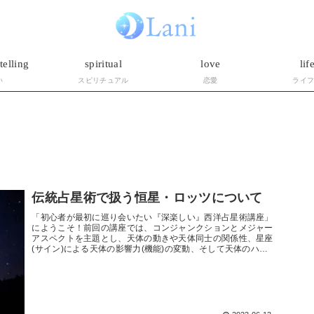
telling
spiritual
love
lif
い
スピリチュアル
恋愛
ライ
伝統占星術で扱う恒星・ロッツについて
「初心者が最初に巡り会いたい『深楽しい』西洋占星術講座」
にようこそ！前回の講座では、コンジャンクションとメジャー
アスペクトを主題とし、天体の動きや天体同士の関係性、星座
(サイン)による天体の影響力(機能)の変動、そして天体のハウ
スへの現象化...