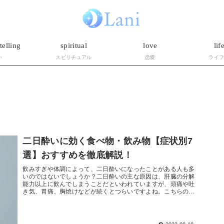
telling
spiritual
love
lif
い
スピリチュアル
恋愛
ライ
二日酔いに効く食べ物・飲み物【症状別7
選】おすすめを徹底解説！
飲みすぎや体調によって、二日酔いになったことがある人も多
いのではないでしょうか？二日酔いの主な原因は、肝臓の分解
能力以上に飲んでしまうことだといわれていますが、頭痛や吐
き気、胃痛、胸焼けなどが続くとつらいですよね。こちらの記
事では二日酔いの...