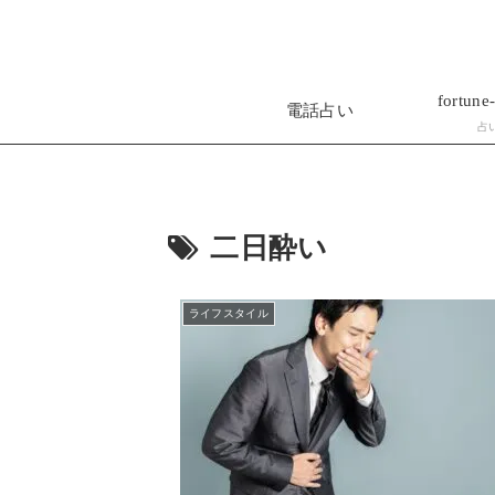
fortune-
電話占い
占
二日酔い
ライフスタイル