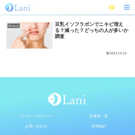
福井美典先生監修
豆乳イソフラボンでニキビ増え
Beauty
る？減った？どっちの人が多いか
調査
2023.10.13
コンテンツポリシー
監修者一覧
お問い合わせ
利用規約