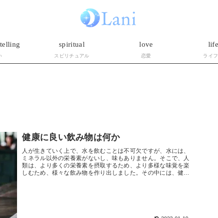
telling
spiritual
love
lif
い
スピリチュアル
恋愛
ライ
健康に良い飲み物は何か
人が生きていく上で、水を飲むことは不可欠ですが、水には、
ミネラル以外の栄養素がないし、味もありません。そこで、人
類は、より多くの栄養素を摂取するため、より多様な味覚を楽
しむため、様々な飲み物を作り出しました。その中には、健康
に与える影響が肯定的なものもあれば、否定的あるいは中立的
なものもあります。この記事では、代表的な飲み物が健康に与
える影響を明らかにした上で、カロリー制限模倣効果ゆえに健
康に良い飲み物を三種類紹介します。