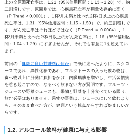
上の全原因死亡率は、1.21（95%信用区間：1.13～1.28）で、約
二割増しです。原因別では、心疾患死亡率が用量依存的に高く
（P Trend < 0.0001）、1杯/月未満と比べた2杯/日以上の心疾患
死亡率は、1.31（95%信用区間：1.15～1.50）で、約三割増しで
す。がん死亡率はそれほどではなく（P Trend ＝ 0.0004）、1
杯/月未満と比べた2杯/日以上のがん死亡率は、1.16（95%信用区
間：1.04～1.29）にすぎませんが、それでも有意に1を超えてい
ます。
前回の「
健康に良い甘味料は何か
」で既に述べたように、スクロ
ースであれ、異性化糖であれ、フルクトースの入った飲み物は、
食べ物以上に肝臓に負担をかけ、内臓脂肪を増やし、生活習慣病
を惹き起こすので、なるべく飲まない方が賢明です。フルーツ・
ジュースや野菜ジュースも、果物と野菜を十分食べている限り、
飲む必要はありません。果物や野菜は、ジュースにして飲むより
も、そのまま食べた方が、健康という観点からすれば好ましいか
らです。
1.2. アルコール飲料が健康に与える影響