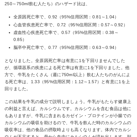
250～750ml飲む人たち）のハザード比は、
全原因死亡率で、0.92（95%信用区間：0.81～1.04）
心血管疾患死亡率で、0.72（95%信用区間：0.57～0.92）
虚血性心疾患死亡率で、0.57（95%信用区間：0.38～
0.85）
脳卒中死亡率で、0.77（95%信用区間：0.63～0.94）
となりました。全原因死亡率は有意に1を下回りませんでした
が、循環器系の疾患による死亡率は有意に1を下回りました。他
方で、牛乳をたくさん（週に750ml以上）飲む人たちのがんによ
る死亡率は、1.33（95%信用区間：1.12～1.57）と有意に1を上
回りました。
この結果を牛乳の成分で説明しましょう。牛乳がもたらす健康上
の利益と言えば、カルシウムです。カルシウムを含む食品は他に
もありますが、牛乳に含まれるカゼイン・プロテインが小腸での
カルシウムの吸収を助けるので、牛乳を飲んだ時のカルシウムの
吸収率は、他の食品の摂取時よりも高くなります。体内でカルシ
ウムが不足すると、骨から血中にカルシウムが流れ出します。副