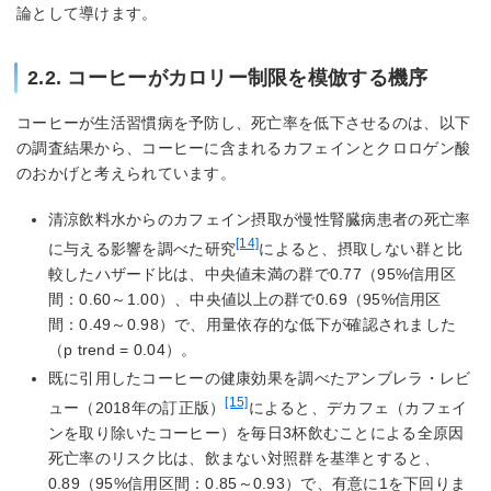
論として導けます。
2.2. コーヒーがカロリー制限を模倣する機序
コーヒーが生活習慣病を予防し、死亡率を低下させるのは、以下
の調査結果から、コーヒーに含まれるカフェインとクロロゲン酸
のおかげと考えられています。
清涼飲料水からのカフェイン摂取が慢性腎臓病患者の死亡率
[14]
に与える影響を調べた研究
によると、摂取しない群と比
較したハザード比は、中央値未満の群で0.77（95%信用区
間：0.60～1.00）、中央値以上の群で0.69（95%信用区
間：0.49～0.98）で、用量依存的な低下が確認されました
（p trend = 0.04）。
既に引用したコーヒーの健康効果を調べたアンブレラ・レビ
[15]
ュー（2018年の訂正版）
によると、デカフェ（カフェイ
ンを取り除いたコーヒー）を毎日3杯飲むことによる全原因
死亡率のリスク比は、飲まない対照群を基準とすると、
0.89（95%信用区間：0.85～0.93）で、有意に1を下回りま