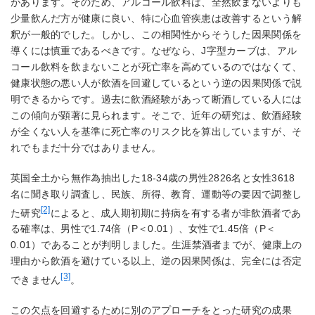
があります。そのため、アルコール飲料は、全然飲まないよりも
少量飲んだ方が健康に良い、特に心血管疾患は改善するという解
釈が一般的でした。しかし、この相関性からそうした因果関係を
導くには慎重であるべきです。なぜなら、J字型カーブは、アル
コール飲料を飲まないことが死亡率を高めているのではなくて、
健康状態の悪い人が飲酒を回避しているという逆の因果関係で説
明できるからです。過去に飲酒経験があって断酒している人には
この傾向が顕著に見られます。そこで、近年の研究は、飲酒経験
が全くない人を基準に死亡率のリスク比を算出していますが、そ
れでもまだ十分ではありません。
英国全土から無作為抽出した18-34歳の男性2826名と女性3618
名に聞き取り調査し、民族、所得、教育、運動等の要因で調整し
[2]
た研究
によると、成人期初期に持病を有する者が非飲酒者であ
る確率は、男性で1.74倍（P＜0.01）、女性で1.45倍（P＜
0.01）であることが判明しました。生涯禁酒者までが、健康上の
理由から飲酒を避けている以上、逆の因果関係は、完全には否定
[3]
できません
。
この欠点を回避するために別のアプローチをとった研究の成果