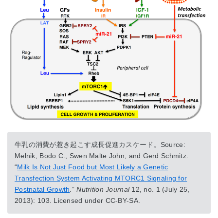
牛乳の消費が惹き起こす成長促進カスケード。Source:
Melnik, Bodo C., Swen Malte John, and Gerd Schmitz.
“
Milk Is Not Just Food but Most Likely a Genetic
Transfection System Activating MTORC1 Signaling for
Postnatal Growth
.”
Nutrition Journal
12, no. 1 (July 25,
2013): 103. Licensed under CC-BY-SA.