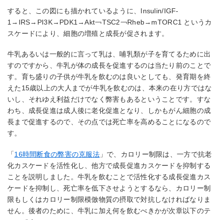
すると、この図にも描かれているように、Insulin/IGF-
1→IRS→PI3K→PDK1→Akt￢TSC2￢Rheb→mTORC1 というカ
スケードにより、細胞の増殖と成長が促されます。
牛乳あるいは一般的に言って乳は、哺乳類が子を育てるために出
すのですから、牛乳が体の成長を促進するのは当たり前のことで
す。育ち盛りの子供が牛乳を飲むのは良いとしても、発育期を終
えた15歳以上の大人までが牛乳を飲むのは、本来の在り方ではな
いし、それゆえ利益だけでなく弊害もあるということです。すな
わち、成長促進は成人後に老化促進となり、しかもがん細胞の成
長まで促進するので、その点では死亡率を高めることになるので
す。
「
16時間断食の弊害の克服法
」で、カロリー制限は、一方で抗老
化カスケードを活性化し、他方で成長促進カスケードを抑制する
ことを説明しました。牛乳を飲むことで活性化する成長促進カス
ケードを抑制し、死亡率を低下させようとするなら、カロリー制
限もしくはカロリー制限模倣物質の摂取で対抗しなければなりま
せん。後者のために、牛乳に加え何を飲むべきかが次章以下のテ