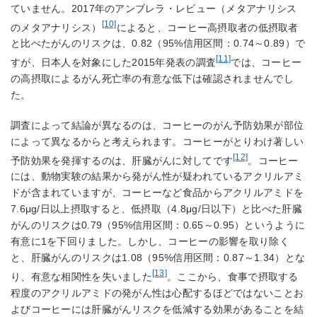
ていません。2017年のアンブレラ・レビュー（メタアナリシス
[10]
のメタアナリシス）
によると、コーヒー高摂取者の低摂取者
と比べたがんのリスクは、0.82（95%信用区間：0.74～0.89）で
[11]
すが、日本人を対象にした2015年発表の調査
では、コーヒー
の高摂取によるがん死亡率の有意な低下は確認されませんでし
た。
調査によって結論が異なるのは、コーヒーのがん予防効果が部位
によって異なるからと考えられます。コーヒーがとりわけ著しい
[12]
予防効果を発揮するのは、肝臓がんに対してです
。コーヒー
には、動物実験の結果から発がん性が疑われているアクリルアミ
ドが含まれていますが、コーヒーなど食品からアクリルアミドを
7.6μg/日以上摂取すると、低摂取（4.8μg/日以下）と比べた肝臓
がんのリスクは0.79（95%信用区間：0.65～0.95）というように
有意に1を下回りました。しかし、コーヒーの影響を取り除く
と、肝臓がんのリスクは1.08（95%信用区間：0.87～1.34）とな
[13]
り、有意な相関性を失いました
。ここから、食事で摂取する
程度のアクリルアミドの発がん性は心配するほどではないことお
よびコーヒーには肝臓がんリスクを低減する効果があることを結