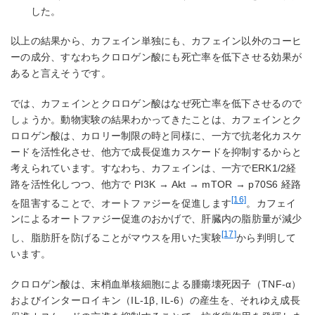
した。
以上の結果から、カフェイン単独にも、カフェイン以外のコーヒ
ーの成分、すなわちクロロゲン酸にも死亡率を低下させる効果が
あると言えそうです。
では、カフェインとクロロゲン酸はなぜ死亡率を低下させるので
しょうか。動物実験の結果わかってきたことは、カフェインとク
ロロゲン酸は、カロリー制限の時と同様に、一方で抗老化カスケ
ードを活性化させ、他方で成長促進カスケードを抑制するからと
考えられています。すなわち、カフェインは、一方でERK1/2経
路を活性化しつつ、他方で PI3K → Akt → mTOR → p70S6 経路
[16]
を阻害することで、オートファジーを促進します
。カフェイ
ンによるオートファジー促進のおかげで、肝臓内の脂肪量が減少
[17]
し、脂肪肝を防げることがマウスを用いた実験
から判明して
います。
クロロゲン酸は、末梢血単核細胞による腫瘍壊死因子（TNF-α）
およびインターロイキン（IL-1β, IL-6）の産生を、それゆえ成長