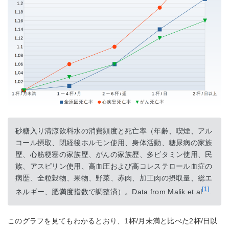
砂糖入り清涼飲料水の消費頻度と死亡率（年齢、喫煙、アル
コール摂取、閉経後ホルモン使用、身体活動、糖尿病の家族
歴、心筋梗塞の家族歴、がんの家族歴、多ビタミン使用、民
族、アスピリン使用、高血圧および高コレステロール血症の
病歴、全粒穀物、果物、野菜、赤肉、加工肉の摂取量、総エ
[1]
ネルギー、肥満度指数で調整済）。Data from Malik et al
.
このグラフを見てもわかるとおり、1杯/月未満と比べた2杯/日以