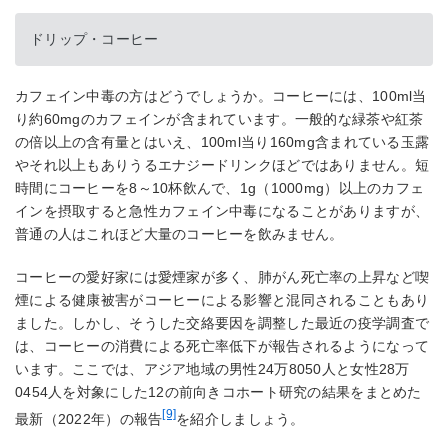
ドリップ・コーヒー
カフェイン中毒の方はどうでしょうか。コーヒーには、100ml当
り約60mgのカフェインが含まれています。一般的な緑茶や紅茶
の倍以上の含有量とはいえ、100ml当り160mg含まれている玉露
やそれ以上もありうるエナジードリンクほどではありません。短
時間にコーヒーを8～10杯飲んで、1g（1000mg）以上のカフェ
インを摂取すると急性カフェイン中毒になることがありますが、
普通の人はこれほど大量のコーヒーを飲みません。
コーヒーの愛好家には愛煙家が多く、肺がん死亡率の上昇など喫
煙による健康被害がコーヒーによる影響と混同されることもあり
ました。しかし、そうした交絡要因を調整した最近の疫学調査で
は、コーヒーの消費による死亡率低下が報告されるようになって
います。ここでは、アジア地域の男性24万8050人と女性28万
0454人を対象にした12の前向きコホート研究の結果をまとめた
[9]
最新（2022年）の報告
を紹介しましょう。