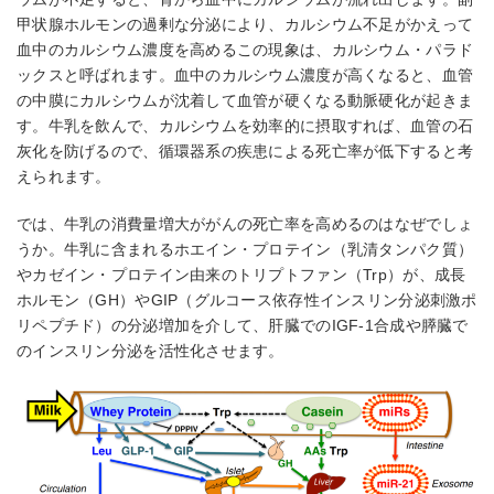
甲状腺ホルモンの過剰な分泌により、カルシウム不足がかえって
血中のカルシウム濃度を高めるこの現象は、カルシウム・パラド
ックスと呼ばれます。血中のカルシウム濃度が高くなると、血管
の中膜にカルシウムが沈着して血管が硬くなる動脈硬化が起きま
す。牛乳を飲んで、カルシウムを効率的に摂取すれば、血管の石
灰化を防げるので、循環器系の疾患による死亡率が低下すると考
えられます。
では、牛乳の消費量増大ががんの死亡率を高めるのはなぜでしょ
うか。牛乳に含まれるホエイン・プロテイン（乳清タンパク質）
やカゼイン・プロテイン由来のトリプトファン（Trp）が、成長
ホルモン（GH）やGIP（グルコース依存性インスリン分泌刺激ポ
リペプチド）の分泌増加を介して、肝臓でのIGF-1合成や膵臓で
のインスリン分泌を活性化させます。