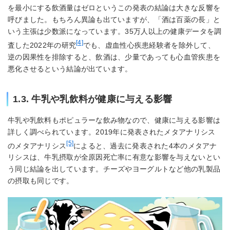
を最小にする飲酒量はゼロというこの発表の結論は大きな反響を
呼びました。もちろん異論も出ていますが、「酒は百薬の長」と
いう主張は少数派になっています。35万人以上の健康データを調
[4]
査した2022年の研究
でも、虚血性心疾患経験者を除外して、
逆の因果性を排除すると、飲酒は、少量であっても心血管疾患を
悪化させるという結論が出ています。
1.3. 牛乳や乳飲料が健康に与える影響
牛乳や乳飲料もポピュラーな飲み物なので、健康に与える影響は
詳しく調べられています。2019年に発表されたメタアナリシス
[5]
のメタアナリシス
によると、過去に発表された4本のメタアナ
リシスは、牛乳摂取が全原因死亡率に有意な影響を与えないとい
う同じ結論を出しています。チーズやヨーグルトなど他の乳製品
の摂取も同じです。