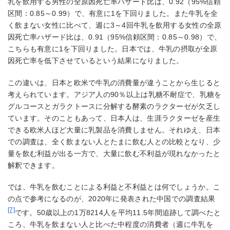
乳を飲用する男性の全原因死亡率ハザード比は、0.92（95%信頼
区間：0.85～0.99）で、有意に1を下回りました。また牛乳を全
く飲まない女性に比べて、週に3～4回牛乳を飲用する女性の全原
因死亡率ハザード比は、0.91（95%信頼区間：0.85～0.98）で、
こちらも有意に1を下回りました。日本では、牛乳の摂取が全原
因死亡率を低下させているという結果になりました。
この違いは、日本と欧米で牛乳の消費量が違うことから生じると
考えられています。アジア人の90％以上は乳糖不耐症で、乳糖を
グルコースとガラクトースに分解する酵素のラクターゼが欠乏し
ています。そのこともあって、日本人は、生涯ラクターゼを産生
できる欧米人ほど大量に乳製品を消費しません。それゆえ、日本
での調査は、全く飲まない人とたまに飲む人との比較となり、少
量を飲む利益が出る一方で、大量に飲む不利益が現れなかったと
解釈できます。
では、牛乳を飲むことによる利益と不利益とは何でしょうか。こ
の点で参考になるのが、2020年に発表された中国での調査結果
[7]
です。50歳以上の1万8214人を平均11.5年間追跡して調べたと
ころ、牛乳を飲まない人と比べた中程度の消費者（週に牛乳を