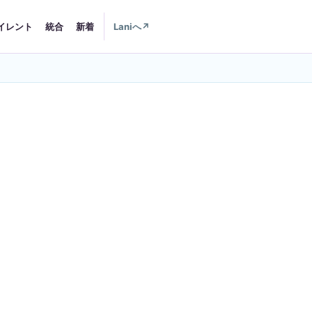
イレント
統合
新着
Laniへ
↗