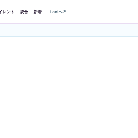
イレント
統合
新着
Laniへ
↗