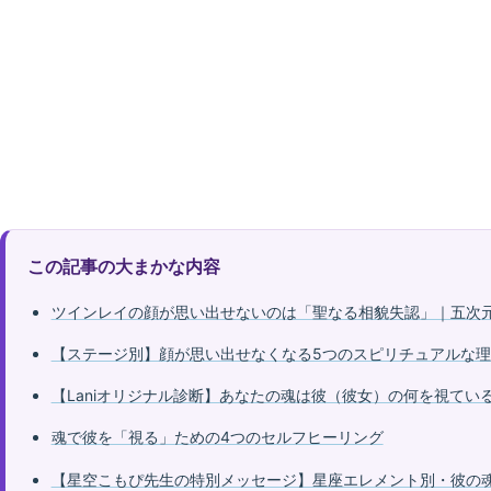
この記事の大まかな内容
ツインレイの顔が思い出せないのは「聖なる相貌失認」｜五次
【ステージ別】顔が思い出せなくなる5つのスピリチュアルな理
【Laniオリジナル診断】あなたの魂は彼（彼女）の何を視てい
魂で彼を「視る」ための4つのセルフヒーリング
【星空こもぴ先生の特別メッセージ】星座エレメント別・彼の