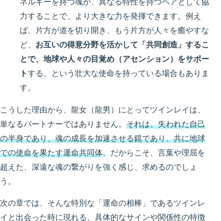
ネルギーを持つ魂が、異なる特性を持つペアとして協
力することで、より大きな力を発揮できます。例え
ば、片方が道を切り開き、もう片方が人々を癒やすな
ど、
お互いの得意分野を活かして「共同創造」するこ
とで、地球や人々の目覚め（アセンション）をサポー
ト
する、という壮大な使命を持っている場合もありま
す。
こうした理由から、龍女（龍男）にとってツインレイは、
単なるパートナーではありません。
それは、失われた自己
の半身であり、魂の成長を加速させる鏡であり、共に地球
での使命を果たす運命共同体
。だからこそ、言葉や理屈を
超えた、深遠な魂の繋がりを強く感じ、求めるのでしょ
う。
次の章では、そんな特別な「運命の相棒」であるツインレ
イと出会った時に現れる、具体的なサインや関係性の特徴