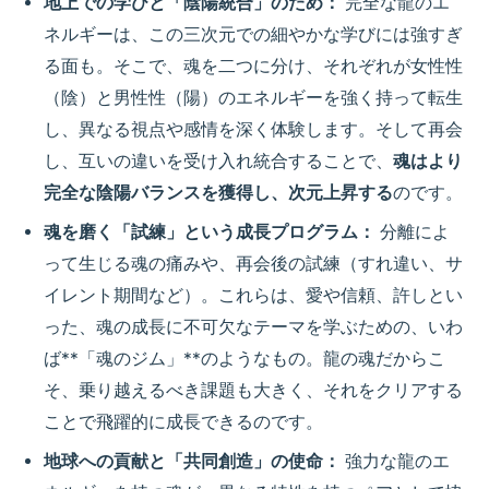
地上での学びと「陰陽統合」のため：
完全な龍のエ
ネルギーは、この三次元での細やかな学びには強すぎ
る面も。そこで、魂を二つに分け、それぞれが女性性
（陰）と男性性（陽）のエネルギーを強く持って転生
し、異なる視点や感情を深く体験します。そして再会
し、互いの違いを受け入れ統合することで、
魂はより
完全な陰陽バランスを獲得し、次元上昇する
のです。
魂を磨く「試練」という成長プログラム：
分離によ
って生じる魂の痛みや、再会後の試練（すれ違い、サ
イレント期間など）。これらは、愛や信頼、許しとい
った、魂の成長に不可欠なテーマを学ぶための、いわ
ば**「魂のジム」**のようなもの。龍の魂だからこ
そ、乗り越えるべき課題も大きく、それをクリアする
ことで飛躍的に成長できるのです。
地球への貢献と「共同創造」の使命：
強力な龍のエ