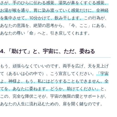
さが、手のひらに伝わる感覚、湯気が鼻をくすぐる感覚、
お湯が喉を通り、胃に染み渡っていく感覚だけに、全神経
を集中させて、10分かけて、飲み干します。
この行為が、
あなたの意識を、絶望の思考から、「今、ここ」にある、
あなたの尊い「命」へと、引き戻してくれます。
4. 「助けて」と、宇宙に、ただ、委ねる
もう、頑張らなくていいのです。両手を広げ、天を見上げ
て（あるいは心の中で）、こう宣言してください。
「宇宙
よ、神様よ、もう、私にはどうすることもできません。全
てを、あなたに委ねます。どうか、助けてください」
と。
この、完全な降伏こそが、宇宙の無限の愛とサポートが、
あなたの人生に流れ込むための、扉を開く鍵なのです。