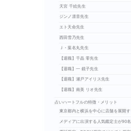
天宮 千絵先生
ジンノ凛音先生
エト天命先生
西田雪乃先生
Ｊ・葉名丸先生
【退職】千晶 零先生
【退職】一 鏡子先生
【退職】瀬戸アイリス先生
【退職】南美 リオ先生
占いハートフルの特徴・メリット
東京都内と横浜を中心に店舗を展開す
メディアに出演する人気鑑定士が90