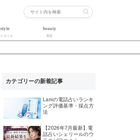
estyle
beauty
フスタイル
美容
カテゴリーの新着記事
Laniの電話占いランキ
ング評価基準・採点方
法
【2026年7月最新】電
話占いシェリールのウ