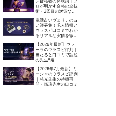
ン合格者の体験談｜プ
ロが明かす合格の全技
術・2回目の対策など
完全ガイド
電話占いヴェリテの占
い師募集！求人情報と
ウラスピ口コミでわか
るリアルな実情を徹底
解説
【2026年最新】ウラ
ーラのウラスピ評判｜
当たると口コミで話題
の先生5選
【2026年7月最新】ミ
ーシャのウラスピ評判
｜慈光先生の待機再
開・瑠璃先生の口コミ