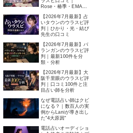
ラスピ口コミ｜
Rose・椿季・EMA先
生の結果
【2026年7月最新】占
いタウンのウラスピ評
判｜ひかり・光・結び
先生の口コミ
【2026年7月最新】バ
ランガンのウラスピ評
判｜最新100件を分
類・分析
【2026年7月最新】大
阪千里眼のウラスピ評
判｜口コミ100件と注
目占い師を分析
なぜ電話占い師はクビ
になる？｜数百人の実
例からLaniが導き出し
た”4大原因”
電話占いオーディショ