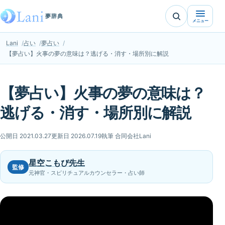
夢辞典
メニュー
Lani
占い
夢占い
【夢占い】火事の夢の意味は？逃げる・消す・場所別に解説
【夢占い】火事の夢の意味は？
逃げる・消す・場所別に解説
公開日 2021.03.27
更新日 2026.07.19
執筆 合同会社Lani
星空こもぴ先生
監修
元神官・スピリチュアルカウンセラー・占い師