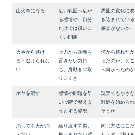
山火事になる
広い範囲へ広が
周囲の変化に巻
る感情や、自分
き込まれている
だけでは扱いに
感覚がないか
くい問題
火事から逃げ
圧力から距離を
何から逃れたか
る・逃げられな
置きたい気持
ったのか、どこ
い
ち、身動きの取
へ向かったのか
りにくさ
ボヤを消す
感情や問題を早
現実でも小さな
い段階で整えよ
対処を始められ
うとする姿勢
そうか
消しても火が消
繰り返す問題、
同じ方法にこだ
えない
抑えきれない感
わらず、助けを