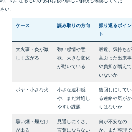
め、気になるものがあれば後の詳しい解説も確認してくだ
さい。
ケース
読み取りの方向
振り返るポイン
ト
大火事・炎が激
強い感情や意
最近、気持ちが
しく広がる
欲、大きな変化
高ぶった出来事
が動いている
や負担が増えて
いないか
ボヤ・小さな火
小さな違和感
後回しにしてい
や、まだ対処し
る連絡や気がか
やすい課題
りはないか
黒い煙・煙だけ
見通しにくさ、
何が不安なの
が出る
言葉にならない
か、まだ整理で